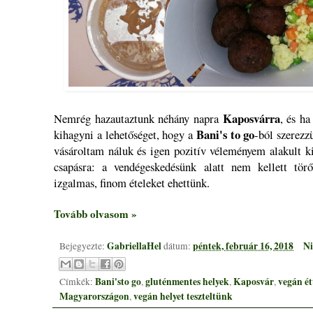
Kaposvárra
Nemrég hazautaztunk néhány napra
, és h
Bani's to go
kihagyni a lehetőséget, hogy a
-ból szerezz
vásároltam náluk és igen pozitív véleményem alakult ki
csapásra: a vendégeskedésünk alatt nem kellett tö
izgalmas, finom ételeket ehettünk.
Tovább olvasom »
GabriellaHel
péntek, február 16, 2018
Ni
Bejegyezte:
dátum:
Bani'sto go
gluténmentes helyek
Kaposvár
vegán é
Címkék:
,
,
,
Magyarországon
vegán helyet teszteltünk
,