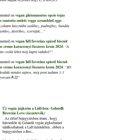
ented on
vegan glutenmentes opcio tojas
ito rantotta omlett veggs scrambled eggs
szoktam használni sutikhez, pudinghoz, bundás
lgokhoz, fasirthoz, szeretjük…”
ented on
vegan lidl favorina spiced biscuit
us creme karacsonyi fuszeres krem 2024
:
“A
s csokit lehet még kapni valahol?”
ented on
vegan lidl favorina spiced biscuit
us creme karacsonyi fuszeres krem 2024
:
“Kb
kapkodták mindet sajnos, még pont tudtam 1-1
 gyorsan🤞🏻”
Új vegán jégkrém a Lidl-ben: Gelatelli
Brownie Love (összetevők)
Az előző bejegyzésben írtam , hogy
háromféle új Gelatelli vegán jégkrémmel
találkozhatunk a Lidl üzletekben , ebben a
bejegyzésben a Bro...