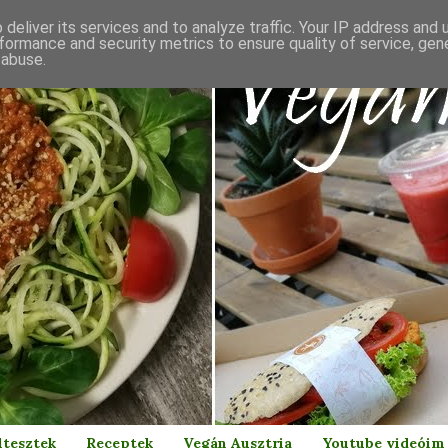
deliver its services and to analyze traffic. Your IP address and
formance and security metrics to ensure quality of service, ge
 abuse.
ltesztek
Receptek
Vegán Ausztria
Youtube videóim