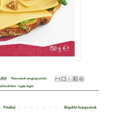
 2024
Nincsenek megjegyzések:
ndvicsfeltét
vegán logós
,
Főoldal
Régebbi bejegyzések