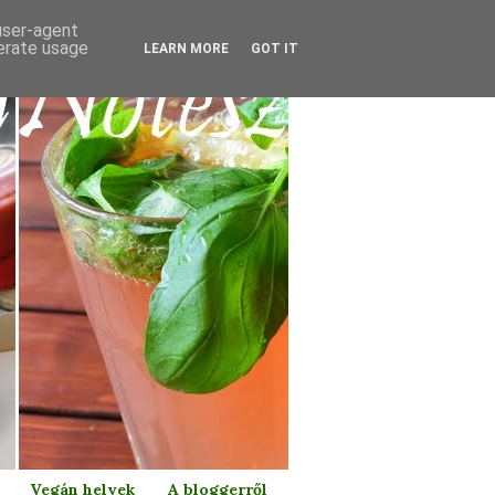
 user-agent
nerate usage
LEARN MORE
GOT IT
Vegán helyek
A bloggerről