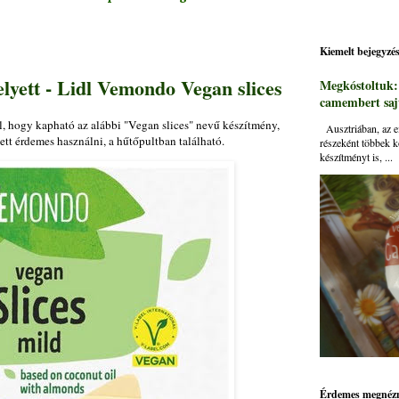
Kiemelt bejegyzé
helyett - Lidl Vemondo Vegan slices
Megkóstoltuk
camembert sajt
dl, hogy kapható az alábbi "Vegan slices" nevű készítmény,
Ausztriában, az ei
yett érdemes használni, a hűtőpultban található.
részeként többek k
készítményt is, ...
Érdemes megnézn