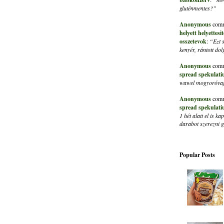
gluténmentes?”
Anonymous
comm
helyett helyettes
osszetevok
:
“Ezt 
kenyér, rántott do
Anonymous
comm
spread spekulati
wawel mogyoróvaja
Anonymous
comm
spread spekulati
1 hét alatt el is 
darabot szerezni
Popular Posts