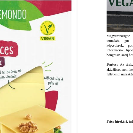
Magyarországon 
termékek, gm ve
képcsokrok, go
információk, tippe
böngéssz, szólj ho
Fontos:
Az árak, 
aktuálisak, nem ke
feltétlenül napraké
Friss hírekért, i