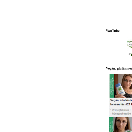
YouTube
*
Y
Vegán, gluténmen