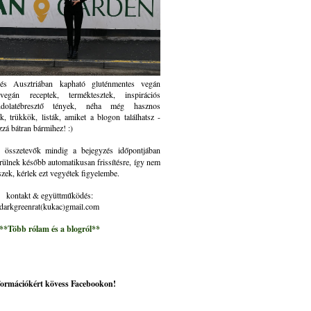
és Ausztriában kapható gluténmentes vegán
gán receptek, terméktesztek, inspirációs
ndolatébresztő tények, néha még hasznos
k, trükkök, listák, amiket a blogon találhatsz -
zzá bátran bármihez! :)
összetevők mindig a bejegyzés időpontjában
rülnek később automatikusan frissítésre, így nem
szek, kérlek ezt vegyétek figyelembe.
kontakt & együttműködés:
darkgreenrat(kukac)gmail.com
**Több rólam és a blogról**
nformációkért kövess Facebookon!