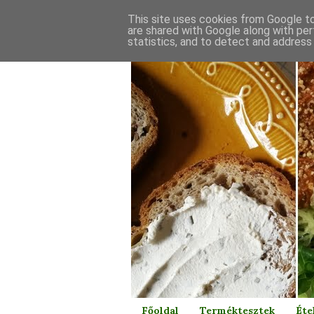
This site uses cookies from Google to 
are shared with Google along with per
statistics, and to detect and address
Főoldal
Terméktesztek
Éte