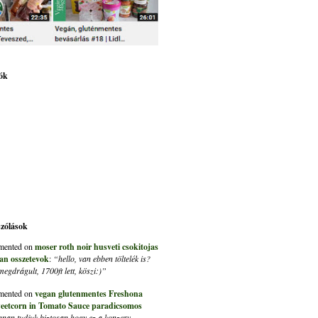
ók
szólások
ented on
moser roth noir husveti csokitojas
an osszetevok
:
“hello, van ebben töltelék is?
gdrágult, 1700ft lett, köszi:)”
ented on
vegan glutenmentes Freshona
eetcorn in Tomato Sauce paradicsomos
nan tudjuk biztosan hogy ez a konzerv