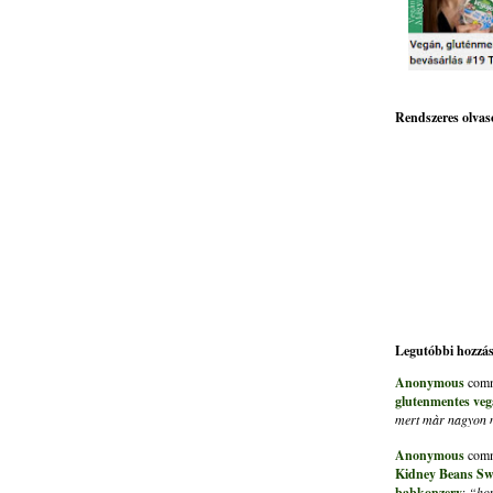
Rendszeres olvas
Legutóbbi hozzá
Anonymous
comm
glutenmentes veg
mert màr nagyon me
Anonymous
comm
Kidney Beans Sw
babkonzerv
:
“hon