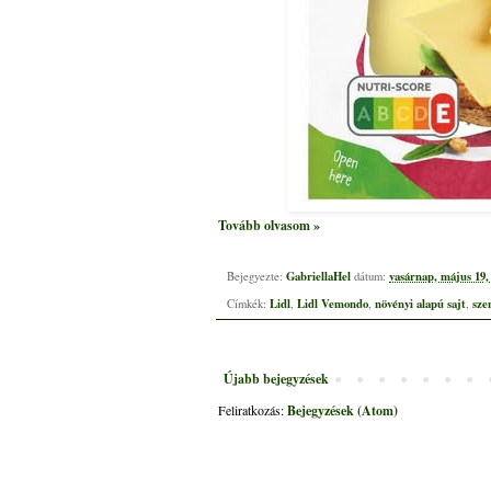
Tovább olvasom »
GabriellaHel
vasárnap, május 19,
Bejegyezte:
dátum:
Lidl
Lidl Vemondo
növényi alapú sajt
sze
Címkék:
,
,
,
Újabb bejegyzések
Feliratkozás:
Bejegyzések (Atom)