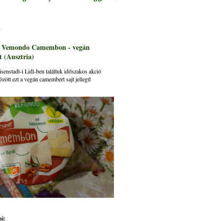
s
: Vemondo Camembon - vegán
 (Ausztria)
senstadt-i Lidl-ben találtuk időszakos akció
özött ezt a vegán camembert sajt jellegű
i: