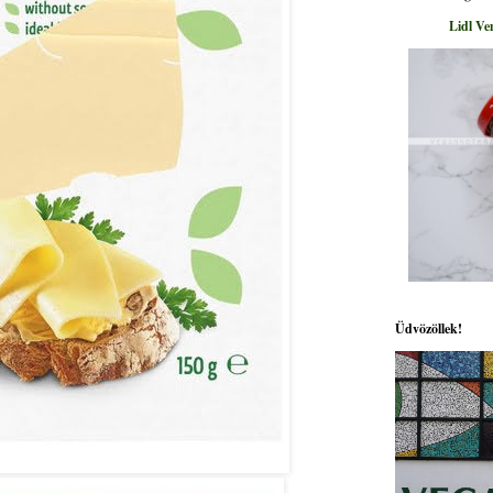
Lidl Ve
Üdvözöllek!