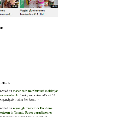
ók
szólások
ented on
moser roth noir husveti csokitojas
an osszetevok
:
“hello, van ebben töltelék is?
gdrágult, 1700ft lett, köszi:)”
ented on
vegan glutenmentes Freshona
eetcorn in Tomato Sauce paradicsomos
nan tudjuk biztosan hogy ez a konzerv