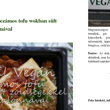
Szezámos tofu wokban sült
nnával
Magyarországon 
termékek, gm ve
képcsokrok, go
információk, tippe
böngéssz, szólj ho
Fontos:
Az árak, 
aktuálisak, nem ke
feltétlenül napraké
Friss hírekért, i