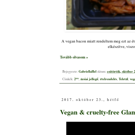
A vegan bacon miatt rendeltem meg ezt az éte
elkészítve, vis
Tovább olvasom »
GabriellaHel
csütörtök, október 2
Bejegyezte:
dátum:
2**
ázsiai jellegű
ételrendelés
Teletál
veg
Címkék:
,
,
,
,
2017. október 23., hétfő
Vegan & cruelty-free Gla