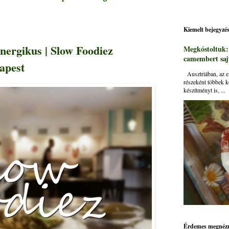
Kiemelt bejegyzé
energikus | Slow Foodiez
Megkóstoltuk
camembert sajt
apest
Ausztriában, az ei
részeként többek k
készítményt is, ...
Érdemes megnézn