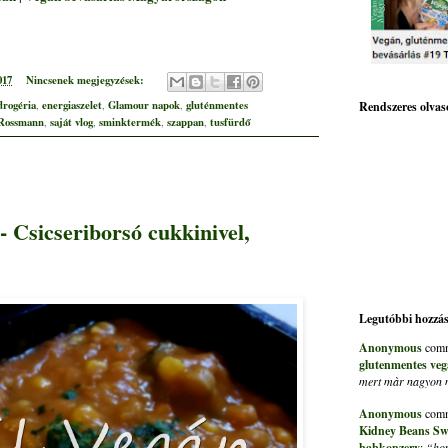
017
Nincsenek megjegyzések:
rogéria
energiaszelet
Glamour napok
gluténmentes
,
,
,
Rendszeres olvas
Rossmann
saját vlog
sminktermék
szappan
tusfürdő
,
,
,
,
- Csicseriborsó cukkinivel,
Legutóbbi hozzá
Anonymous
comm
glutenmentes veg
mert màr nagyon me
Anonymous
comm
Kidney Beans Sw
babkonzerv
:
“hon