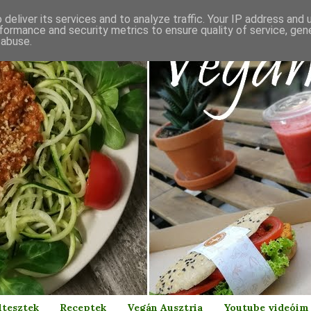
deliver its services and to analyze traffic. Your IP address and
formance and security metrics to ensure quality of service, ge
 abuse.
ltesztek
Receptek
Vegán Ausztria
Youtube videóim