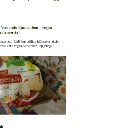
s
: Vemondo Camembon - vegán
 (Ausztria)
senstadt-i Lidl-ben találtuk időszakos akció
özött ezt a vegán camembert sajt jellegű
i: