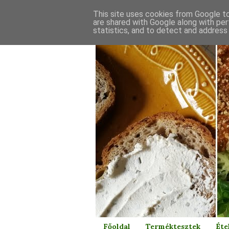
This site uses cookies from Google to 
are shared with Google along with per
statistics, and to detect and address
Főoldal
Terméktesztek
Éte