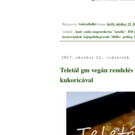
GabriellaHel
hétfő, október 23, 2
Bejegyezte:
dátum:
_haul
csokis mogyorókrém "nutella"
DM d
Címkék:
,
,
késztermékek
hajápoló/hajravaló
Müller
puding
,
,
,
,
2017. október 12., csütörtök
Teletál gm vegán rendelés 
kukoricával