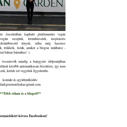
és Ausztriában kapható gluténmentes vegán
gán receptek, terméktesztek, inspirációs
ndolatébresztő tények, néha még hasznos
k, trükkök, listák, amiket a blogon találhatsz -
zzá bátran bármihez! :)
összetevők mindig a bejegyzés időpontjában
rülnek később automatikusan frissítésre, így nem
szek, kérlek ezt vegyétek figyelembe.
kontakt & együttműködés:
darkgreenrat(kukac)gmail.com
**Több rólam és a blogról**
nformációkért kövess Facebookon!