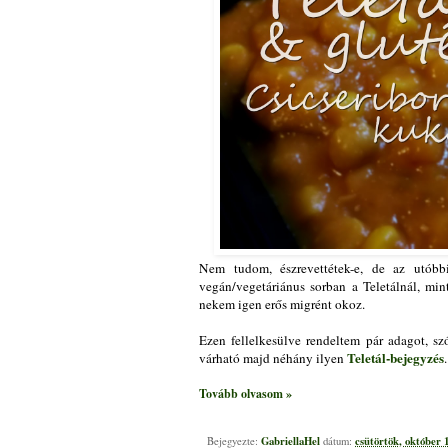
Nem tudom, észrevettétek-e, de az utóbb
vegán/vegetáriánus sorban a Teletálnál, mi
nekem igen erős migrént okoz.
Ezen fellelkesülve rendeltem pár adagot, sz
Teletál-bejegyzés
várható majd néhány ilyen
.
Tovább olvasom »
GabriellaHel
csütörtök, október 1
Bejegyezte:
dátum: