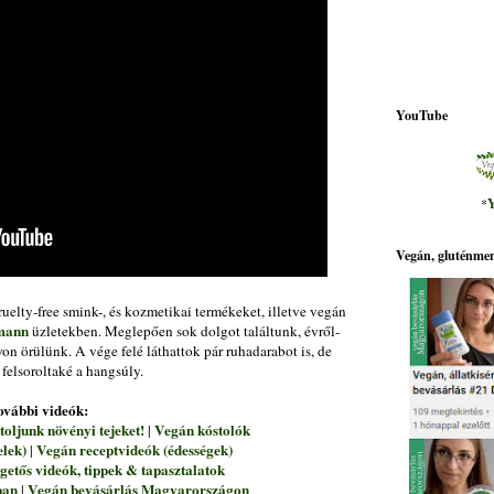
YouTube
*
Y
Vegán, gluténmen
elty-free smink-, és kozmetikai termékeket, illetve vegán
mann
üzletekben. Meglepően sok dolgot találtunk, évről-
on örülünk. A vége felé láthattok pár ruhadarabot is, de
 felsoroltaké a hangsúly.
ovábbi videók:
toljunk növényi tejeket!
Vegán kóstolók
|
elek)
Vegán receptvideók (édességek)
|
etős videók, tippek & tapasztalatok
ban
Vegán bevásárlás Magyarországon
|