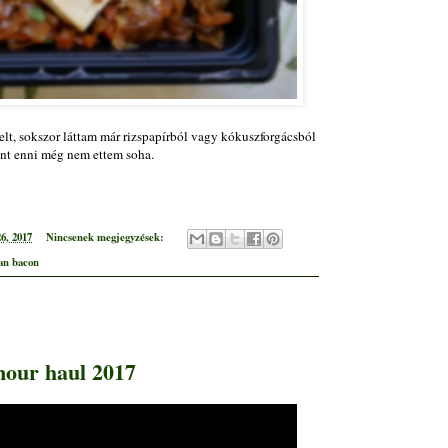
lt, sokszor láttam már rizspapírból vagy kókuszforgácsból
zont enni még nem ettem soha.
6, 2017
Nincsenek megjegyzések:
an bacon
mour haul 2017