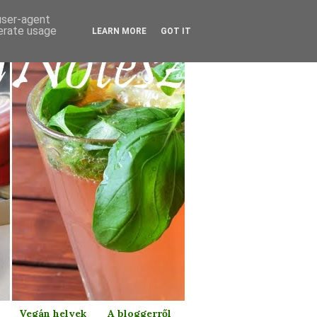
 user-agent
nerate usage
LEARN MORE
GOT IT
Vegán helyek
A bloggerről