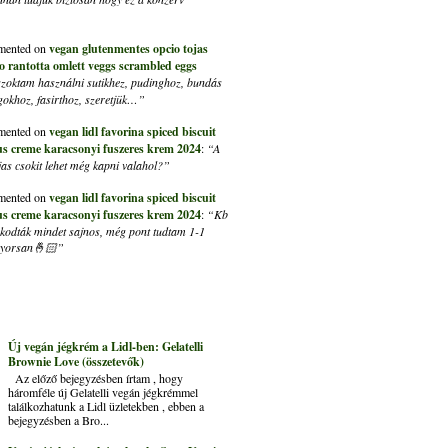
ented on
vegan glutenmentes opcio tojas
ito rantotta omlett veggs scrambled eggs
szoktam használni sutikhez, pudinghoz, bundás
lgokhoz, fasirthoz, szeretjük…”
ented on
vegan lidl favorina spiced biscuit
us creme karacsonyi fuszeres krem 2024
:
“A
s csokit lehet még kapni valahol?”
ented on
vegan lidl favorina spiced biscuit
us creme karacsonyi fuszeres krem 2024
:
“Kb
kapkodták mindet sajnos, még pont tudtam 1-1
 gyorsan🤞🏻”
Új vegán jégkrém a Lidl-ben: Gelatelli
Brownie Love (összetevők)
Az előző bejegyzésben írtam , hogy
háromféle új Gelatelli vegán jégkrémmel
találkozhatunk a Lidl üzletekben , ebben a
bejegyzésben a Bro...