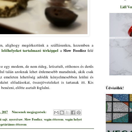
Lidl Ve
m, alighogy megérkeztünk a szállásunkra, kezemben a
 lelőhelyeket tartalmazó térképpel
Slow Foodiez
a
felé
e egy modern, de nem rideg, letisztult, otthonos és derűs
alul talán azoknak lehet érdemesebb maradniuk, akik csak
az emeleten lehetőség adódik kényelmesebben leülni és
ként előadásokat, összejöveteleket is tartanak itt. Kis
benézni, előtte asztalt foglalni.
Üdvözöllek!
, 2017
Nincsenek megjegyzések:
ú sajt
nyers/raw
Slow Foodiez
vegán étterem
vegán helyet
,
,
,
,
egetáriánus étterem