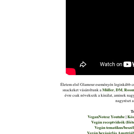
Életem első Glamour eseményén leginkább cru
Müller
DM
Ross
snackeket vásároltunk a
,
,
évre csak növekszik a kínálat, aminek nagy
nagyrészt a
T
VeganNotesz Youtube
Kós
|
Vegán receptvideók (főét
Vegán tematikus/beszélg
Vegán bevásárlás Ausztriá