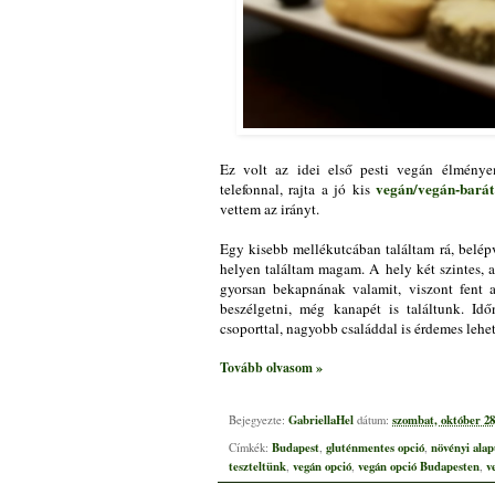
Ez volt az idei első pesti vegán élménye
vegán/vegán-barát
telefonnal, rajta a jó kis
vettem az irányt.
Egy kisebb mellékutcában találtam rá, belépv
helyen találtam magam. A hely két szintes, 
gyorsan bekapnának valamit, viszont fent 
beszélgetni, még kanapét is találtunk. Időn
csoporttal, nagyobb családdal is érdemes lehet 
Tovább olvasom »
GabriellaHel
szombat, október 28
Bejegyezte:
dátum:
Budapest
gluténmentes opció
növényi alap
Címkék:
,
,
teszteltünk
vegán opció
vegán opció Budapesten
v
,
,
,