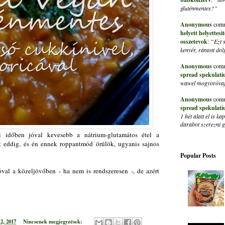
gluténmentes?”
Anonymous
comm
helyett helyettes
osszetevok
:
“Ezt 
kenyér, rántott do
Anonymous
comm
spread spekulati
wawel mogyoróvaja
Anonymous
comm
spread spekulati
1 hét alatt el is 
darabot szerezni
i időben jóval kevesebb a nátrium-glutamátos étel a
nt eddig, és én ennek roppantmód örülök, ugyanis sajnos
Popular Posts
óval a közeljövőben - ha nem is rendszeresen -, de azért
2, 2017
Nincsenek megjegyzések: