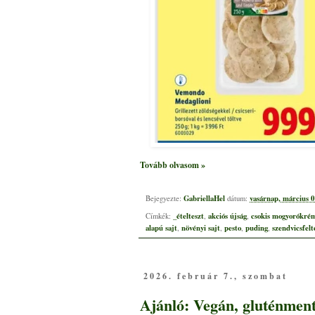
Tovább olvasom »
GabriellaHel
vasárnap, március 0
Bejegyezte:
dátum:
_ételteszt
akciós újság
csokis mogyorókrém
Címkék:
,
,
alapú sajt
növényi sajt
pesto
puding
szendvicsfelt
,
,
,
,
2026. február 7., szombat
Ajánló: Vegán, gluténmente