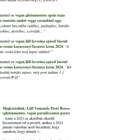
ented on
vegan glutenmentes opcio tojas
ito rantotta omlett veggs scrambled eggs
szoktam használni sutikhez, pudinghoz, bundás
lgokhoz, fasirthoz, szeretjük…”
ented on
vegan lidl favorina spiced biscuit
us creme karacsonyi fuszeres krem 2024
:
“A
s csokit lehet még kapni valahol?”
ented on
vegan lidl favorina spiced biscuit
us creme karacsonyi fuszeres krem 2024
:
“Kb
kapkodták mindet sajnos, még pont tudtam 1-1
 gyorsan🤞🏻”
Megkóstoltuk: Lidl Vemondo Pesto Rosso
(gluténmentes, vegán paradicsomos pesto)
Anno a 2021-es akcióban sikerült
beszereznem ezt a pesztót, amikor a 2022
januári videóban arról beszéltem, hogy
sajnálom, hogy némely t...