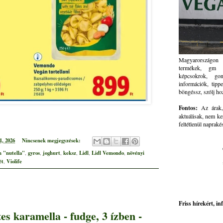
Magyarországon 
termékek, gm ve
képcsokrok, go
információk, tippe
böngéssz, szólj ho
Fontos:
Az árak, 
aktuálisak, nem ke
feltétlenül napraké
1, 2026
Nincsenek megjegyzések:
 "nutella"
gyros
joghurt
keksz
Lidl
Lidl Vemondo
növényi
,
,
,
,
,
,
ét
Violife
,
Friss hírekért, i
s karamella - fudge, 3 ízben -