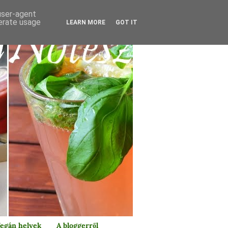
 user-agent
nerate usage
LEARN MORE
GOT IT
egán helyek
A bloggerről