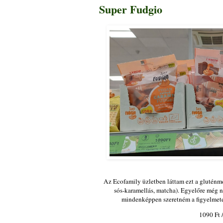
Super Fudgio
Az Ecofamily üzletben láttam ezt a gluténme
sós-karamellás, matcha). Egyelőre még ne
mindenképpen szeretném a figyelmetek
1090 Ft /