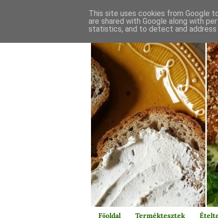
This site uses cookies from Google to 
are shared with Google along with per
statistics, and to detect and address
Főoldal
Terméktesztek
Ételt