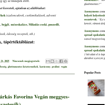
g így az ünnepek előtt.
gluténmentes?”
t kerestek, ajánlom az alábbiakat:
Anonymous
comm
ékek
(szaloncukrok, csokimikulások, adventi
helyett helyettes
osszetevok
:
“Ezt 
kenyér, rántott do
m
bejgli
mézeskalács
Mikulás csoki
puszedli
,
,
,
,
,
Anonymous
comm
sok, édesség receptek, stb.)
spread spekulati
wawel mogyoróvaja
, tápértéktáblázat:
Anonymous
comm
spread spekulati
1 hét alatt el is 
darabot szerezni
21, 2025
Nincsenek megjegyzések:
desség
gluténmentes késztermékek
karácsony
praliné
vegán
,
,
,
,
Popular Posts
márkás Favorina Vegán meggyes-
sszetevők)