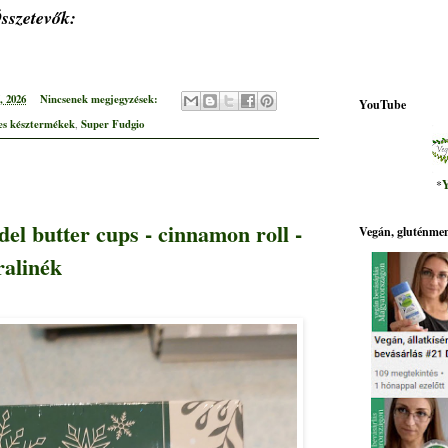
sszetevők:
, 2026
Nincsenek megjegyzések:
YouTube
es késztermékek
Super Fudgio
,
*
Y
l butter cups - cinnamon roll -
Vegán, gluténmen
ralinék