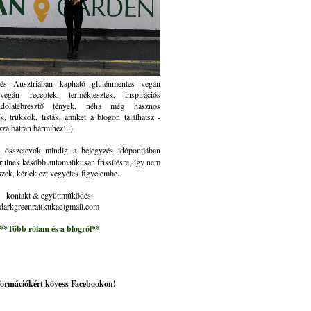
és Ausztriában kapható gluténmentes vegán
gán receptek, terméktesztek, inspirációs
ndolatébresztő tények, néha még hasznos
k, trükkök, listák, amiket a blogon találhatsz -
zzá bátran bármihez! :)
összetevők mindig a bejegyzés időpontjában
rülnek később automatikusan frissítésre, így nem
szek, kérlek ezt vegyétek figyelembe.
kontakt & együttműködés:
darkgreenrat(kukac)gmail.com
**Több rólam és a blogról**
nformációkért kövess Facebookon!