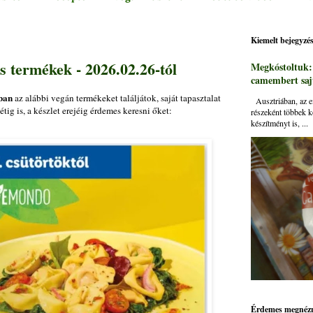
Kiemelt bejegyzé
 termékek - 2026.02.26-tól
Megkóstoltuk
camembert sajt
gban
az alábbi vegán termékeket találjátok, saját tapasztalat
Ausztriában, az ei
ig is, a készlet erejéig érdemes keresni őket:
részeként többek k
készítményt is, ...
Érdemes megnézn