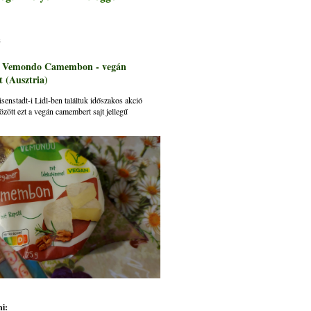
s
: Vemondo Camembon - vegán
 (Ausztria)
senstadt-i Lidl-ben találtuk időszakos akció
özött ezt a vegán camembert sajt jellegű
i: