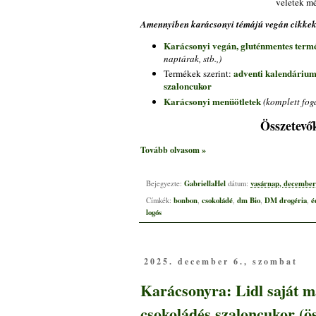
veletek mé
Amennyiben karácsonyi témájú vegán cikkeke
Karácsonyi vegán, gluténmentes term
naptárak, stb.,)
adventi kalendáriu
Termékek szerint:
szaloncukor
Karácsonyi menüötletek
(komplett fogá
Összetevők
Tovább olvasom »
GabriellaHel
vasárnap, december 
Bejegyezte:
dátum:
bonbon
csokoládé
dm Bio
DM drogéria
é
Címkék:
,
,
,
,
logós
2025. december 6., szombat
Karácsonyra: Lidl saját 
csokoládés szaloncukor (ö