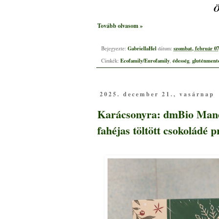
Ö
Tovább olvasom »
GabriellaHel
szombat, február 07
Bejegyezte:
dátum:
Ecofamily/Eurofamily
édesség
gluténment
Címkék:
,
,
2025. december 21., vasárnap
Karácsonyra: dmBio Mande
fahéjas töltött csokoládé p