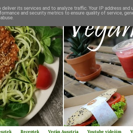
deliver its services and to analyze traffic. Your IP address and
formance and security metrics to ensure quality of service, ge
 abuse.
esztek
Receptek
Vegán Ausztria
Youtube videóim
V