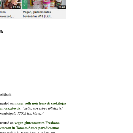
ók
szólások
ented on
moser roth noir husveti csokitojas
an osszetevok
:
“hello, van ebben töltelék is?
gdrágult, 1700ft lett, köszi:)”
ented on
vegan glutenmentes Freshona
eetcorn in Tomato Sauce paradicsomos
nan tudjuk biztosan hogy ez a konzerv