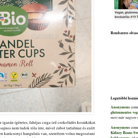
Rendszeres olvas
Legutóbbi hozzá
Anonymous
comm
glutenmentes veg
mert màr nagyon me
 igazán ígéretes, fahéjas csiga ízű csokoládés kosárkákat.
Anonymous
comm
sajnos nem tudok róla írni, mivel zabot tartalmaz és ezért
Kidney Beans Sw
n karácsonyi hangulata van, szerettem volna megosztani
babkonzerv
:
“hon