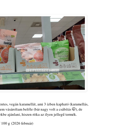
ntes, vegán karamellát, ami 3 ízben kapható (karamellás,
m vásároltam belőle (bár nagy volt a csábítás 🤭), de
be ajánlani, hiszen ritka az ilyen jellegű termék.
 100 g (2026 február)