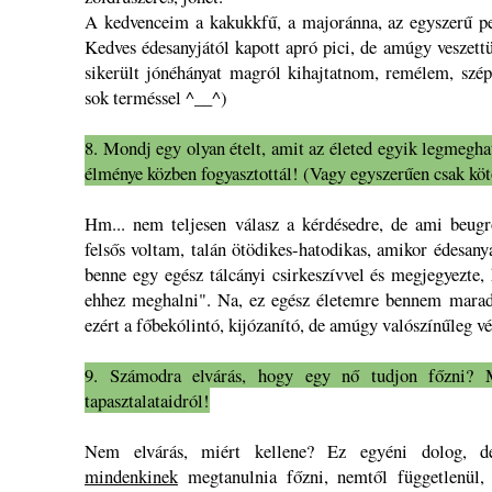
A kedvenceim a kakukkfű, a majoránna, az egyszerű p
Kedves édesanyjától kapott apró pici, de amúgy veszettü
sikerült jónéhányat magról kihajtatnom, remélem, szép
sok terméssel ^__^)
8. Mondj egy olyan ételt, amit az életed egyik legmegha
élménye közben fogyasztottál! (Vagy egyszerűen csak kö
Hm... nem teljesen válasz a kérdésedre, de ami beugro
felsős voltam, talán ötödikes-hatodikas, amikor édesany
benne egy egész tálcányi csirkeszívvel és megjegyezte,
ehhez meghalni". Na, ez egész életemre bennem marad
ezért a főbekólintó, kijózanító, de amúgy valószínűleg v
9. Számodra elvárás, hogy egy nő tudjon főzni? 
tapasztalataidról!
Nem elvárás, miért kellene? Ez egyéni dolog, de
mindenkinek
megtanulnia főzni, nemtől függetlenül, 