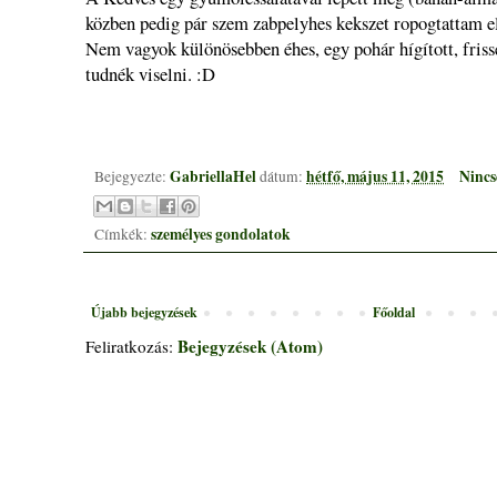
közben pedig pár szem zabpelyhes kekszet ropogtattam el
Nem vagyok különösebben éhes, egy pohár hígított, frisse
tudnék viselni. :D
GabriellaHel
hétfő, május 11, 2015
Nincs
Bejegyezte:
dátum:
személyes gondolatok
Címkék:
Újabb bejegyzések
Főoldal
Bejegyzések (Atom)
Feliratkozás: