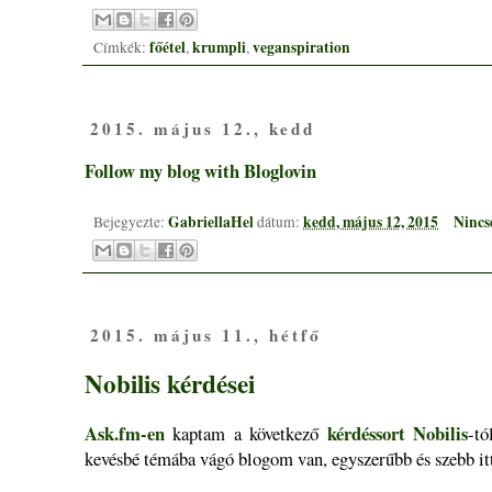
főétel
krumpli
veganspiration
Címkék:
,
,
2015. május 12., kedd
Follow my blog with Bloglovin
GabriellaHel
kedd, május 12, 2015
Nincs
Bejegyezte:
dátum:
2015. május 11., hétfő
Nobilis kérdései
Ask.fm-en
kérdéssort
Nobilis
kaptam a következő
-tó
kevésbé témába vágó blogom van, egyszerűbb és szebb itt 