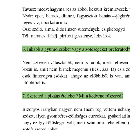
Tavasz: medvehagyma (és az abból készült krémlevesek, 
Nyár: eper, barack, dinnye, fagyasztott banános-jégkr
jeges víz, uborkaturmix
Ősz: szőlő, alma, diós linzer-sütemények, csipkebogyó
Tél: narancs, fahéj, pirított gesztenye, lekvárok
6. Inkább a gyümölcsöket vagy a zöldségeket preferálod
Nem szívesen választanék, nem is tudok, mert teljesen
közül is, amit nem bírnék megenni (licsi, ááá :D) és a zö
csak fintorogva (sóska), ahogy az előbbiből is van, ami
utóbbiból is.
7. Szereted a pikáns ételeket? Mi a kedvenc fűszered?
Bizonyos irányban nagyon nem (nem rég vettem néhány ü
szószt, ilyen gyömbéres-zöldséges cuccokat, gyakorlatila
hogy ez így fölösleges volt, mert számomra ehetetlen :(
zöldfűszeres, jöhet.