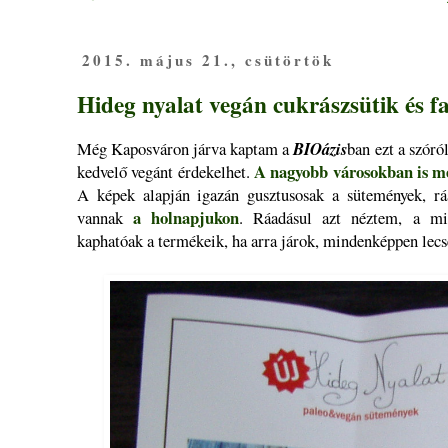
2015. május 21., csütörtök
Hideg nyalat vegán cukrászsütik és f
Még Kaposváron járva kaptam a
BIOázis
ban ezt a szór
A nagyobb városokban is m
kedvelő vegánt érdekelhet.
A képek alapján igazán gusztusosak a sütemények, ráa
a holnapjukon
vannak
. Ráadásul azt néztem, a mi
kaphatóak a termékeik, ha arra járok, mindenképpen lec