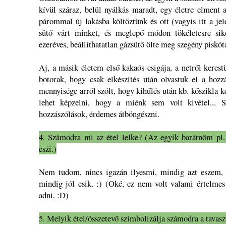
kívül száraz, belül nyálkás maradt, egy életre elment 
párommal új lakásba költöztünk és ott (vagyis itt a je
sütő várt minket, és meglepő módon tökéletesre sike
ezeréves, beállíthatatlan gázsütő ölte meg szegény piskó
Aj, a másik életem első kakaós csigája, a netről kerest
botorak, hogy csak elkészítés után olvastuk el a hozz
mennyisége arról szólt, hogy kihűlés után kb. kőszikla 
lehet képzelni, hogy a miénk sem volt kivétel... 
hozzászólások, érdemes átböngészni.
4. Számodra mi az étel lelke? (Az egyik barátnőm pl.
eszi.)
Nem tudom, nincs igazán ilyesmi, mindig azt eszem,
mindig jól esik. :) (Oké, ez nem volt valami értelmes
adni. :D)
5. Melyik étel/összetevő szimbolizálja számodra a tavaszt, 