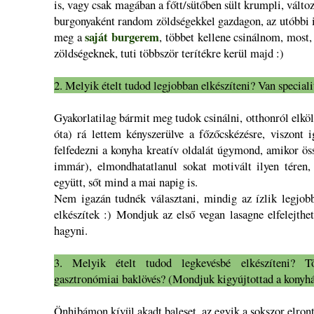
is, vagy csak magában a főtt/sütőben sült krumpli, változ
burgonyaként random zöldségekkel gazdagon, az utóbbi 
saját burgerem
meg a
, többet kellene csinálnom, most,
zöldségeknek, tuti többször terítékre kerül majd :)
2. Melyik ételt tudod legjobban elkészíteni? Van special
Gyakorlatilag bármit meg tudok csinálni, otthonról elkö
óta) rá lettem kényszerülve a főzőcskézésre, viszont 
felfedezni a konyha kreatív oldalát úgymond, amikor ö
immár), elmondhatatlanul sokat motivált ilyen téren, 
együtt, sőt mind a mai napig is.
Nem igazán tudnék választani, mindig az ízlik legjo
elkészítek :) Mondjuk az első vegan lasagne elfelejthet
hagyni.
3. Melyik ételt tudod legkevésbé elkészíteni? T
gasztronómiai baklövés? (Mondjuk kigyújtottad a konyhá
Önhibámon kívül akadt baleset, az egyik a sokszor elron