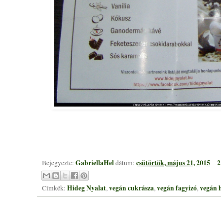
GabriellaHel
csütörtök, május 21, 2015
2
Bejegyezte:
dátum:
Hideg Nyalat
vegán cukrásza
vegán fagyizó
vegán 
Címkék:
,
,
,