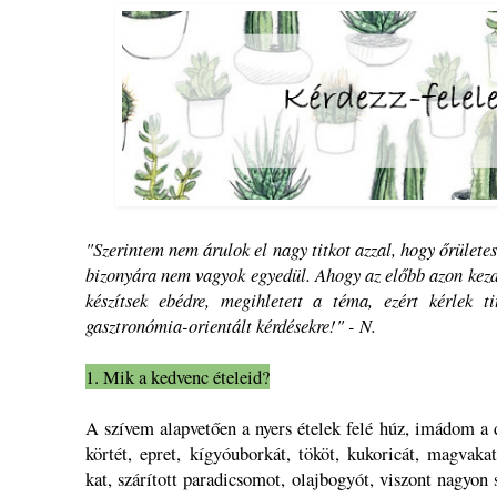
"Szerintem nem árulok el nagy titkot azzal, hogy őrületes
bizonyára nem vagyok egyedül. Ahogy az előbb azon kezdt
készítsek ebédre, megihletett a téma, ezért kérlek ti
gasztronómia-orientált kérdésekre!" - N.
1. Mik a kedvenc ételeid?
A szívem alapvetően a nyers ételek felé húz, imádom a d
körtét, epret, kígyóuborkát, tököt, kukoricát, magvaka
kat, szárított paradicsomot, olajbogyót, viszont nagyon