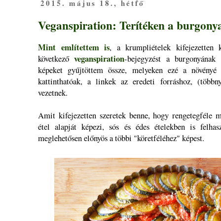
2015. május 18., hétfő
Veganspiration: Terítéken a burgony
Mint említettem is
, a krumpliételek kifejezetten
veganspiration
következő
-bejegyzést a burgonyának 
képeket gyűjtöttem össze, melyeken ezé a növényé 
kattinthatóak, a linkek az eredeti forráshoz, (többn
vezetnek.
Amit kifejezetten szeretek benne, hogy rengetegféle m
étel alapját képezi, sós és édes ételekben is felhas
meglehetősen előnyös a többi "köretféléhez" képest.