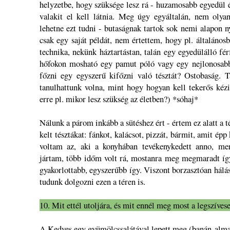
helyzetbe, hogy szüksége lesz rá - huzamosabb egyedül 
valakit el kell látnia. Meg úgy egyáltalán, nem oly
lehetne ezt tudni - butaságnak tartok sok nemi alapon ny
csak egy saját példát, nem értettem, hogy pl. általános
technika, nekünk háztartástan, talán egy egyedülálló fé
hőfokon mosható egy pamut póló vagy egy nejlonosabb
főzni egy egyszerű kifőzni való tésztát? Ostobaság. T
tanulhattunk volna, mint hogy hogyan kell tekerős kézi 
erre pl. mikor lesz szükség az életben?) *sóhaj*
Nálunk a párom inkább a sütéshez ért - értem ez alatt a té
kelt tésztákat: fánkot, kalácsot, pizzát, bármit, amit épp
voltam az, aki a konyhában tevékenykedett anno, mer
jártam, több időm volt rá, mostanra meg megmaradt így
gyakorlottabb, egyszerűbb így. Viszont borzasztóan hálá
tudunk dolgozni ezen a téren is.
10. Mit ettél utoljára, és mit ennél meg most a legszíves
A Kedves egy gyümölcssalátával lepett meg (banán-alma-