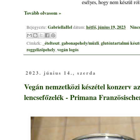
esélyes, hogy nem készül ról
Tovább olvasom »
GabriellaHel
hétfő, június 19, 2023
Ninc
Bejegyezte:
dátum:
_ételteszt
gabonapehely/müzli
gluténtartalmú kész
Címkék:
,
,
reggelizőpehely
vegán logós
,
2023. június 14., szerda
Vegán nemzetközi készétel konzerv a
lencsefőzelék - Primana Französische