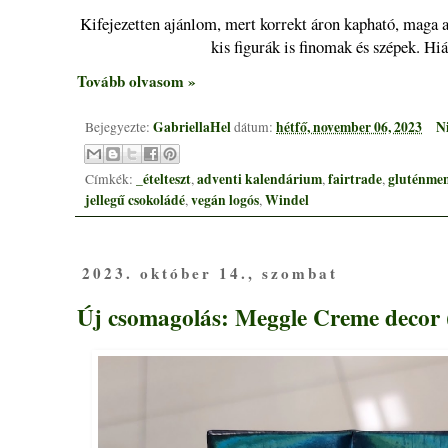
Kifejezetten ajánlom, mert korrekt áron kapható, maga a
kis figurák is finomak és szépek. Hi
Tovább olvasom »
GabriellaHel
hétfő, november 06, 2023
N
Bejegyezte:
dátum:
_ételteszt
adventi kalendárium
fairtrade
gluténmen
Címkék:
,
,
,
jellegű csokoládé
vegán logós
Windel
,
,
2023. október 14., szombat
Új csomagolás: Meggle Creme decor 