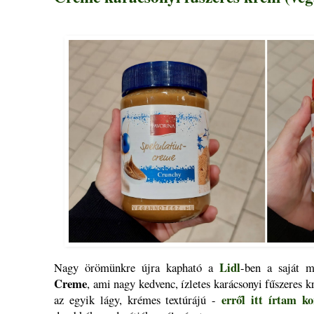
Lidl
Nagy örömünkre újra kapható a
-ben a saját 
Creme
, ami nagy kedvenc, ízletes karácsonyi fűszeres k
erről itt írtam k
az egyik lágy, krémes textúrájú -