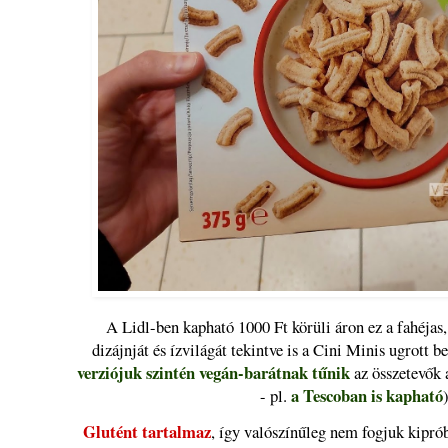
A Lidl-ben kapható 1000 Ft körüli áron ez a fahéjas
dizájnját és ízvilágát tekintve is a Cini Minis ugrott be
verziójuk szintén vegán-barátnak tűnik
az összetevők a
a Tescoban is kapható
- pl.
Glutént tartalmaz
, így valószínűleg nem fogjuk kipró