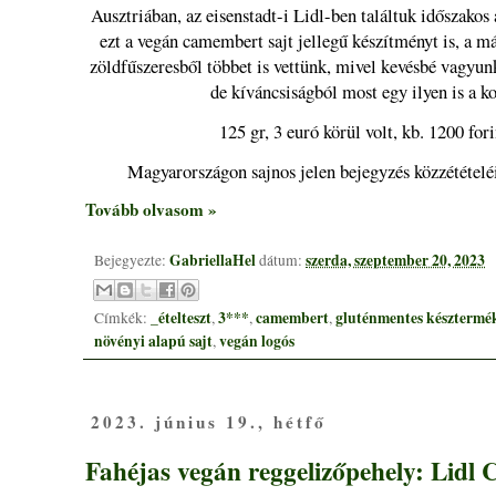
Ausztriában, az eisenstadt-i Lidl-ben találtuk időszakos
ezt a vegán camembert sajt jellegű készítményt is, a má
zöldfűszeresből többet is vettünk, mivel kevésbé vagyun
de kíváncsiságból most egy ilyen is a ko
125 gr, 3 euró körül volt, kb. 1200 fori
Magyarországon sajnos jelen bejegyzés közzétételé
Tovább olvasom »
GabriellaHel
szerda, szeptember 20, 2023
Bejegyezte:
dátum:
_ételteszt
3***
camembert
gluténmentes késztermé
Címkék:
,
,
,
növényi alapú sajt
vegán logós
,
2023. június 19., hétfő
Fahéjas vegán reggelizőpehely: Lidl 