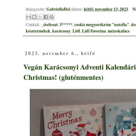
GabriellaHel
hétfő, november 13, 2023
N
Bejegyezte:
dátum:
_ételteszt
5*****
csokis mogyorókrém "nutella"
de
Címkék:
,
,
,
késztermékek
karácsony
Lidl
Lidl Favorina
mézeskalács
,
,
,
,
2023. november 6., hétfő
Vegán Karácsonyi Adventi Kalendár
Christmas! (gluténmentes)