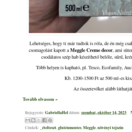
Lehetséges, hogy ti már tudtok is róla, de én még csa
Meggle Creme decor
csomagolást kapott a
, ami süt
csodálatos szép hab készíthető belőle, sűrű, kr
Több helyen is kapható, pl. Tesco, Ecofamily, A
Kb. 1200-1500 Ft az 500 ml-es kis
Az összetevőket alább láthatjá
Tovább olvasom »
GabriellaHel
szombat, október 14, 2023
Bejegyezte:
dátum:
_ételteszt
gluténmentes
Meggle
növényi tejszín
Címkék:
,
,
,