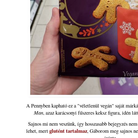
A Pennyben kapható ez a "véletlenül vegán" saját már
Man
, azaz karácsonyi fűszeres keksz figura, idén lá
Sajnos mi nem veszünk, így hosszasabb bejegyzés nem
glutént tartalmaz
lehet, mert
, Gáborom meg sajnos ne
iránta.