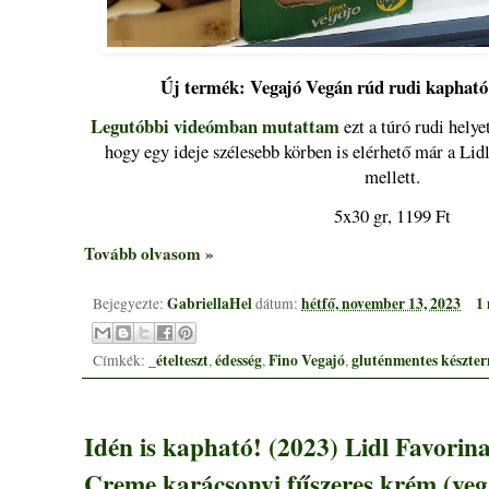
Új termék: Vegajó Vegán rúd rudi kapható 
Legutóbbi videómban mutattam
ezt a túró rudi helye
hogy egy ideje szélesebb körben is elérhető már a Lidl
mellett.
5x30 gr, 1199 Ft
Tovább olvasom »
GabriellaHel
hétfő, november 13, 2023
1
Bejegyezte:
dátum:
_ételteszt
édesség
Fino Vegajó
gluténmentes készte
Címkék:
,
,
,
Idén is kapható! (2023) Lidl Favorin
Creme karácsonyi fűszeres krém (vegá