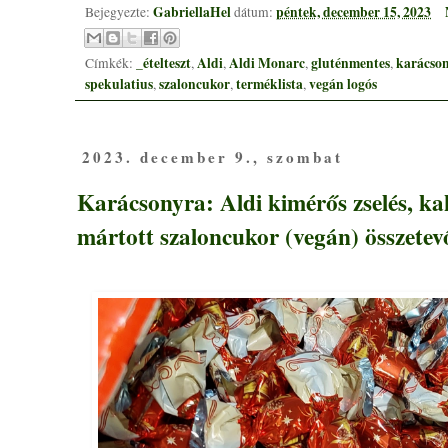
GabriellaHel
péntek, december 15, 2023
Bejegyezte:
dátum:
_ételteszt
Aldi
Aldi Monarc
gluténmentes
karácso
Címkék:
,
,
,
,
spekulatius
szaloncukor
terméklista
vegán logós
,
,
,
2023. december 9., szombat
Karácsonyra: Aldi kimérős zselés, k
mártott szaloncukor (vegán) összetev