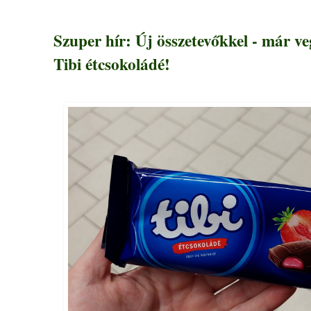
Szuper hír: Új összetevőkkel - már v
Tibi étcsokoládé!