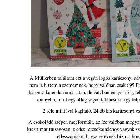
A Müllerben találtam ezt a vegán logós karácsonyi adv
nem is hittem a szememnek, hogy valóban csak 695 Ft
hasonló kalendáriumai után, de valóban ennyi. 75 g, t
könnyebb, mint egy átlag vegán táblacsoki, így telj
2 féle mintával kapható, 24 db kis karácsonyi cs
A csokoládé szépen megformált, az íze valóban mogyo
kicsit már túlságosan is édes (étcsokoládéhoz vagyok sz
édesszájúaknak, gyerekeknek biztos, hogy