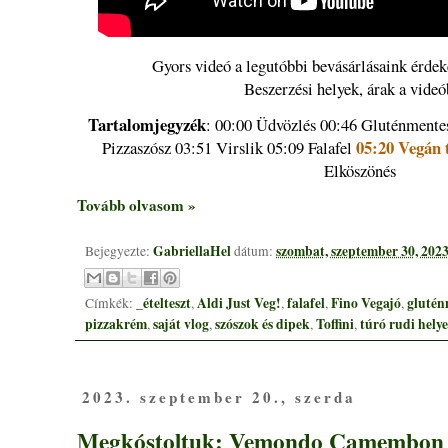
Gyors videó a legutóbbi bevásárlásaink érdeke
Beszerzési helyek, árak a vide
Tartalomjegyzék
: 00:00 Üdvözlés 00:46 Gluténmentes
05:20
Vegán 
Pizzaszósz 03:51 Virslik 05:09 Falafel
Elköszönés
Tovább olvasom »
GabriellaHel
szombat, szeptember 30, 202
Bejegyezte:
dátum:
_ételteszt
Aldi Just Veg!
falafel
Fino Vegajó
glutén
Címkék:
,
,
,
,
pizzakrém
saját vlog
szószok és dipek
Toffini
túró rudi helye
,
,
,
,
2023. szeptember 20., szerda
Megkóstoltuk: Vemondo Camembon 