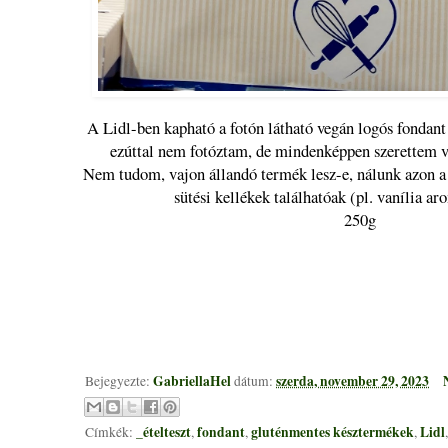
A Lidl-ben kapható a fotón látható vegán logós fondant 
ezúttal nem fotóztam, de mindenképpen szerettem 
Nem tudom, vajon állandó termék lesz-e, nálunk azon a 
sütési kellékek találhatóak (pl. vanília aro
250g
GabriellaHel
szerda, november 29, 2023
Bejegyezte:
dátum:
_ételteszt
fondant
gluténmentes késztermékek
Lidl
Címkék:
,
,
,