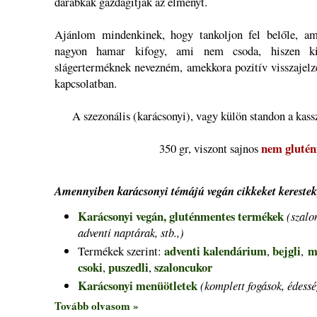
darabkák gazdagítják az élményt.
Ajánlom mindenkinek, hogy tankoljon fel belőle, amí
nagyon hamar kifogy, ami nem csoda, hiszen kife
slágerterméknek nevezném, amekkora pozitív visszajelz
kapcsolatban.
A szezonális (karácsonyi), vagy külön standon a kass
nem gluté
350 gr, viszont sajnos
Amennyiben karácsonyi témájú vegán cikkeket kerestek
Karácsonyi vegán, gluténmentes termékek
(szalo
adventi naptárak, stb.,)
adventi kalendárium
bejgli
m
Termékek szerint:
,
,
csoki
puszedli
szaloncukor
,
,
Karácsonyi menüötletek
(komplett fogások, édesség
Tovább olvasom »