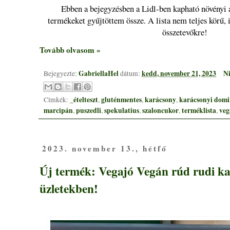
Ebben a bejegyzésben a Lidl-ben kapható növényi 
termékeket gyűjtöttem össze. A lista nem teljes körű, i
összetevőkre!
Tovább olvasom »
GabriellaHel
kedd, november 21, 2023
Ni
Bejegyezte:
dátum:
_ételteszt
gluténmentes
karácsony
karácsonyi domi
Címkék:
,
,
,
marcipán
puszedli
spekulatius
szaloncukor
terméklista
veg
,
,
,
,
,
2023. november 13., hétfő
Új termék: Vegajó Vegán rúd rudi ka
üzletekben!