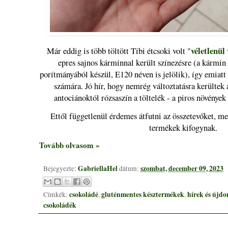
véletlenül
Már eddig is több töltött Tibi étcsoki volt "
epres sajnos kárminnal került színezésre (a kármin
porítmányából készül, E120 néven is jelölik), így emiat
számára. Jó hír, hogy nemrég változtatásra kerültek 
antociánoktól rózsaszín a töltelék - a piros növények
Ettől függetlenül érdemes átfutni az összetevőket, mer
termékek kifogynak.
Tovább olvasom »
GabriellaHel
szombat, december 09, 2023
Bejegyezte:
dátum:
csokoládé
gluténmentes késztermékek
hírek és újd
Címkék:
,
,
csokoládék