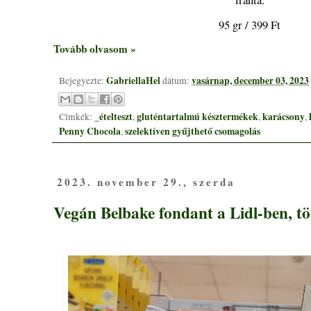
95 gr / 399 Ft
Tovább olvasom »
GabriellaHel
vasárnap, december 03, 2023
Bejegyezte:
dátum:
_ételteszt
gluténtartalmú késztermékek
karácsony
Címkék:
,
,
,
Penny Chocola
szelektíven gyűjthető csomagolás
,
2023. november 29., szerda
Vegán Belbake fondant a Lidl-ben, t