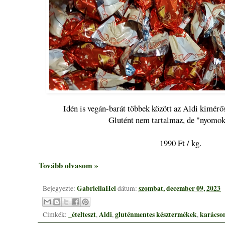
Idén is vegán-barát többek között az Aldi kimérős
Glutént nem tartalmaz, de "nyomok
1990 Ft / kg.
Tovább olvasom »
GabriellaHel
szombat, december 09, 2023
Bejegyezte:
dátum:
_ételteszt
Aldi
gluténmentes késztermékek
karácso
Címkék:
,
,
,