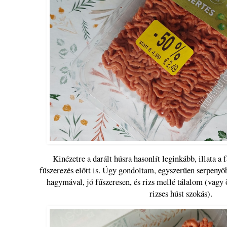
Kinézetre a darált húsra hasonlít leginkább, illata a 
fűszerezés előtt is. Úgy gondoltam, egyszerűen serpenyő
hagymával, jó fűszeresen, és rizs mellé tálalom (vagy
rizses húst szokás).