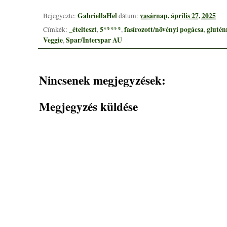
GabriellaHel
vasárnap, április 27, 2025
Bejegyezte:
dátum:
_ételteszt
5*****
fasírozott/növényi pogácsa
glutén
Címkék:
,
,
,
Veggie
Spar/Interspar AU
,
Nincsenek megjegyzések:
Megjegyzés küldése