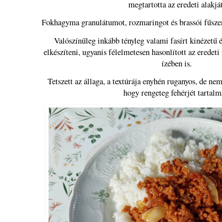
megtartotta az eredeti alakjá
Fokhagyma granulátumot, rozmaringot és brassói fűsze
Valószínűleg inkább tényleg valami fasírt kinézetű é
elkészíteni, ugyanis félelmetesen hasonlított az eredeti f
ízében is.
Tetszett az állaga, a textúrája enyhén ruganyos, de ne
hogy rengeteg fehérjét tartal