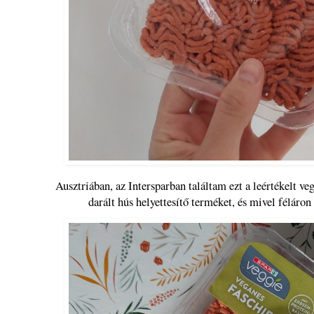
Ausztriában, az Intersparban találtam ezt a leértékelt veg
darált hús helyettesítő terméket, és mivel féláron