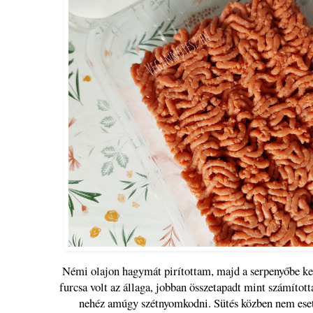
Némi olajon hagymát pirítottam, majd a serpenyőbe kerü
furcsa volt az állaga, jobban összetapadt mint számított
nehéz amúgy szétnyomkodni. Sütés közben nem eset