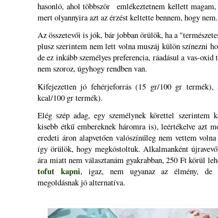
hasonló, ahol többször emlékeztetnem kellett magam, h
mert olyannyira azt az érzést keltette bennem, hogy nem
Az összetevői is jók, bár jobban örülök, ha a "természete
plusz szerintem nem lett volna muszáj külön színezni ho
de ez inkább személyes preferencia, ráadásul a vas-oxid t
nem szoroz, úgyhogy rendben van.
Kifejezetten jó fehérjeforrás (15 gr/100 gr termék), 
kcal/100 gr termék).
Elég szép adag, egy személynek körettel szerintem k
kisebb étkű embereknek háromra is), leértékelve azt m
eredeti áron alapvetően valószínűleg nem vettem volna
így örülök, hogy megkóstoltuk. Alkalmanként újravevős
ára miatt nem választanám gyakrabban, 250 Ft körül leh
tofut kapni
, igaz, nem ugyanaz az élmény, de m
megoldásnak jó alternatíva.