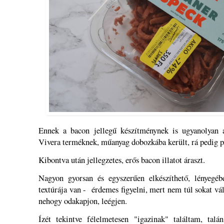
Ennek a bacon jellegű készítménynek is ugyanolyan 
Vivera terméknek, műanyag dobozkába került, rá pedig pa
Kibontva után jellegzetes, erős bacon illatot áraszt.
Nagyon gyorsan és egyszerűen elkészíthető, lényegéb
textúrája van - érdemes figyelni, mert nem túl sokat vál
nehogy odakapjon, leégjen.
Ízét tekintve félelmetesen "igazinak" találtam, tal