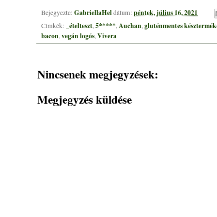
GabriellaHel
péntek, július 16, 2021
Bejegyezte:
dátum:
_ételteszt
5*****
Auchan
gluténmentes késztermék
Címkék:
,
,
,
bacon
vegán logós
Vivera
,
,
Nincsenek megjegyzések:
Megjegyzés küldése