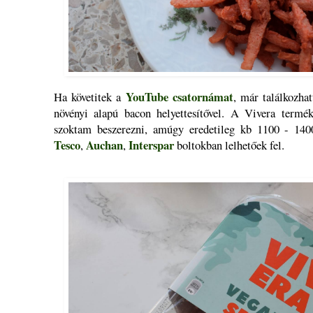
YouTube csatornámat
Ha követitek a
, már találkozha
növényi alapú bacon helyettesítővel. A Vivera terméke
szoktam beszerezni, amúgy eredetileg kb 1100 - 1400
Tesco
Auchan
Interspar
,
,
boltokban lelhetőek fel.