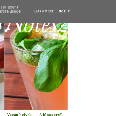
 user-agent
nerate usage
LEARN MORE
GOT IT
Vegán helyek
A bloggerről