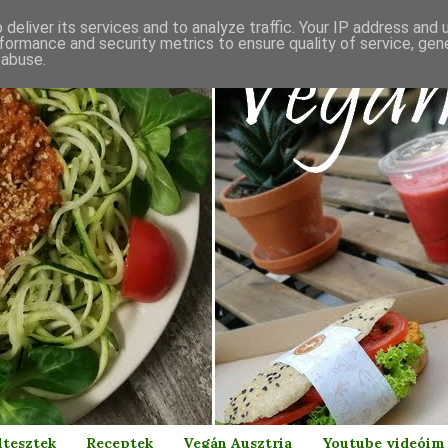
deliver its services and to analyze traffic. Your IP address and
formance and security metrics to ensure quality of service, ge
 abuse.
ltesztek
Receptek
Vegán Ausztria
Youtube videóim