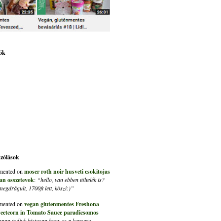
ók
szólások
ented on
moser roth noir husveti csokitojas
an osszetevok
:
“hello, van ebben töltelék is?
gdrágult, 1700ft lett, köszi:)”
ented on
vegan glutenmentes Freshona
eetcorn in Tomato Sauce paradicsomos
nan tudjuk biztosan hogy ez a konzerv