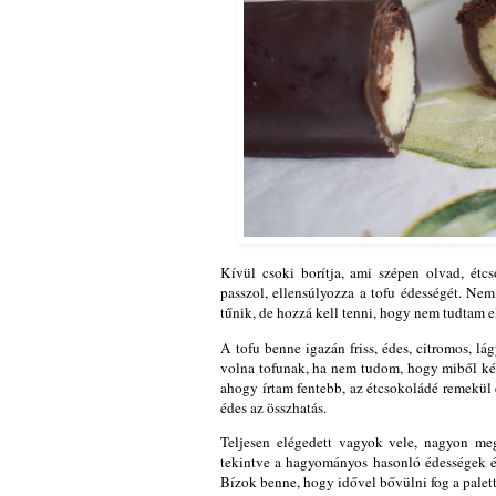
Kívül csoki borítja, ami szépen olvad, étc
passzol, ellensúlyozza a tofu édességét. Ne
tűnik, de hozzá kell tenni, hogy nem tudtam e
A tofu benne igazán friss, édes, citromos, l
volna tofunak, ha nem tudom, hogy miből kés
ahogy írtam fentebb, az étcsokoládé remekül e
édes az összhatás.
Teljesen elégedett vagyok vele, nagyon meg
tekintve a hagyományos hasonló édességek és a
Bízok benne, hogy idővel bővülni fog a palett