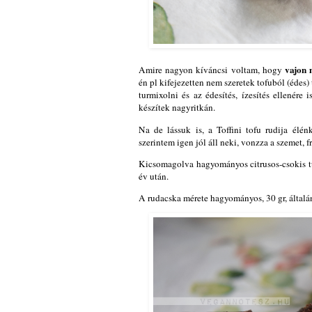
vajon 
Amire nagyon kíváncsi voltam, hogy
én pl kifejezetten nem szeretek tofuból (édes)
turmixolni és az édesítés, ízesítés ellenére 
készítek nagyritkán.
Na de lássuk is, a Toffini tofu rudija élé
szerintem igen jól áll neki, vonzza a szemet, fr
Kicsomagolva hagyományos citrusos-csokis túr
év után.
A rudacska mérete hagyományos, 30 gr, általá