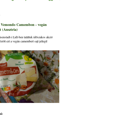
s
: Vemondo Camembon - vegán
 (Ausztria)
senstadt-i Lidl-ben találtuk időszakos akció
özött ezt a vegán camembert sajt jellegű
i: