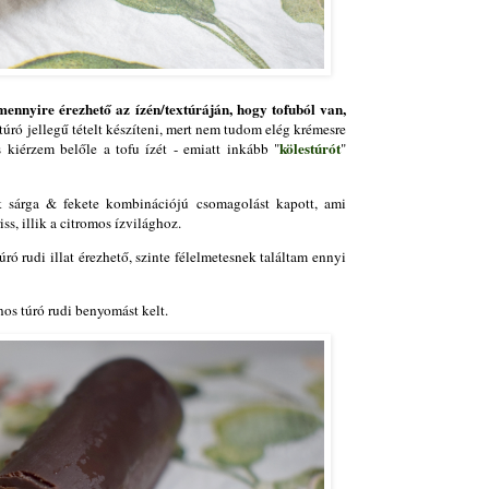
mennyire érezhető az ízén/textúráján, hogy tofuból van,
 túró jellegű tételt készíteni, mert nem tudom elég krémesre
kölestúrót
is kiérzem belőle a tofu ízét - emiatt inkább "
"
nk sárga & fekete kombinációjú csomagolást kapott, ami
iss, illik a citromos ízvilághoz.
ó rudi illat érezhető, szinte félelmetesnek találtam ennyi
nos túró rudi benyomást kelt.