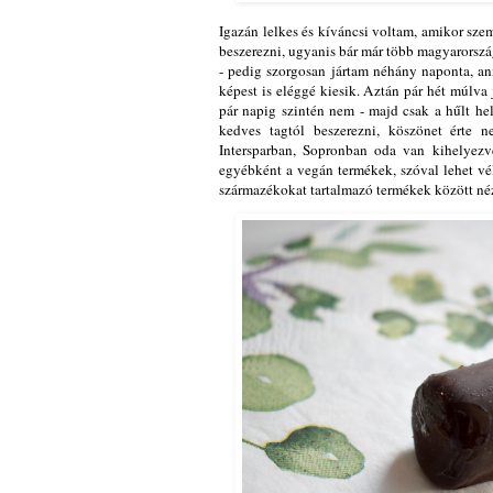
Igazán lelkes és kíváncsi voltam, amikor sze
beszerezni, ugyanis bár már több magyarorsz
- pedig szorgosan jártam néhány naponta, a
képest is eléggé kiesik. Aztán pár hét múlva 
pár napig szintén nem - majd csak a hűlt hel
kedves tagtól beszerezni, köszönet érte 
Intersparban, Sopronban oda van kihelyezv
egyébként a vegán termékek, szóval lehet vé
származékokat tartalmazó termékek között né