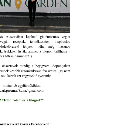
és Ausztriában kapható gluténmentes vegán
gán receptek, terméktesztek, inspirációs
ndolatébresztő tények, néha még hasznos
k, trükkök, listák, amiket a blogon találhatsz -
zzá bátran bármihez! :)
összetevők mindig a bejegyzés időpontjában
rülnek később automatikusan frissítésre, így nem
szek, kérlek ezt vegyétek figyelembe.
kontakt & együttműködés:
darkgreenrat(kukac)gmail.com
**Több rólam és a blogról**
nformációkért kövess Facebookon!