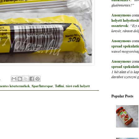
gluténmentes?”
Anonymous
comm
helyett helyettes
osszetevok
:
“Ezt 
kenyér, rántott do
Anonymous
comm
spread spekulati
wawel mogyoróvaja
Anonymous
comm
spread spekulati
1 hét alatt el is 
darabot szerezni
1
mentes késztermékek
Spar/Interspar
Toffini
túró rudi helyett
,
,
,
Popular Posts