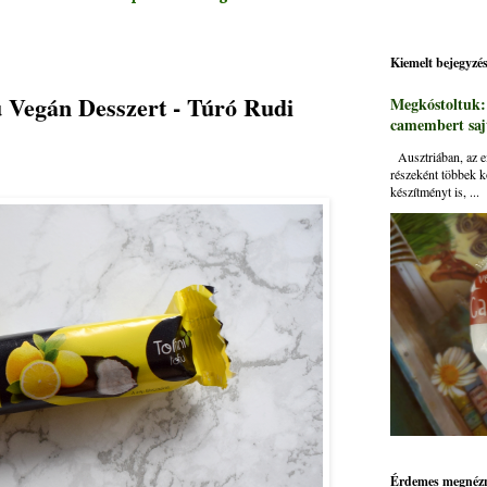
Kiemelt bejegyzé
u Vegán Desszert - Túró Rudi
Megkóstoltuk
camembert sajt
Ausztriában, az ei
részeként többek k
készítményt is, ...
Érdemes megnézn