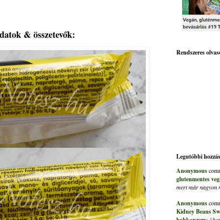
datok & összetevők:
Rendszeres olvas
Legutóbbi hozzá
Anonymous
comm
glutenmentes veg
mert màr nagyon me
Anonymous
comm
Kidney Beans Sw
babkonzerv
:
“hon