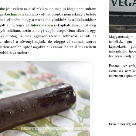
mbe jött velem az első reklám, de még jó ideig nem tudtam
Auchanban
ági
kapható volt, Sopronba nem érkezett belőle
nnak ellenére, hogy a munkahelyünkhöz és a lakásunkhoz
Intersparban
jött a hír, hogy az
is kapható lesz, ahol még
yét találtam, aztán a helyi vegán csoportban sikerült egy
neki utólag is még egyszer. (Azóta többször vettük az
Magyarországon 
e, ahová a növényi sajtok, de eléggé el vannak szórva
termékek, gm ve
képcsokrok, go
letlenszerűen újdonságokra bukkanni, ha az állati eredetű
információk, tippe
zelődik az ember).
böngéssz, szólj ho
Fontos:
Az árak, 
aktuálisak, nem ke
feltétlenül napraké
Friss hírekért, i