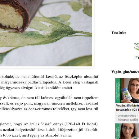
YouTube
*
Y
Vegán, gluténmen
sokoládé, de nem túlontúl keserű, az összképbe abszolút
m margarinos-szájpadlásra tapadós. A fotón elég vastagnak
lég ügyesen elvágni, kicsit kenődött emiatt.
ágy és krémes, de nem túl krémes, egyáltalán nem tippeltem
zült, és ez jó pont, magyarán nincsen mellékíze, ráadásul
llensúlyozza az édes-citromos tölteléket, így nem lesz túl
lepett, hogy az ára is "csak" ennyi (120-140 Ft körül),
zokat helyettesítő társaik árát, kifejezetten jól sikerült.
a több ízzel, mert igény az abszolút van rá.