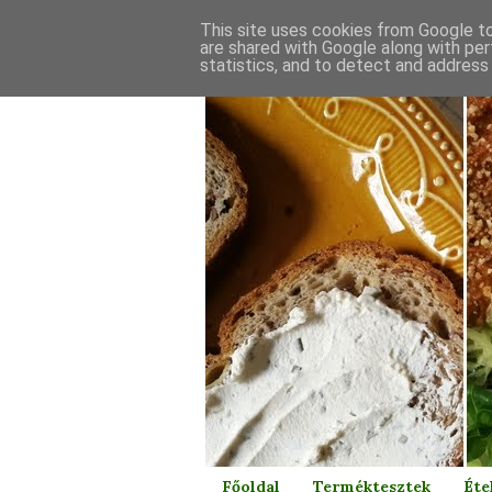
This site uses cookies from Google to 
are shared with Google along with per
statistics, and to detect and address
Főoldal
Terméktesztek
Éte