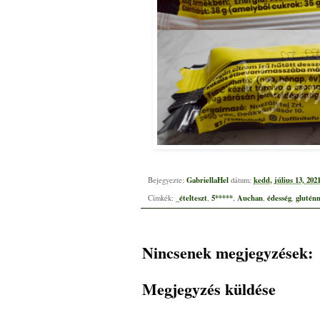
GabriellaHel
kedd, július 13, 202
Bejegyezte:
dátum:
_ételteszt
5*****
Auchan
édesség
glutén
Címkék:
,
,
,
,
Nincsenek megjegyzések:
Megjegyzés küldése