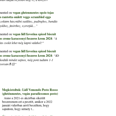
ented on
vegan glutenmentes opcio tojas
ito rantotta omlett veggs scrambled eggs
szoktam használni sutikhez, pudinghoz, bundás
lgokhoz, fasirthoz, szeretjük…”
ented on
vegan lidl favorina spiced biscuit
us creme karacsonyi fuszeres krem 2024
:
“A
s csokit lehet még kapni valahol?”
ented on
vegan lidl favorina spiced biscuit
us creme karacsonyi fuszeres krem 2024
:
“Kb
kapkodták mindet sajnos, még pont tudtam 1-1
 gyorsan🤞🏻”
Megkóstoltuk: Lidl Vemondo Pesto Rosso
(gluténmentes, vegán paradicsomos pesto)
Anno a 2021-es akcióban sikerült
beszereznem ezt a pesztót, amikor a 2022
januári videóban arról beszéltem, hogy
sajnálom, hogy némely t...