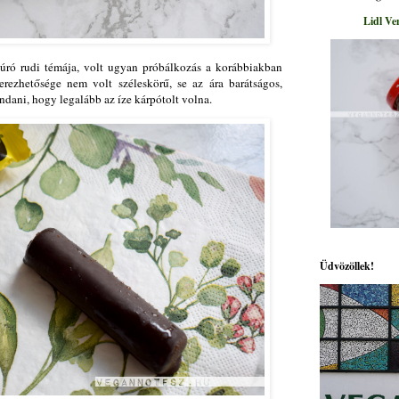
Lidl Ve
túró rudi témája, volt ugyan próbálkozás a korábbiakban
erezhetősége nem volt széleskörű, se az ára barátságos,
ndani, hogy legalább az íze kárpótolt volna.
Üdvözöllek!