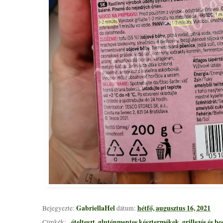
GabriellaHel
hétfő, augusztus 16, 2021
Bejegyezte:
dátum:
_ételteszt
gluténmentes késztermékek
grillezés és b
Címkék:
,
,