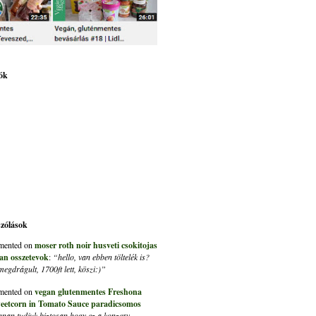
ók
szólások
ented on
moser roth noir husveti csokitojas
an osszetevok
:
“hello, van ebben töltelék is?
gdrágult, 1700ft lett, köszi:)”
ented on
vegan glutenmentes Freshona
eetcorn in Tomato Sauce paradicsomos
nan tudjuk biztosan hogy ez a konzerv