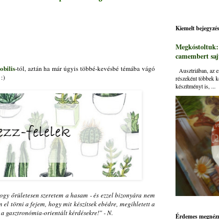
Kiemelt bejegyzé
Megkóstoltuk
camembert sajt
obilis
-tól, aztán ha már úgyis többé-kevésbé témába vágó
Ausztriában, az ei
:)
részeként többek k
készítményt is, ...
hogy őrületesen szeretem a hasam - és ezzel bizonyára nem
el törni a fejem, hogy mit készítsek ebédre, megihletett a
e a gasztronómia-orientált kérdésekre!" - N.
Érdemes megnézn