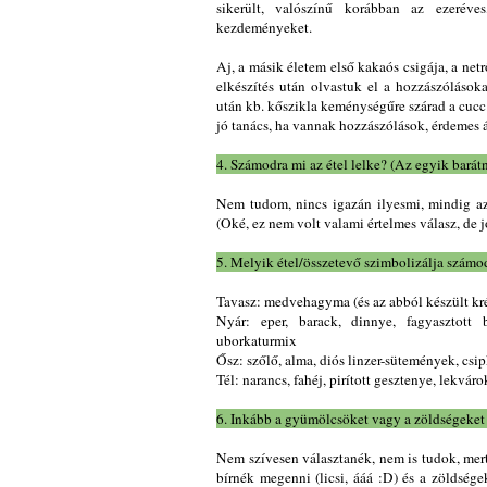
sikerült, valószínű korábban az ezeréves
kezdeményeket.
Aj, a másik életem első kakaós csigája, a net
elkészítés után olvastuk el a hozzászólások
után kb. kőszikla keménységűre szárad a cucc.
jó tanács, ha vannak hozzászólások, érdemes 
4. Számodra mi az étel lelke? (Az egyik barát
Nem tudom, nincs igazán ilyesmi, mindig az
(Oké, ez nem volt valami értelmes válasz, de 
5. Melyik étel/összetevő szimbolizálja számodra
Tavasz: medvehagyma (és az abból készült kr
Nyár: eper, barack, dinnye, fagyasztott 
uborkaturmix
Ősz: szőlő, alma, diós linzer-sütemények, cs
Tél: narancs, fahéj, pirított gesztenye, lekváro
6. Inkább a gyümölcsöket vagy a zöldségeket
Nem szívesen választanék, nem is tudok, mer
bírnék megenni (licsi, ááá :D) és a zöldsége