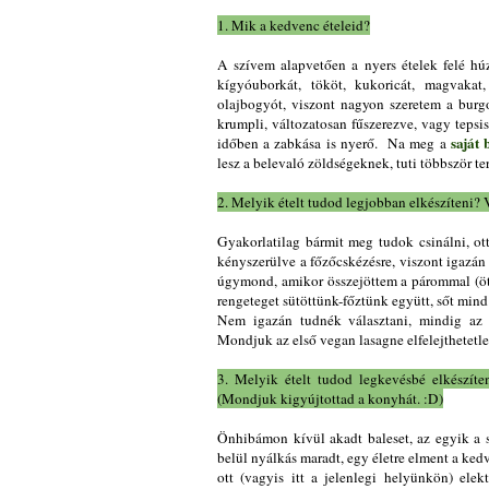
1. Mik a kedvenc ételeid?
A szívem alapvetően a nyers ételek felé húz
kígyóuborkát, tököt, kukoricát, magvakat, 
olajbogyót, viszont nagyon szeretem a burgo
krumpli, változatosan fűszerezve, vagy teps
saját 
időben a zabkása is nyerő. Na meg a
lesz a belevaló zöldségeknek, tuti többször ter
2. Melyik ételt tudod legjobban elkészíteni? 
Gyakorlatilag bármit meg tudok csinálni, ot
kényszerülve a főzőcskézésre, viszont igazán
úgymond, amikor összejöttem a párommal (öt 
rengeteget sütöttünk-főztünk együtt, sőt mind 
Nem igazán tudnék választani, mindig az 
Mondjuk az első vegan lasagne elfelejthetetlen
3. Melyik ételt tudod legkevésbé elkészíte
(Mondjuk kigyújtottad a konyhát. :D)
Önhibámon kívül akadt baleset, az egyik a s
belül nyálkás maradt, egy életre elment a ked
ott (vagyis itt a jelenlegi helyünkön) ele