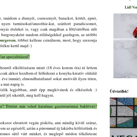
Lidl Ve
, imádom a dinnyét, cseresznyét, barackot, körtét, epret,
nyers turmixokat/smoothie-kat, szárított paradicsomot,
nyás ételeket is, vagy csak magában a főtt/sütőben sült
is burgonyaként random zöldségekkel gazdagon, az utóbbi
burgerem
, többet kellene csinálnom, most, hogy szezonja
ítékre kerül majd :)
Van specialitásod?
thonról elköltözésem miatt (18 éves korom óta) rá lettem
 csak akkor kezdtem el felfedezni a konyha kreatív oldalát
éve immár), elmondhatatlanul sokat motivált ilyen téren,
a mai napig is.
ízlik legjobban, amit épp megkívánok és elkészítek :)
Üdvözöllek!
ül jól sikerült, meg kell hagyni.
ni? Történt már veled hatalmas gasztronómiai baklövés?
okszor elrontott vegán piskóta, ami mindig kívül száraz,
vem az egésztől, aztán a párommal új lakásba költöztünk és
ktromos sütő várt minket, és meglepő módon tökéletesre