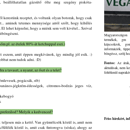
, beállíthatatlan gázsütő ölte meg szegény piskóta-
ről kerestünk receptet, és voltunk olyan botorak, hogy csak
at... aminek tetemes mennyisége arról szólt, hogy kihűlés
 El lehet képzelni, hogy a miénk sem volt kivétel... Szóval
átböngészni.
Magyarországon 
termékek, gm ve
nőm pl. az ételek 80%-át ketchuppal eszi.)
képcsokrok, go
információk, tippe
böngéssz, szólj ho
t eszem, amit éppen megkívánok, így mindig jól esik. :)
jobbat nem tudok adni. :D)
Fontos:
Az árak, 
aktuálisak, nem ke
 a tavaszt, a nyarat, az őszt és a telet?
feltétlenül napraké
émlevesek, pogácsák, stb)
banános-jégkrém-édességek, citromos-bodzás jeges víz,
ipkebogyó
k
 preferálod? Melyik a kedvenced?
Friss hírekért, i
t teljesen más a kettő. Van gyümölcsök közül is, amit nem
k/fűfélék közül is, amit csak fintorogva (sóska), ahogy az