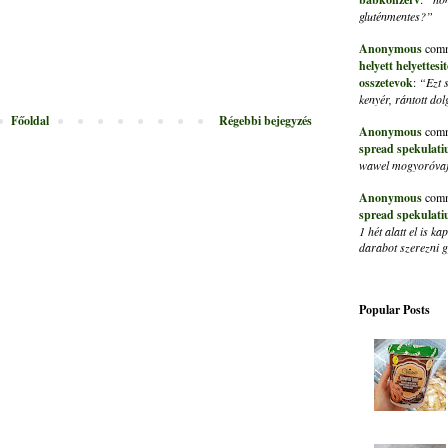
gluténmentes?”
Anonymous
comm
helyett helyettes
osszetevok
:
“Ezt 
kenyér, rántott do
Főoldal
Régebbi bejegyzés
Anonymous
comm
spread spekulati
wawel mogyoróvaja
Anonymous
comm
spread spekulati
1 hét alatt el is 
darabot szerezni
Popular Posts