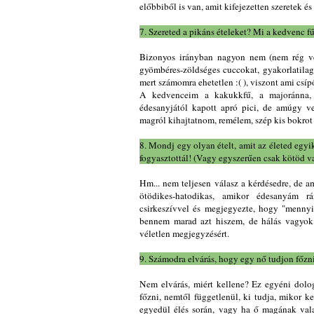
előbbiből is van, amit kifejezetten szeretek és
7. Szereted a pikáns ételeket? Mi a kedvenc f
Bizonyos irányban nagyon nem (nem rég vet
gyömbéres-zöldséges cuccokat, gyakorlatilag 
mert számomra ehetetlen :( ), viszont ami csíp
A kedvenceim a kakukkfű, a majoránna,
édesanyjától kapott apró pici, de amúgy ve
magról kihajtatnom, remélem, szép kis bokrot
8. Mondj egy olyan ételt, amit az életed eg
fogyasztottál! (Vagy egyszerűen csak kötöd v
Hm... nem teljesen válasz a kérdésedre, de a
ötödikes-hatodikas, amikor édesanyám rá
csirkeszívvel és megjegyezte, hogy "mennyi
bennem marad azt hiszem, de hálás vagyok 
véletlen megjegyzésért.
9. Számodra elvárás, hogy egy nő tudjon főzn
Nem elvárás, miért kellene? Ez egyéni dolo
főzni, nemtől függetlenül, ki tudja, mikor 
egyedül élés során, vagy ha ő magának vala