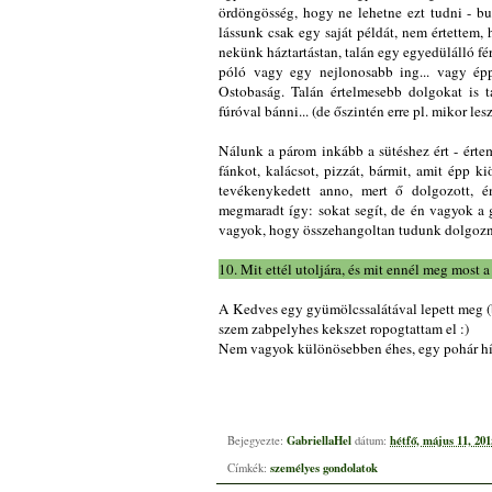
ördöngösség, hogy ne lehetne ezt tudni - bu
lássunk csak egy saját példát, nem értettem, 
nekünk háztartástan, talán egy egyedülálló f
póló vagy egy nejlonosabb ing... vagy épp
Ostobaság. Talán értelmesebb dolgokat is 
fúróval bánni... (de őszintén erre pl. mikor le
Nálunk a párom inkább a sütéshez ért - értem e
fánkot, kalácsot, pizzát, bármit, amit épp 
tevékenykedett anno, mert ő dolgozott, é
megmaradt így: sokat segít, de én vagyok a 
vagyok, hogy összehangoltan tudunk dolgozni 
10. Mit ettél utoljára, és mit ennél meg most 
A Kedves egy gyümölcssalátával lepett meg (b
szem zabpelyhes kekszet ropogtattam el :)
Nem vagyok különösebben éhes, egy pohár hígíto
GabriellaHel
hétfő, május 11, 201
Bejegyezte:
dátum:
személyes gondolatok
Címkék: