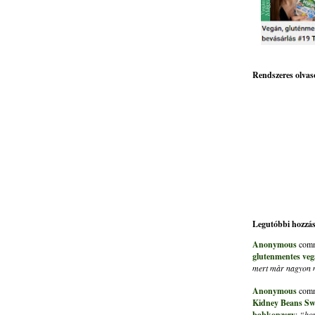
Rendszeres olvas
Legutóbbi hozzá
Anonymous
comm
glutenmentes veg
mert màr nagyon me
Anonymous
comm
Kidney Beans Sw
babkonzerv
:
“hon