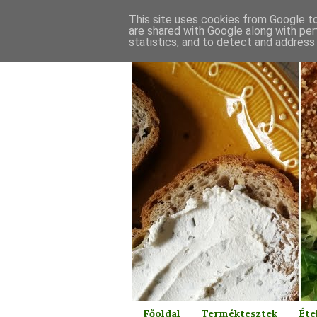
This site uses cookies from Google to 
are shared with Google along with per
statistics, and to detect and address
Főoldal
Terméktesztek
Éte