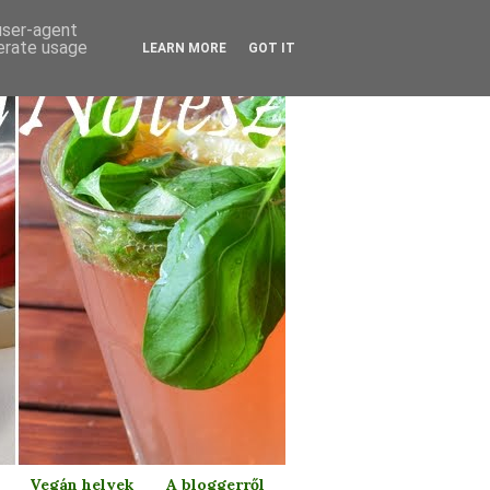
 user-agent
nerate usage
LEARN MORE
GOT IT
Vegán helyek
A bloggerről