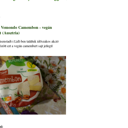
s
: Vemondo Camembon - vegán
 (Ausztria)
senstadt-i Lidl-ben találtuk időszakos akció
özött ezt a vegán camembert sajt jellegű
i: