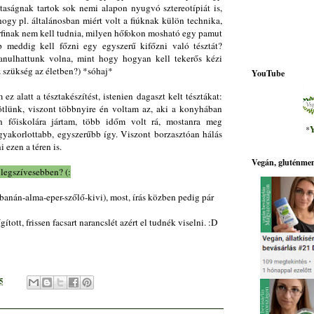
taságnak tartok sok nemi alapon nyugvó sztereotípiát is,
hogy pl. általánosban miért volt a fiúknak külön technika,
érfinak nem kell tudnia, milyen hőfokon mosható egy pamut
 meddig kell főzni egy egyszerű kifőzni való tésztát?
tanulhattunk volna, mint hogy hogyan kell tekerős kézi
sz szükség az életben?) *sóhaj*
YouTube
z alatt a tésztakészítést, istenien dagaszt kelt tésztákat:
kiötlünk, viszont többnyire én voltam az, aki a konyhában
n főiskolára jártam, több időm volt rá, mostanra meg
*
Y
gyakorlottabb, egyszerűbb így. Viszont borzasztóan hálás
ezen a téren is.
Vegán, gluténmen
a legszívesebben? (:
anán-alma-eper-szőlő-kivi), most, írás közben pedig pár
tt, frissen facsart narancslét azért el tudnék viselni. :D
5