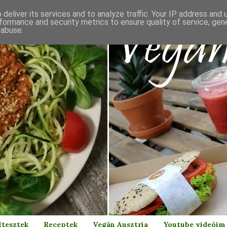
deliver its services and to analyze traffic. Your IP address and
formance and security metrics to ensure quality of service, ge
 abuse.
ltesztek
Receptek
Vegán Ausztria
Youtube videóim