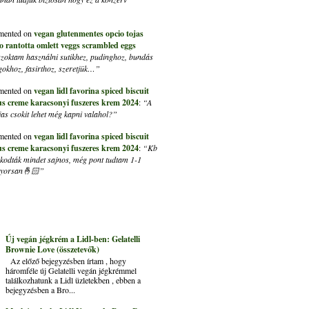
ented on
vegan glutenmentes opcio tojas
ito rantotta omlett veggs scrambled eggs
szoktam használni sutikhez, pudinghoz, bundás
lgokhoz, fasirthoz, szeretjük…”
ented on
vegan lidl favorina spiced biscuit
us creme karacsonyi fuszeres krem 2024
:
“A
s csokit lehet még kapni valahol?”
ented on
vegan lidl favorina spiced biscuit
us creme karacsonyi fuszeres krem 2024
:
“Kb
kapkodták mindet sajnos, még pont tudtam 1-1
 gyorsan🤞🏻”
Új vegán jégkrém a Lidl-ben: Gelatelli
Brownie Love (összetevők)
Az előző bejegyzésben írtam , hogy
háromféle új Gelatelli vegán jégkrémmel
találkozhatunk a Lidl üzletekben , ebben a
bejegyzésben a Bro...