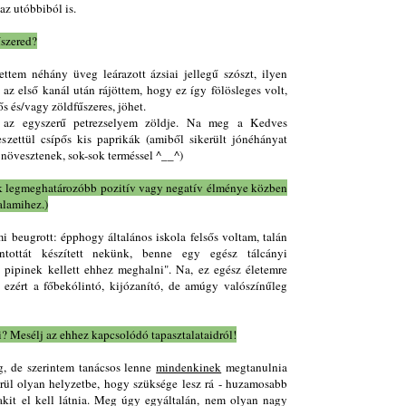
 az utóbbiból is.
űszered?
tem néhány üveg leárazott ázsiai jellegű szószt, ilyen
az első kanál után rájöttem, hogy ez így fölösleges volt,
ős és/vagy zöldfűszeres, jöhet.
 az egyszerű petrezselyem zöldje. Na meg a Kedves
szettül csípős kis paprikák (amiből sikerült jónéhányat
 növesztenek, sok-sok terméssel ^__^)
yik legmeghatározóbb pozitív vagy negatív élménye közben
alamihez.)
mi beugrott: épphogy általános iskola felsős voltam, talán
ntottát készített nekünk, benne egy egész tálcányi
 pipinek kellett ehhez meghalni". Na, ez egész életemre
ezért a főbekólintó, kijózanító, de amúgy valószínűleg
i? Mesélj az ehhez kapcsolódó tapasztalataidról!
g, de szerintem tanácsos lenne
mindenkinek
megtanulnia
kerül olyan helyzetbe, hogy szüksége lesz rá - huzamosabb
kit el kell látnia. Meg úgy egyáltalán, nem olyan nagy