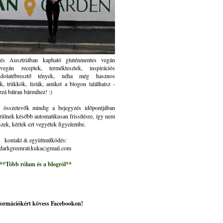
és Ausztriában kapható gluténmentes vegán
gán receptek, terméktesztek, inspirációs
ndolatébresztő tények, néha még hasznos
k, trükkök, listák, amiket a blogon találhatsz -
zzá bátran bármihez! :)
összetevők mindig a bejegyzés időpontjában
rülnek később automatikusan frissítésre, így nem
szek, kérlek ezt vegyétek figyelembe.
kontakt & együttműködés:
darkgreenrat(kukac)gmail.com
**Több rólam és a blogról**
nformációkért kövess Facebookon!