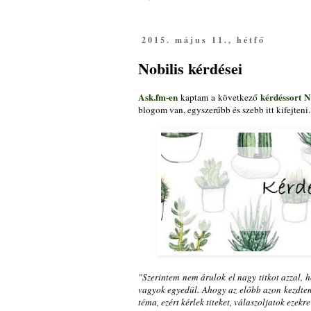
2015. május 11., hétfő
Nobilis kérdései
Ask.fm-en
kérdéssort
N
kaptam a következő
blogom van, egyszerűbb és szebb itt kifejteni. 
"Szerintem nem árulok el nagy titkot azzal, 
vagyok egyedül. Ahogy az előbb azon kezdtem 
téma, ezért kérlek titeket, válaszoljatok ezekr