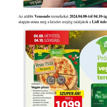
Vemondo
2024.04.08-tól 04.10-ig
Az alábbi
termékeket
Lidl üzl
alapján utána még a készlet erejéig találjátok a