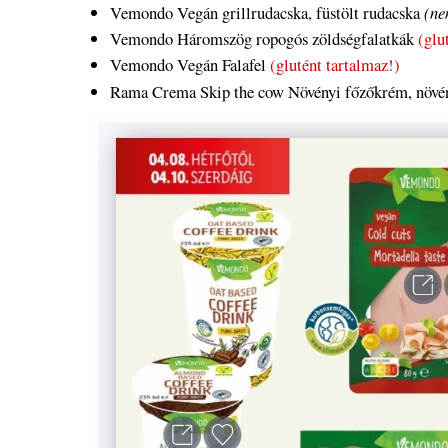
Vemondo Vegán grillrudacska, füstölt rudacska
(ne
Vemondo Háromszög ropogós zöldségfalatkák
(glu
Vemondo Vegán Falafel
(glutént tartalmaz!)
Rama Crema Skip the cow Növényi főzőkrém, növé