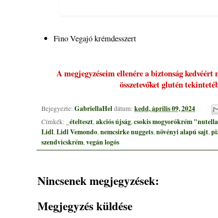
Fino Vegajó krémdesszert
A megjegyzéseim ellenére a biztonság kedvéért 
összetevőket glutén tekinteté
GabriellaHel
kedd, április 09, 2024
Bejegyezte:
dátum:
_ételteszt
akciós újság
csokis mogyorókrém "nutell
Címkék:
,
,
Lidl
Lidl Vemondo
nemcsirke nuggets
növényi alapú sajt
pi
,
,
,
,
szendvicskrém
vegán logós
,
Nincsenek megjegyzések:
Megjegyzés küldése