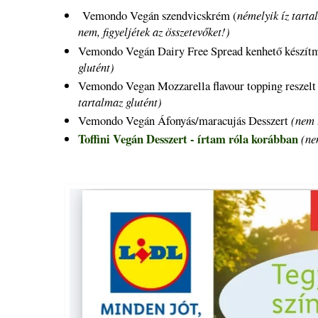
Vemondo Vegán szendvicskrém (
némelyik íz tarta
nem, figyeljétek az összetevőket!)
Vemondo Vegán Dairy Free Spread kenhető készí
glutént)
Vemondo Vegan Mozzarella flavour topping reszelt s
tartalmaz glutént)
Vemondo Vegán Áfonyás/maracujás Desszert
(nem t
Toffini Vegán Desszert - írtam róla korábban
(nem