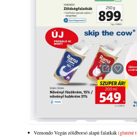
Vemondo Vegán zöldborsó alapú falatkák
(glutént 