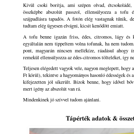
Kívül csoki borítja, ami szépen olvad, étcsokoládé,
összképbe abszolút passzol, ellensúlyozza a tofu 
szájpadlásra tapadós. A fotón elég vastagnak tűnik, d
tudtam elég ügyesen elvágni, kicsit kenődött emiatt.
A tofu benne igazán friss, édes, citromos, lágy és
egyáltalán nem tippeltem volna tofunak, ha nem tudom,
pont, magyarán nincsen mellékíze, ráadásul ahogy ír
remekül ellensúlyozza az édes-citromos tölteléket, így n
Teljesen elégedett vagyok vele, nagyon meglepett, hogy a
Ft körül), tekintve a hagyományos hasonló édességek és az
kifejezetten jól sikerült. Bízok benne, hogy idővel bőv
mert igény az abszolút van rá.
Mindenkinek jó szívvel tudom ajánlani.
Tápérték adatok & össze