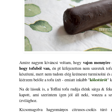
vajon mennyire é
Amire nagyon kíváncsi voltam, hogy
hogy tofuból van,
én pl kifejezetten nem szeretek tofu
készíteni, mert nem tudom elég krémesre turmixolni és az 
kölestúrót
kiérzem belőle a tofu ízét - emiatt inkább "
" 
Na de lássuk is, a Toffini tofu rudija élénk sárga & fe
kapott, ami szerintem igen jól áll neki, vonzza a sze
ízvilághoz.
Kicsomagolva hagyományos citrusos-csokis túró r