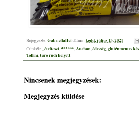
GabriellaHel
kedd, július 13, 2021
Bejegyezte:
dátum:
_ételteszt
5*****
Auchan
édesség
gluténmentes ké
Címkék:
,
,
,
,
Toffini
túró rudi helyett
,
Nincsenek megjegyzések:
Megjegyzés küldése