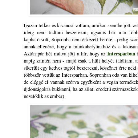
Igazán lelkes és kíváncsi voltam, amikor szembe jött ve
ideig nem tudtam beszerezni, ugyanis bár már tö
kapható volt, Sopronba nem érkezett belőle - pedig szo
annak ellenére, hogy a munkahelyünkhöz és a lakásunk
Intersparban
Aztán pár hét múlva jött a hír, hogy az
napig szintén nem - majd csak a hűlt helyét találtam, a
sikerült egy kedves tagtól beszerezni, köszönet érte neki
többször vettük az Intersparban, Sopronban oda van kihel
de eléggé el vannak szórva egyébként a vegán termékek,
újdonságokra bukkanni, ha az állati eredetű származékok
nézelődik az ember).