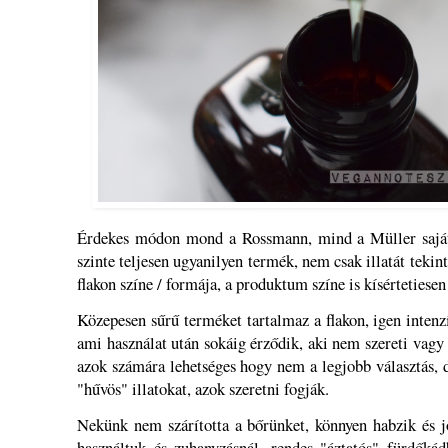
Érdekes módon mond a Rossmann, mind a Müller saját
szinte teljesen ugyanilyen termék, nem csak illatát tekint
flakon színe / formája, a produktum színe is kísértetiesen
Közepesen sűrű terméket tartalmaz a flakon, igen intenzív
ami használat után sokáig érződik, aki nem szereti vagy 
azok számára lehetséges hogy nem a legjobb választás, d
"hűvös" illatokat, azok szeretni fogják.
Nekünk nem szárította a bőrünket, könnyen habzik és jól
használtuk és zuhanyzásnál, rendes "áztatós" fürdőkád