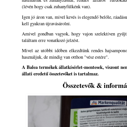
(lévén hogy csak zuhanyfülkénk van).
Igen jó áron van, mivel kevés is elegendő belőle, ráadás
kell gyakran újravásárolni.
Amivel gondban vagyok, hogy vajon szelektíven gyűjt
találtam erre vonatkozó jelzést.
Mivel az utóbbi időben elkezdtünk rendes hajsampono
használjuk, de mindig van otthon "vész estére".
A Balea termékek állatkísérlet-mentesek, viszont n
állati eredetű összetevőket is tartalmaz.
Összetevők & informá