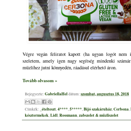
Végre vegán feliratot kapott (ha ugyan logót nem 
szeletem, amely igen nagy segítség mindenki számára
müzlihez jutni könnyedén, ráadásul elérhető áron.
Tovább olvasom »
GabriellaHel
szombat, augusztus 18, 2018
Bejegyezte:
dátum:
_ételteszt
4****
5*****
Bijó szakáruház
Cerbona
Címkék:
,
,
,
,
,
késztermékek
Lidl
Rossmann
zabszelet & müzliszelet
,
,
,