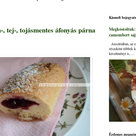
Kiemelt bejegyzé
, tej-, tojásmentes áfonyás párna
Megkóstoltuk
camembert sajt
Ausztriában, az ei
részeként többek k
készítményt is, ...
Érdemes megnézn