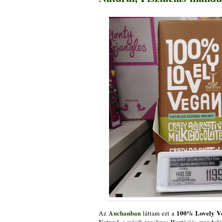
Auchanban
100% Lovely 
Az
láttam ezt a