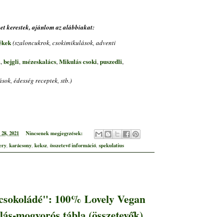
t kerestek, ajánlom az alábbiakat:
ékek
(szaloncukrok, csokimikulások, adventi
m
bejgli
mézeskalács
Mikulás csoki
puszedli
,
,
,
,
,
sok, édesség receptek, stb.)
28, 2021
Nincsenek megjegyzések:
ery
karácsony
keksz
összetevő információ
spekulatius
,
,
,
,
jcsokoládé": 100% Lovely Vegan
lás-mogyorós tábla (összetevők)