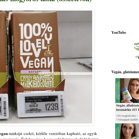
YouTube
*
Y
Vegán, gluténmen
Vegan
márkájú csokit, kétféle verzióban kapható, az egyik