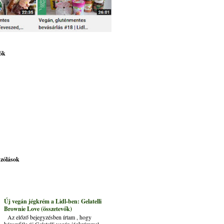
ók
szólások
Új vegán jégkrém a Lidl-ben: Gelatelli
Brownie Love (összetevők)
Az előző bejegyzésben írtam , hogy
háromféle új Gelatelli vegán jégkrémmel