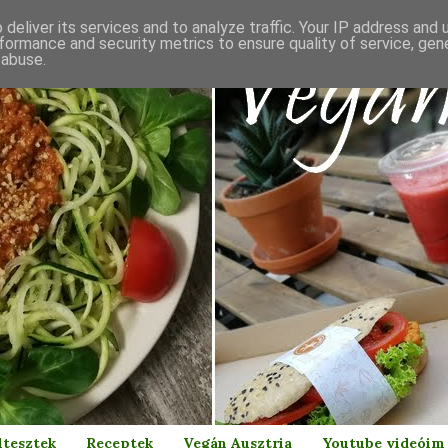
deliver its services and to analyze traffic. Your IP address and
formance and security metrics to ensure quality of service, ge
 abuse.
ltesztek
Receptek
Vegán Ausztria
Youtube videóim