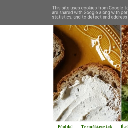
This site uses cookies from Google to 
are shared with Google along with per
statistics, and to detect and address
Főoldal
Terméktesztek
Éte