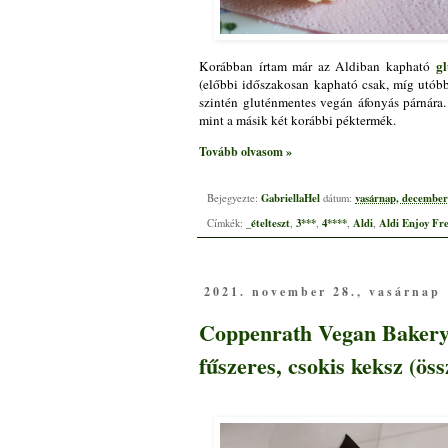
gl
Korábban írtam már az Aldiban kapható
(előbbi időszakosan kapható csak, míg utóbb
szintén gluténmentes vegán áfonyás párnára.
mint a másik két korábbi péktermék.
Tovább olvasom »
GabriellaHel
vasárnap, december 
Bejegyezte:
dátum:
_ételteszt
3***
4****
Aldi
Aldi Enjoy Fr
Címkék:
,
,
,
,
2021. november 28., vasárnap
Coppenrath Vegan Bakery 
fűszeres, csokis keksz (öss