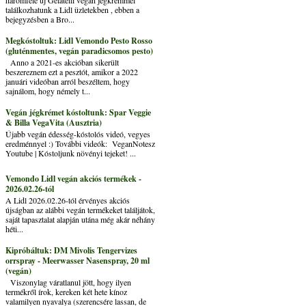
találkozhatunk a Lidl üzletekben , ebben a
bejegyzésben a Bro...
Megkóstoltuk: Lidl Vemondo Pesto Rosso
(gluténmentes, vegán paradicsomos pesto)
Anno a 2021-es akcióban sikerült
beszereznem ezt a pesztót, amikor a 2022
januári videóban arról beszéltem, hogy
sajnálom, hogy némely t...
Vegán jégkrémet kóstoltunk: Spar Veggie
& Billa VegaVita (Ausztria)
Újabb vegán édesség-kóstolós videó, vegyes
eredménnyel :) További videók: VeganNotesz
Youtube | Kóstoljunk növényi tejeket! ...
Vemondo Lidl vegán akciós termékek -
2026.02.26-tól
A Lidl 2026.02.26-tól érvényes akciós
újságban az alábbi vegán termékeket találjátok,
saját tapasztalat alapján utána még akár néhány
héti...
Kipróbáltuk: DM Mivolis Tengervizes
orrspray - Meerwasser Nasenspray, 20 ml
(vegán)
Viszonylag váratlanul jött, hogy ilyen
termékről írok, kereken két hete kínoz
valamilyen nyavalya (szerencsére lassan, de