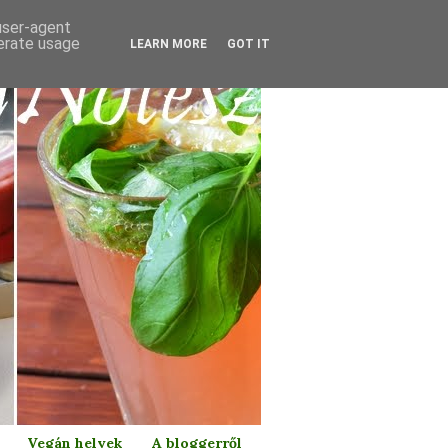
 user-agent
nerate usage
LEARN MORE
GOT IT
Vegán helyek
A bloggerről