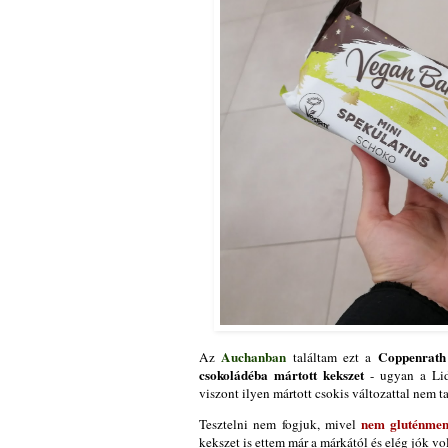
Auchanban
Coppenrath 
Az
találtam ezt a
csokoládéba mártott kekszet
- ugyan a Lid
viszont ilyen mártott csokis változattal nem 
nem gluténmen
Tesztelni nem fogjuk, mivel
kekszet is ettem már a márkától és elég jók vo