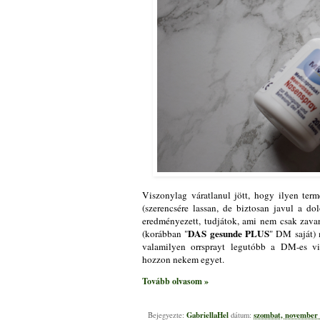
Viszonylag váratlanul jött, hogy ilyen ter
(szerencsére lassan, de biztosan javul a do
eredményezett, tudjátok, ami nem csak zava
DAS gesunde PLUS
(korábban "
" DM saját) 
valamilyen orrsprayt legutóbb a DM-es vi
hozzon nekem egyet.
Tovább olvasom »
GabriellaHel
szombat, november 
Bejegyezte:
dátum: