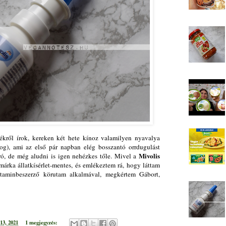
mékről írok, kereken két hete kínoz valamilyen nyavalya
log), ami az első pár napban elég bosszantó orrdugulást
Mivolis
ró, de még aludni is igen nehézkes tőle. Mivel a
márka állatkísérlet-mentes, és emlékeztem rá, hogy láttam
taminbeszerző körutam alkalmával, megkértem Gábort,
13, 2021
1 megjegyzés: