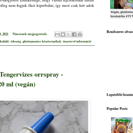
ás-mogyorós. Érdekessége, hogy valódi tejcsokoládé hatást
nűleg nem fogjuk őket kipróbálni, így most csak hírt adok
.
Rendszeres olvas
, 2021
Nincsenek megjegyzések:
okoládé
édesség
gluténmentes késztermékek
összetevő információ
,
,
,
Tengervizes orrspray -
0 ml (vegán)
Legutóbbi hozzá
Popular Posts