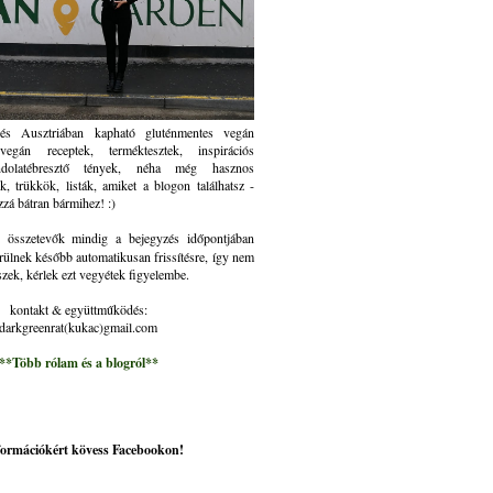
és Ausztriában kapható gluténmentes vegán
gán receptek, terméktesztek, inspirációs
ndolatébresztő tények, néha még hasznos
k, trükkök, listák, amiket a blogon találhatsz -
zzá bátran bármihez! :)
összetevők mindig a bejegyzés időpontjában
rülnek később automatikusan frissítésre, így nem
szek, kérlek ezt vegyétek figyelembe.
kontakt & együttműködés:
darkgreenrat(kukac)gmail.com
**Több rólam és a blogról**
nformációkért kövess Facebookon!