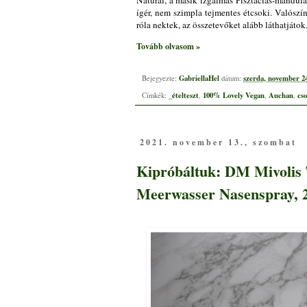
Natural, a másik izgalmas Pisztáciás-mandul
ígér, nem szimpla tejmentes étcsoki. Valószí
róla nektek, az összetevőket alább láthatjátok
Tovább olvasom »
GabriellaHel
szerda, november 24
Bejegyezte:
dátum:
_ételteszt
100% Lovely Vegan
Auchan
cs
Címkék:
,
,
,
2021. november 13., szombat
Kipróbáltuk: DM Mivolis 
Meerwasser Nasenspray, 2