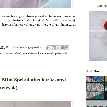
Lidl Ve
uténmentes vegán almás pitéről
káposztás kockáról
és
it nagy bánatomra már kivonták). Most Gábor erre az új,
 Nagyon kíváncsi voltam, vajon lesz-e olyan finom ez is,
05, 2021
Nincsenek megjegyzések:
ee!
édes tésztafélék
gluténmentes késztermékek
péktermék
,
,
,
Üdvözöllek!
Mini Spekulatius karácsonyi
zetevők)