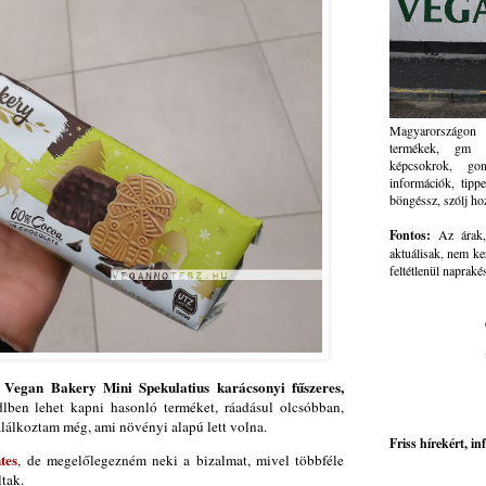
Magyarországon 
termékek, gm ve
képcsokrok, go
információk, tippe
böngéssz, szólj ho
Fontos:
Az árak, 
aktuálisak, nem ke
feltétlenül napraké
Vegan Bakery Mini Spekulatius karácsonyi fűszeres,
lben lehet kapni hasonló terméket, ráadásul olcsóbban,
találkoztam még, ami növényi alapú lett volna.
Friss hírekért, i
tes
, de megelőlegezném neki a bizalmat, mivel többféle
ltak.