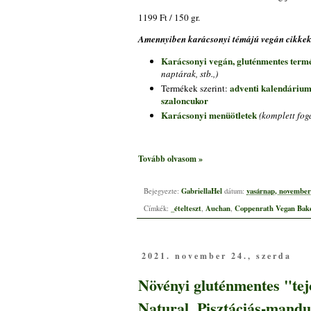
1199 Ft / 150 gr.
Amennyiben karácsonyi témájú vegán cikkeke
Karácsonyi vegán, gluténmentes term
naptárak, stb.,)
adventi kalendáriu
Termékek szerint:
szaloncukor
Karácsonyi menüötletek
(komplett fogá
Tovább olvasom »
GabriellaHel
vasárnap, november 
Bejegyezte:
dátum:
_ételteszt
Auchan
Coppenrath Vegan Bak
Címkék:
,
,
2021. november 24., szerda
Növényi gluténmentes "te
Natural, Pisztáciás-mandu