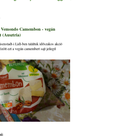
s
: Vemondo Camembon - vegán
 (Ausztria)
senstadt-i Lidl-ben találtuk időszakos akció
özött ezt a vegán camembert sajt jellegű
i: