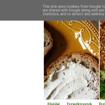
This site uses cookies from Google to 
are shared with Google along with per
statistics, and to detect and address
Főoldal
Terméktesztek
Éte