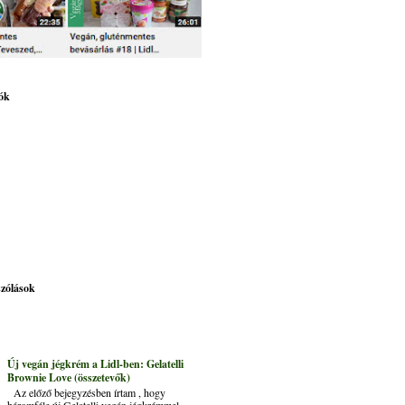
ók
szólások
Új vegán jégkrém a Lidl-ben: Gelatelli
Brownie Love (összetevők)
Az előző bejegyzésben írtam , hogy
háromféle új Gelatelli vegán jégkrémmel