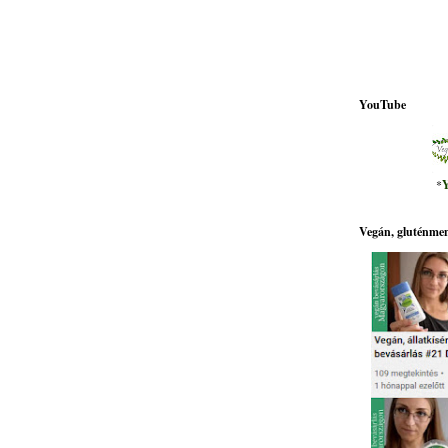
YouTube
*
Y
Vegán, gluténmen