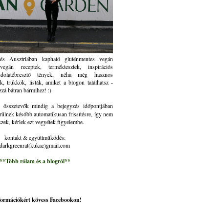
és Ausztriában kapható gluténmentes vegán
gán receptek, terméktesztek, inspirációs
ndolatébresztő tények, néha még hasznos
k, trükkök, listák, amiket a blogon találhatsz -
zzá bátran bármihez! :)
összetevők mindig a bejegyzés időpontjában
rülnek később automatikusan frissítésre, így nem
szek, kérlek ezt vegyétek figyelembe.
kontakt & együttműködés:
darkgreenrat(kukac)gmail.com
**Több rólam és a blogról**
nformációkért kövess Facebookon!