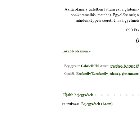
Az Ecofamily üzletben láttam ezt a gluténme
sós-karamellás, matcha). Egyelőre még ne
mindenképpen szeretném a figyelmetek
1090 Ft /
Ö
Tovább olvasom »
GabriellaHel
szombat, február 07
Bejegyezte:
dátum:
Ecofamily/Eurofamily
édesség
gluténment
Címkék:
,
,
Újabb bejegyzések
Feliratkozás:
Bejegyzések (Atom)