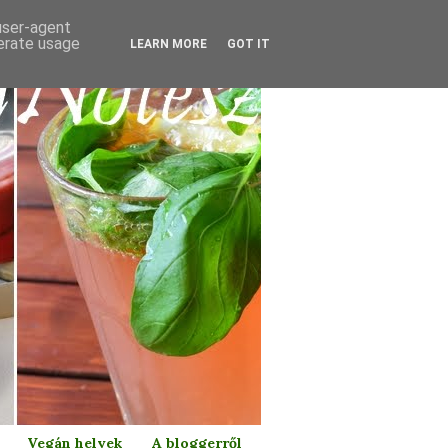
 user-agent
nerate usage
LEARN MORE
GOT IT
Vegán helyek
A bloggerről