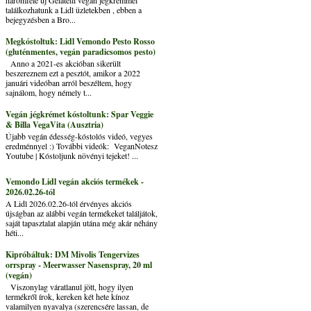
találkozhatunk a Lidl üzletekben , ebben a
bejegyzésben a Bro...
Megkóstoltuk: Lidl Vemondo Pesto Rosso
(gluténmentes, vegán paradicsomos pesto)
Anno a 2021-es akcióban sikerült
beszereznem ezt a pesztót, amikor a 2022
januári videóban arról beszéltem, hogy
sajnálom, hogy némely t...
Vegán jégkrémet kóstoltunk: Spar Veggie
& Billa VegaVita (Ausztria)
Újabb vegán édesség-kóstolós videó, vegyes
eredménnyel :) További videók: VeganNotesz
Youtube | Kóstoljunk növényi tejeket! ...
Vemondo Lidl vegán akciós termékek -
2026.02.26-tól
A Lidl 2026.02.26-tól érvényes akciós
újságban az alábbi vegán termékeket találjátok,
saját tapasztalat alapján utána még akár néhány
héti...
Kipróbáltuk: DM Mivolis Tengervizes
orrspray - Meerwasser Nasenspray, 20 ml
(vegán)
Viszonylag váratlanul jött, hogy ilyen
termékről írok, kereken két hete kínoz
valamilyen nyavalya (szerencsére lassan, de