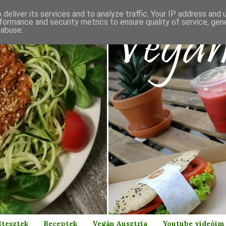
deliver its services and to analyze traffic. Your IP address and
formance and security metrics to ensure quality of service, ge
 abuse.
ltesztek
Receptek
Vegán Ausztria
Youtube videóim