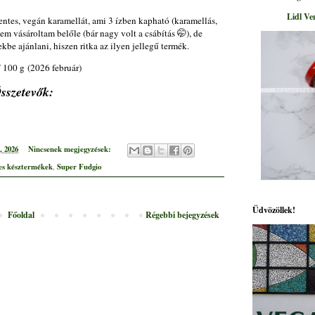
Lidl Ve
ntes, vegán karamellát, ami 3 ízben kapható (karamellás,
m vásároltam belőle (bár nagy volt a csábítás 🤭), de
be ajánlani, hiszen ritka az ilyen jellegű termék.
 100 g (2026 február)
sszetevők:
, 2026
Nincsenek megjegyzések:
es késztermékek
Super Fudgio
,
Üdvözöllek!
Főoldal
Régebbi bejegyzések