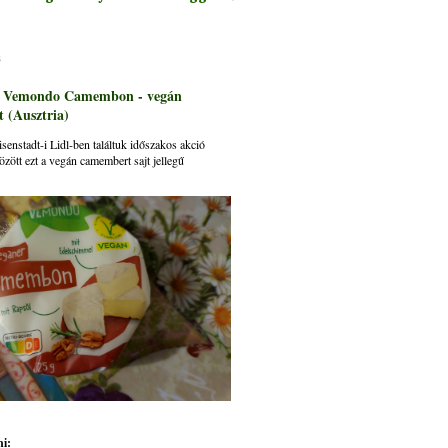
s
: Vemondo Camembon - vegán
 (Ausztria)
senstadt-i Lidl-ben találtuk időszakos akció
özött ezt a vegán camembert sajt jellegű
i: