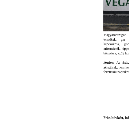
Magyarországon 
termékek, gm ve
képcsokrok, go
információk, tippe
böngéssz, szólj ho
Fontos:
Az árak, 
aktuálisak, nem ke
feltétlenül napraké
Friss hírekért, i