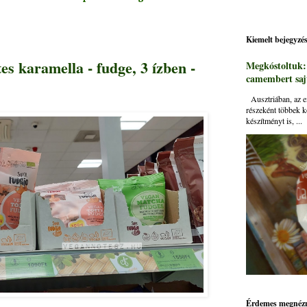
Kiemelt bejegyzé
s karamella - fudge, 3 ízben -
Megkóstoltuk
camembert sajt
Ausztriában, az ei
részeként többek k
készítményt is, ...
Érdemes megnézn