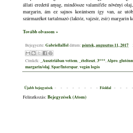
állati eredetű anyag, mindössze valamiféle növényi olaj
margarin, ám ez sajnos korántsem így van, az utób
származékot tartalmazó (laktóz, vajzsír, zsír) margarin k
Tovább olvasom »
GabriellaHel
péntek, augusztus 11, 2017
Bejegyezte:
dátum:
_Ausztriában vettem
_ételteszt
3***
Alpro
gluténm
Címkék:
,
,
,
,
margarin/olaj
Spar/Interspar
vegán logós
,
,
Újabb bejegyzések
Főoldal
Bejegyzések (Atom)
Feliratkozás: