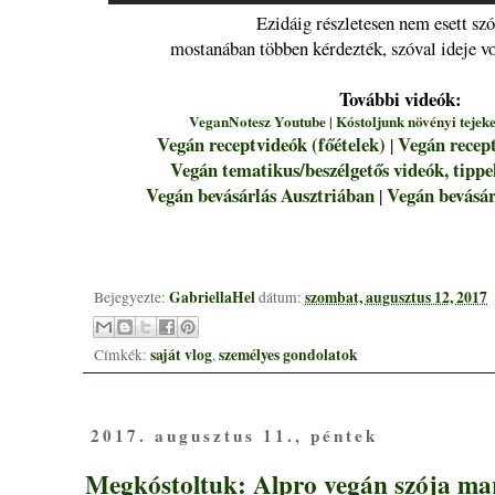
Ezidáig részletesen nem esett szó
mostanában többen kérdezték, szóval ideje vol
További videók:
VeganNotesz Youtube
Kóstoljunk növényi tejeke
|
Vegán receptvideók (főételek)
Vegán recept
|
Vegán tematikus/beszélgetős videók, tippe
Vegán bevásárlás Ausztriában
Vegán bevásá
|
GabriellaHel
szombat, augusztus 12, 2017
Bejegyezte:
dátum:
saját vlog
személyes gondolatok
Címkék:
,
2017. augusztus 11., péntek
Megkóstoltuk: Alpro vegán szója ma