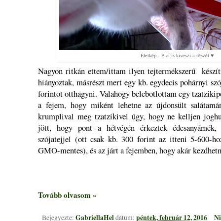
Életkép - Pici is kiveszi a részét ♥
Nagyon ritkán ettem/ittam ilyen tejtermékszerű készí
hiányoztak, másrészt mert egy kb. egydecis pohárnyi szó
forintot otthagyni. Valahogy belebotlottam egy tzatzikip
a fejem, hogy miként lehetne az újdonsült salátamá
krumplival meg tzatzikivel úgy, hogy ne kelljen joghu
jött, hogy pont a hétvégén érkeztek édesanyámék, A
szójatejjel (ott csak kb. 300 forint az itteni 5-600-ho
GMO-mentes), és az járt a fejemben, hogy akár kezdhetné
Tovább olvasom »
GabriellaHel
péntek, február 12, 2016
Ni
Bejegyezte:
dátum: