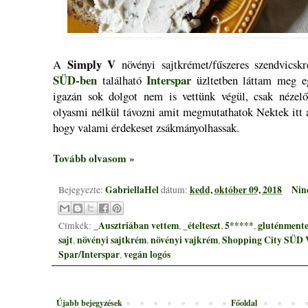
Simply V
A
növényi sajtkrémet/fűszeres szendvics
SÜD-ben
Interspar
található
üzltetben láttam meg e
igazán sok dolgot nem is vettünk végül, csak nézel
olyasmi nélkül távozni amit megmutathatok Nektek itt 
hogy valami érdekeset zsákmányolhassak.
Tovább olvasom »
GabriellaHel
kedd, október 09, 2018
Nin
Bejegyezte:
dátum:
_Ausztriában vettem
_ételteszt
5*****
gluténmente
Címkék:
,
,
,
sajt
növényi sajtkrém
növényi vajkrém
Shopping City SÜD 
,
,
,
Spar/Interspar
vegán logós
,
Újabb bejegyzések
Főoldal