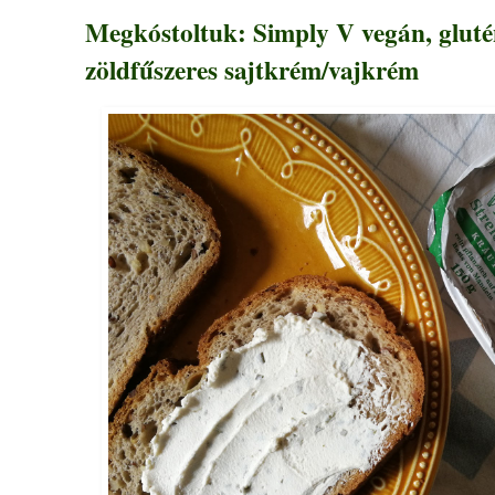
Megkóstoltuk: Simply V vegán, glut
zöldfűszeres sajtkrém/vajkrém