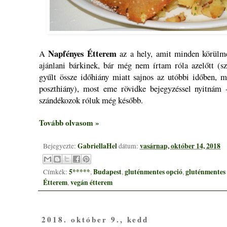
Napfényes Étterem
A
az a hely, amit minden körülmé
ajánlani bárkinek, bár még nem írtam róla azelőtt (sz
gyűlt össze időhiány miatt sajnos az utóbbi időben, m
poszthiány), most eme rövidke bejegyzéssel nyitnám 
szándékozok róluk még később.
Tovább olvasom »
GabriellaHel
vasárnap, október 14, 2018
Bejegyezte:
dátum:
5*****
Budapest
gluténmentes opció
gluténmentes
Címkék:
,
,
,
Étterem
vegán étterem
,
2018. október 9., kedd