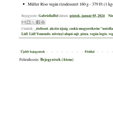
Müller Riso vegán rizsdesszert 160 g - 379 Ft (1 kg
GabriellaHel
péntek, január 05, 2024
Ni
Bejegyezte:
dátum:
_ételteszt
akciós újság
csokis mogyorókrém "nutell
Címkék:
,
,
Lidl
Lidl Vemondo
növényi alapú sajt
pizza
vegán logós
veg
,
,
,
,
,
Újabb bejegyzések
Főoldal
Bejegyzések (Atom)
Feliratkozás: