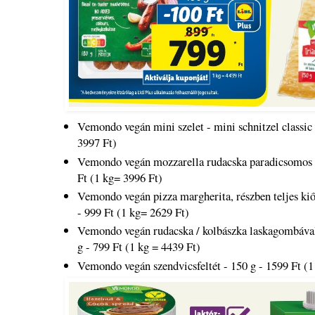
Vemondo vegán mini szelet - mini schnitzel classic 
3997 Ft)
Vemondo vegán mozzarella rudacska paradicsomos m
Ft (1 kg= 3996 Ft)
Vemondo vegán pizza margherita, részben teljes kiőr
- 999 Ft (1 kg= 2629 Ft)
Vemondo vegán rudacska / kolbászka laskagombával 
g - 799 Ft (1 kg = 4439 Ft)
Vemondo vegán szendvicsfeltét - 150 g - 1599 Ft (