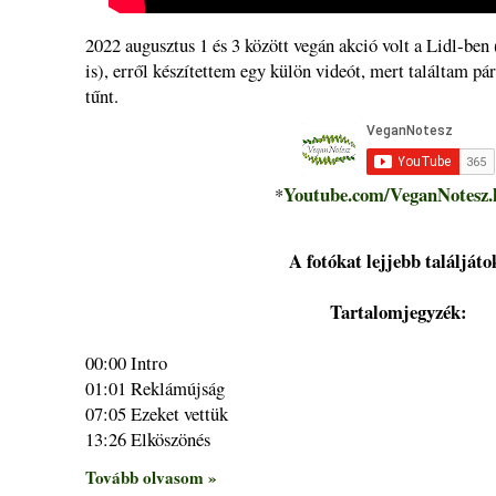
2022 augusztus 1 és 3 között vegán akció volt a Lidl-ben
is), erről készítettem egy külön videót, mert találtam pá
tűnt.
Youtube.com/VeganNotesz.
*
A fotókat lejjebb találjáto
Tartalomjegyzék:
00:00 Intro
01:01 Reklámújság
07:05 Ezeket vettük
13:26 Elköszönés
Tovább olvasom »