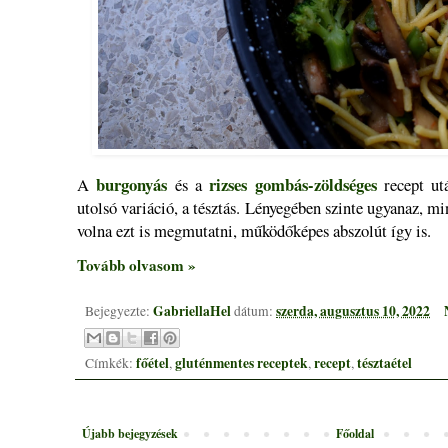
burgonyás
rizses gombás-zöldséges
A
és a
recept ut
utolsó variáció, a tésztás. Lényegében szinte ugyanaz, mi
volna ezt is megmutatni, működőképes abszolút így is.
Tovább olvasom »
GabriellaHel
szerda, augusztus 10, 2022
Bejegyezte:
dátum:
főétel
gluténmentes receptek
recept
tésztaétel
Címkék:
,
,
,
Újabb bejegyzések
Főoldal