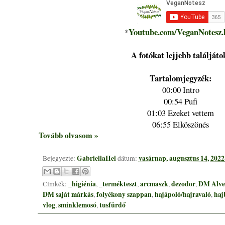
Youtube.com/VeganNotesz.
*
A fotókat lejjebb találjáto
Tartalomjegyzék:
00:00 Intro
00:54 Pufi
01:03 Ezeket vettem
06:55 Elköszönés
Tovább olvasom »
GabriellaHel
vasárnap, augusztus 14, 2022
Bejegyezte:
dátum:
_higiénia
_termékteszt
arcmaszk
dezodor
DM Alve
Címkék:
,
,
,
,
DM saját márkás
folyékony szappan
hajápoló/hajravaló
haj
,
,
,
vlog
sminklemosó
tusfürdő
,
,