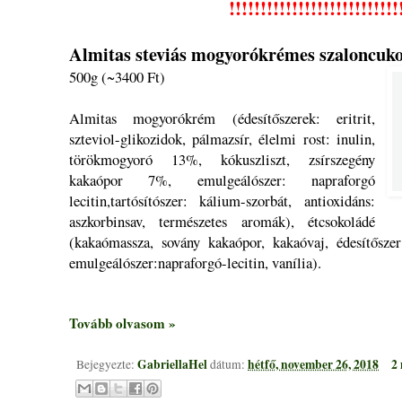
!!!!!
!!!!!
!!!!!
!!!!!
!!!!!
!!
Almitas steviás mogyorókrémes szaloncuk
500g (~3400 Ft)
Almitas mogyorókrém (édesítőszerek: eritrit,
szteviol-glikozidok, pálmazsír, élelmi rost: inulin,
törökmogyoró 13%, kókuszliszt, zsírszegény
kakaópor 7%, emulgeálószer: napraforgó
lecitin,tartósítószer: kálium-szorbát, antioxidáns:
aszkorbinsav, természetes aromák), étcsokoládé
(kakaómassza, sovány kakaópor, kakaóvaj, édesítőszer: 
emulgeálószer:napraforgó-lecitin, vanília).
Tovább olvasom »
GabriellaHel
hétfő, november 26, 2018
2
Bejegyezte:
dátum: