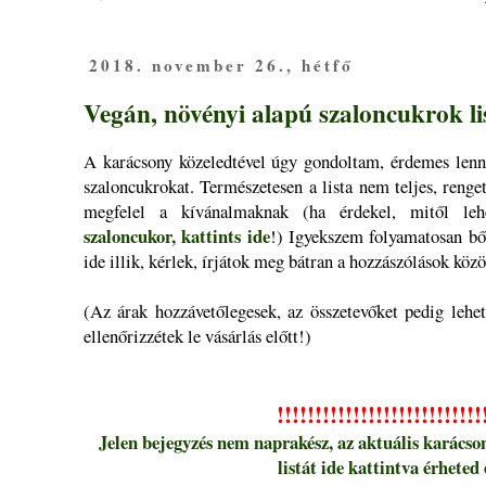
2018. november 26., hétfő
Vegán, növényi alapú szaloncukrok li
A karácsony közeledtével úgy gondoltam, érdemes lenne
szaloncukrokat. Természetesen a lista nem teljes, reng
megfelel a kívánalmaknak (ha érdekel, mitől le
szaloncukor, kattints ide
!) Igyekszem folyamatosan bőv
ide illik, kérlek, írjátok meg bátran a hozzászólások közöt
(Az árak hozzávetőlegesek, az összetevőket pedig lehe
ellenőrizzétek le vásárlás előtt!)
!!!!!
!!!!!
!!!!!
!!!!!
!!!!!
!!
Jelen bejegyzés nem naprakész, az aktuális karács
listát ide kattintva érheted 