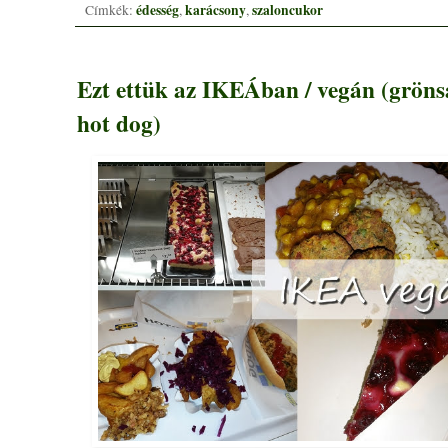
édesség
karácsony
szaloncukor
Címkék:
,
,
Ezt ettük az IKEÁban / vegán (gröns
hot dog)