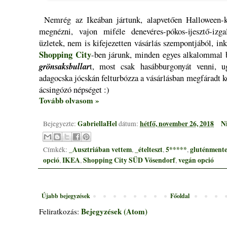
Nemrég az Ikeában jártunk, alapvetően Halloween-kö
megnézni, vajon miféle denevéres-pókos-ijesztő-iz
üzletek, nem is kifejezetten vásárlás szempontjából, in
Shopping City
-ben járunk, minden egyes alkalommal 
grönsaksbullar
t, most csak hasábburgonyát venni, ug
adagocska jócskán felturbózza a vásárlásban megfáradt 
ácsingózó népséget :)
Tovább olvasom »
GabriellaHel
hétfő, november 26, 2018
N
Bejegyezte:
dátum:
_Ausztriában vettem
_ételteszt
5*****
gluténmente
Címkék:
,
,
,
opció
IKEA
Shopping City SÜD Vösendorf
vegán opció
,
,
,
Újabb bejegyzések
Főoldal
Bejegyzések (Atom)
Feliratkozás: