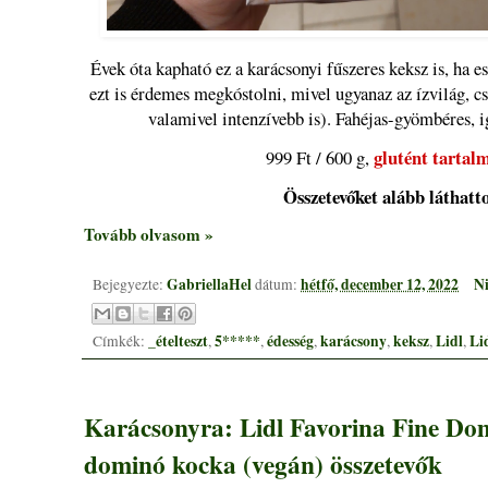
Évek óta kapható ez a karácsonyi fűszeres keksz is, ha e
ezt is érdemes megkóstolni, mivel ugyanaz az ízvilág, c
valamivel intenzívebb is). Fahéjas-gyömbéres, ig
glutént tartal
999 Ft / 600 g,
Összetevőket alább láthatt
Tovább olvasom »
GabriellaHel
hétfő, december 12, 2022
Ni
Bejegyezte:
dátum:
_ételteszt
5*****
édesség
karácsony
keksz
Lidl
Li
Címkék:
,
,
,
,
,
,
Karácsonyra: Lidl Favorina Fine Do
dominó kocka (vegán) összetevők