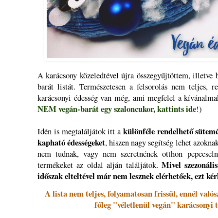
A karácsony közeledtével újra összegyűjtöttem, illetve 
barát listát. Természetesen a felsorolás nem teljes, 
karácsonyi édesség van még, ami megfelel a kívánalmak
NEM vegán-barát egy szaloncukor, kattints ide
!)
különféle rendelhető sütemé
Idén is megtaláljátok itt a
kapható édességeket
, hiszen nagy segítség lehet azoknak
nem tudnak, vagy nem szeretnének otthon pepecselni,
Mivel szezonális
termékeket az oldal alján találjátok.
időszak elteltével már nem lesznek elérhetőek, ezt ké
A lista nem teljes, folyamatosan frissül, ennél való
főleg "véletlenül vegán" karácsonyi