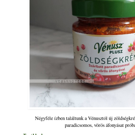
Négyféle ízben találtunk a Vénusztól új zöldségkrém
paradicsomos, vörös áfonyásat prób