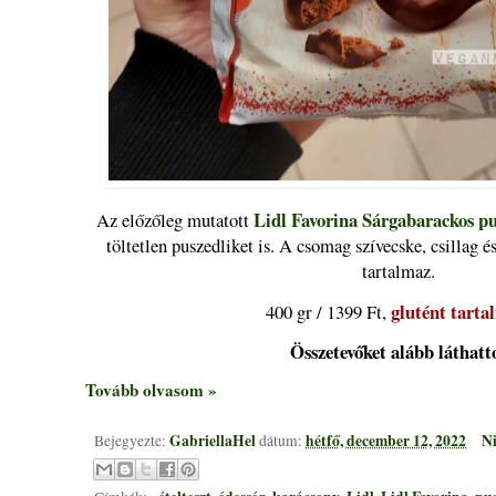
Lidl Favorina Sárgabarackos pu
Az előzőleg mutatott
töltetlen puszedliket is. A csomag szívecske, csillag 
tartalmaz.
glutént tarta
400 gr / 1399 Ft,
Összetevőket alább láthatt
Tovább olvasom »
GabriellaHel
hétfő, december 12, 2022
Ni
Bejegyezte:
dátum: