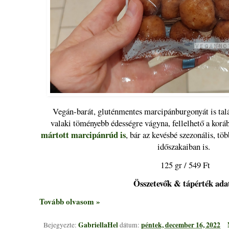
Vegán-barát, gluténmentes marcipánburgonyát is talá
valaki töményebb édességre vágyna, fellelhető a kor
mártott marcipánrúd is
, bár az kevésbé szezonális, tö
időszakaiban is.
125 gr / 549 Ft
Összetevők & tápérték ada
Tovább olvasom »
GabriellaHel
péntek, december 16, 2022
Bejegyezte:
dátum: