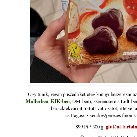
Úgy tűnik, vegán puszedliket elég könnyi beszerezni az
Müllerben
KIK-ben
,
, DM-ben), szerencsére a Lidl-ben
baracklekvárral töltött változatot, illetve t
csillagos/szívecskés/pereces finomsá
glutént tartal
899 Ft / 300 g,