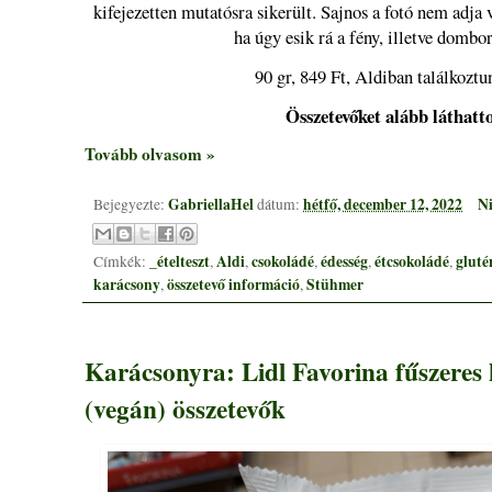
kifejezetten mutatósra sikerült. Sajnos a fotó nem adja 
ha úgy esik rá a fény, illetve dombo
90 gr, 849 Ft, Aldiban találkoztu
Összetevőket alább láthatt
Tovább olvasom »
GabriellaHel
hétfő, december 12, 2022
Ni
Bejegyezte:
dátum:
_ételteszt
Aldi
csokoládé
édesség
étcsokoládé
gluté
Címkék:
,
,
,
,
,
karácsony
összetevő információ
Stühmer
,
,
Karácsonyra: Lidl Favorina fűszeres
(vegán) összetevők