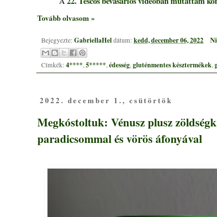
22. Tescos bevásárlós videóban mutattam k
A
Tovább olvasom »
GabriellaHel
kedd, december 06, 2022
Ni
Bejegyezte:
dátum:
4****
5*****
édesség
gluténmentes késztermékek
Címkék:
,
,
,
,
2022. december 1., csütörtök
Megkóstoltuk: Vénusz plusz zöldségk
paradicsommal és vörös áfonyával