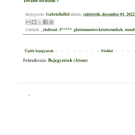
Tovább olvasom »
GabriellaHel
csütörtök, december 01, 2022
Bejegyezte:
dátum:
_ételteszt
5*****
gluténmentes késztermékek
szend
Címkék:
,
,
,
Újabb bejegyzések
Főoldal
Bejegyzések (Atom)
Feliratkozás:
-