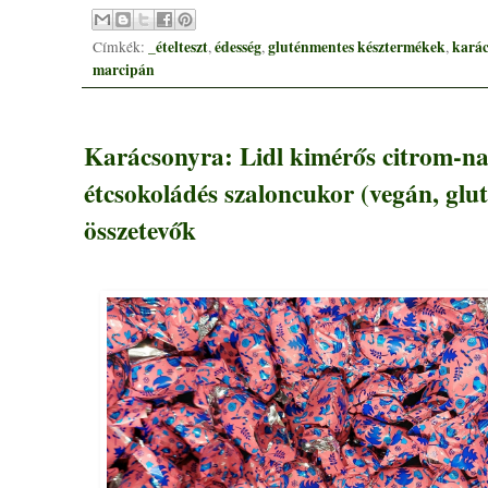
_ételteszt
édesség
gluténmentes késztermékek
kará
Címkék:
,
,
,
marcipán
Karácsonyra: Lidl kimérős citrom-na
étcsokoládés szaloncukor (vegán, glu
összetevők