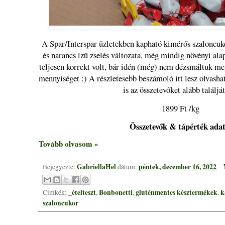
A Spar/Interspar üzletekben kapható kimérős szaloncuko
és narancs ízű zselés változata, még mindig növényi alap
teljesen korrekt volt, bár idén (még) nem dézsmáltuk meg 
mennyiséget :) A részletesebb beszámoló itt lesz olvasha
is az összetevőket alább találj
1899 Ft /kg
Összetevők & tápérték ada
Tovább olvasom »
GabriellaHel
péntek, december 16, 2022
Bejegyezte:
dátum:
_ételteszt
Bonbonetti
gluténmentes késztermékek
k
Címkék:
,
,
,
szaloncukor