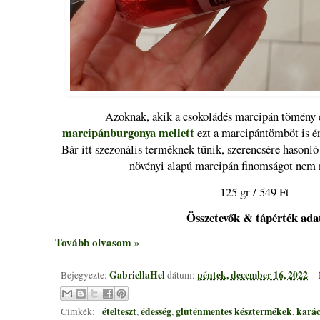
Azoknak, akik a csokoládés marcipán tömény é
marcipánburgonya mellett
ezt a marcipántömböt is ér
Bár itt szezonális terméknek tűnik, szerencsére hasonló
növényi alapú marcipán finomságot nem 
125 gr / 549 Ft
Összetevők & tápérték ada
Tovább olvasom »
GabriellaHel
péntek, december 16, 2022
Bejegyezte:
dátum:
_ételteszt
édesség
gluténmentes késztermékek
kará
Címkék:
,
,
,