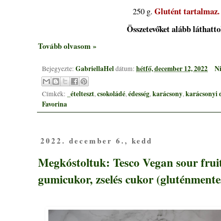
Glutént tartalmaz
250 g.
Összetevőket alább láthatt
Tovább olvasom »
GabriellaHel
hétfő, december 12, 2022
Ni
Bejegyezte:
dátum:
_ételteszt
csokoládé
édesség
karácsony
karácsonyi
Címkék:
,
,
,
,
Favorina
2022. december 6., kedd
Megkóstoltuk: Tesco Vegan sour frui
gumicukor, zselés cukor (gluténmente