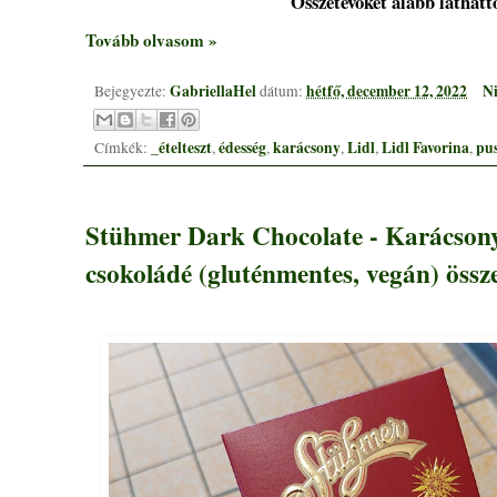
Összetevőket alább láthatt
Tovább olvasom »
GabriellaHel
hétfő, december 12, 2022
Ni
Bejegyezte:
dátum:
_ételteszt
édesség
karácsony
Lidl
Lidl Favorina
pus
Címkék:
,
,
,
,
,
Stühmer Dark Chocolate - Karácsonyi
csokoládé (gluténmentes, vegán) össz