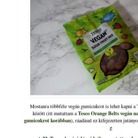
Mostanra többféle vegán gumicukrot is lehet kapni a 
Tesco Orange Belts vegán na
között (itt mutattam a
gumicukrot korábban
), ráadásul ez kifejezetten jutány
g