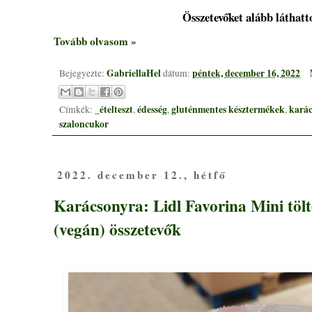
Összetevőket alább láthatt
Tovább olvasom »
GabriellaHel
péntek, december 16, 2022
Bejegyezte:
dátum:
_ételteszt
édesség
gluténmentes késztermékek
kará
Címkék:
,
,
,
szaloncukor
2022. december 12., hétfő
Karácsonyra: Lidl Favorina Mini tölt
(vegán) összetevők