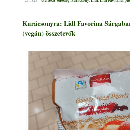
_ételteszt
édesség
karácsony
Lidl
Lidl Favorina
pus
Címkék:
,
,
,
,
,
Karácsonyra: Lidl Favorina Sárgabar
(vegán) összetevők