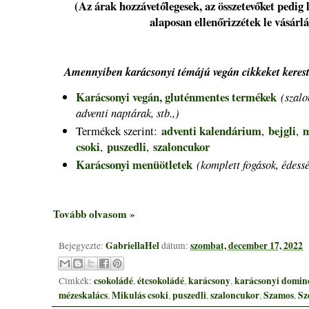
(Az árak hozzávetőlegesek, az összetevőket pedig 
alaposan ellenőrizzétek le vásárlá
Amennyiben karácsonyi témájú vegán cikkeket kerest
Karácsonyi vegán, gluténmentes termékek
(szalo
adventi naptárak, stb.,)
adventi kalendárium
bejgli
m
Termékek szerint:
,
,
csoki
puszedli
szaloncukor
,
,
Karácsonyi menüötletek
(komplett fogások, édessé
Tovább olvasom »
GabriellaHel
szombat, december 17, 2022
Bejegyezte:
dátum:
csokoládé
étcsokoládé
karácsony
karácsonyi domin
Címkék:
,
,
,
mézeskalács
Mikulás csoki
puszedli
szaloncukor
Szamos
Sz
,
,
,
,
,