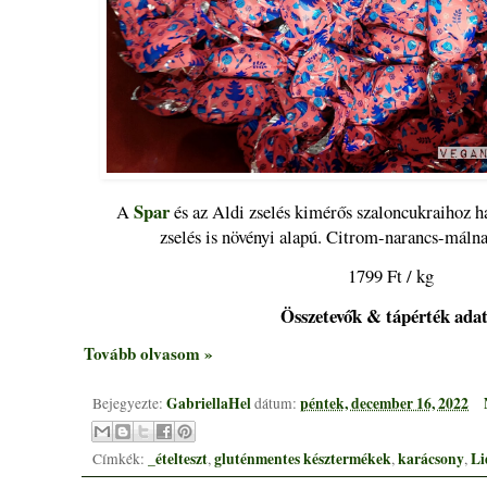
Spar
A
és az Aldi zselés kimérős szaloncukraihoz 
zselés is növényi alapú. Citrom-narancs-málna
1799 Ft / kg
Összetevők & tápérték ada
Tovább olvasom »
GabriellaHel
péntek, december 16, 2022
Bejegyezte:
dátum:
_ételteszt
gluténmentes késztermékek
karácsony
Li
Címkék:
,
,
,