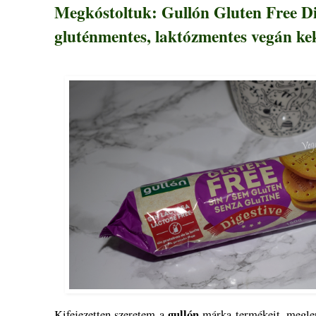
Megkóstoltuk: Gullón Gluten Free Di
gluténmentes, laktózmentes vegán ke
gullón
Kifejezetten szeretem a
márka termékeit, meglep