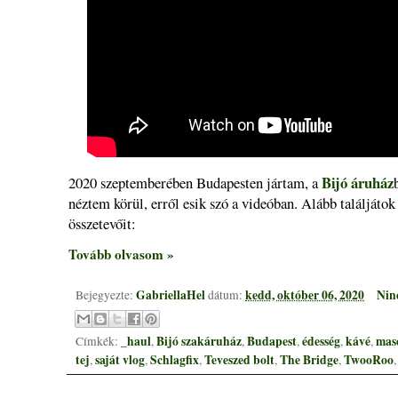
Bijó áruház
2020 szeptemberében Budapesten jártam, a
néztem körül, erről esik szó a videóban. Alább találjátok
összetevőit:
Tovább olvasom »
GabriellaHel
kedd, október 06, 2020
Nin
Bejegyezte:
dátum:
_haul
Bijó szakáruház
Budapest
édesség
kávé
mas
Címkék:
,
,
,
,
,
tej
saját vlog
Schlagfix
Teveszed bolt
The Bridge
TwooRoo
,
,
,
,
,