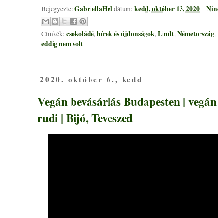
GabriellaHel
kedd, október 13, 2020
Nin
Bejegyezte:
dátum:
csokoládé
hírek és újdonságok
Lindt
Németország
Címkék:
,
,
,
,
eddig nem volt
2020. október 6., kedd
Vegán bevásárlás Budapesten | vegán
rudi | Bijó, Teveszed