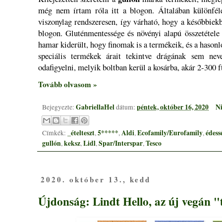
még nem írtam róla itt a blogon. Általában különfél
viszonylag rendszeresen, így várható, hogy a későbbiekbe
blogon. Gluténmentessége és növényi alapú összetétele 
hamar kiderült, hogy finomak is a termékeik, és a hason
speciális termékek árait tekintve drágának sem ne
odafigyelni, melyik boltban kerül a kosárba, akár 2-300 ft
Tovább olvasom »
GabriellaHel
péntek, október 16, 2020
Ni
Bejegyezte:
dátum:
_ételteszt
5*****
Aldi
Ecofamily/Eurofamily
édess
Címkék:
,
,
,
,
gullón
keksz
Lidl
Spar/Interspar
Tesco
,
,
,
,
2020. október 13., kedd
Újdonság: Lindt Hello, az új vegán "