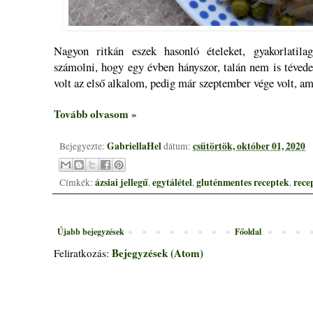
Nagyon ritkán eszek hasonló ételeket, gyakorlat
számolni, hogy egy évben hányszor, talán nem is téved
volt az első alkalom, pedig már szeptember vége volt, ami
Tovább olvasom »
GabriellaHel
csütörtök, október 01, 2020
Bejegyezte:
dátum:
ázsiai jellegű
egytálétel
gluténmentes receptek
rece
Címkék:
,
,
,
Újabb bejegyzések
Főoldal
Bejegyzések (Atom)
Feliratkozás: