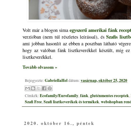
egyszerű amerikai fánk recep
Volt már a blogon sima
Szafis liszt
verzióban (nem túl részletes leírással), és
ami jobban hasonlít az ebben a posztban látható véger
hogy az valóban fánk lisztkeverékkel készült, míg ez
lisztkeverékkel.
Tovább olvasom »
GabriellaHel
vasárnap, október 25, 2020
Bejegyezte:
dátum:
Ecofamily/Eurofamily
fánk
gluténmentes receptek
Címkék:
,
,
,
Szafi Free
Szafi lisztkeverékek és termékek
webshopban rend
,
,
2020. október 16., péntek