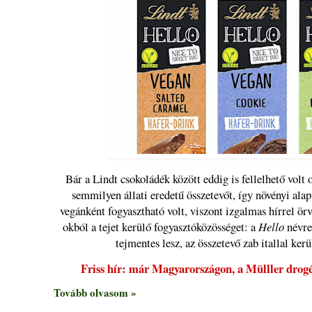
Bár a Lindt csokoládék között eddig is fellelhető volt
semmilyen állati eredetű összetevőt, így növényi alap
vegánként fogyasztható volt, viszont izgalmas hírrel ö
okból a tejet kerülő fogyasztóközösséget: a
Hello
névre 
tejmentes lesz, az összetevő zab itallal kerü
Friss hír: már Magyarországon, a Mülller drog
Tovább olvasom »