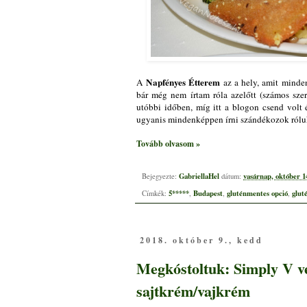
Napfényes Étterem
A
az a hely, amit minde
bár még nem írtam róla azelőtt (számos szer
utóbbi időben, míg itt a blogon csend volt 
ugyanis mindenképpen írni szándékozok rólu
Tovább olvasom »
GabriellaHel
vasárnap, október 1
Bejegyezte:
dátum:
5*****
Budapest
gluténmentes opció
glut
Címkék:
,
,
,
2018. október 9., kedd
Megkóstoltuk: Simply V ve
sajtkrém/vajkrém