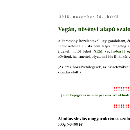
2018. november 26., hétfő
Vegán, növényi alapú szal
A karácsony közeledtével úgy gondoltam, ér
Természetesen a lista nem teljes, rengeteg
NEM vegán-barát egy
érdekel, mitől lehet
bővíteni, ha ismertek olyat, ami ide illik, kér
(Az árak hozzávetőlegesek, az összetevőket 
vásárlás előtt!)
!!!!!
!!!!
Jelen bejegyzés nem naprakész, az aktuális
!!!!!
!!!!
Almitas steviás mogyorókrémes sza
500g (~3400 Ft)