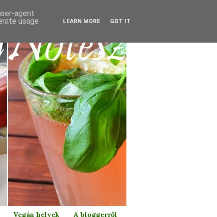
 user-agent
nerate usage
LEARN MORE
GOT IT
Vegán helyek
A bloggerről