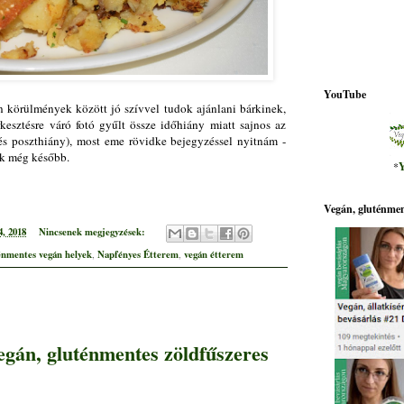
YouTube
n körülmények között jó szívvel tudok ajánlani bárkinek,
kesztésre váró fotó gyűlt össze időhiány miatt sajnos az
és poszthiány), most eme rövidke bejegyzéssel nyitnám -
k még később.
*
Y
Vegán, gluténmen
4, 2018
Nincsenek megjegyzések:
énmentes vegán helyek
Napfényes Étterem
vegán étterem
,
,
gán, gluténmentes zöldfűszeres