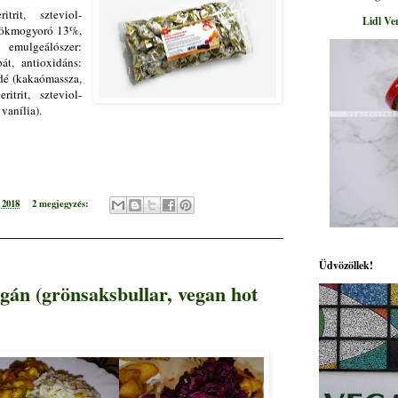
trit, szteviol-
Lidl Ve
törökmogyoró 13%,
 emulgeálószer:
bát, antioxidáns:
ádé (kakaómassza,
itrit, szteviol-
 vanília).
 2018
2 megjegyzés:
Üdvözöllek!
gán (grönsaksbullar, vegan hot