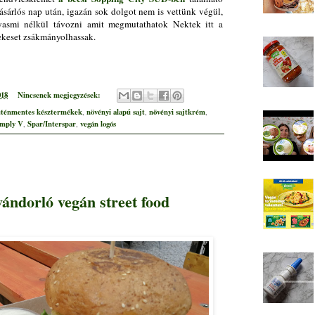
ásárlós nap után, igazán sok dolgot nem is vettünk végül,
yasmi nélkül távozni amit megmutathatok Nektek itt a
ekeset zsákmányolhassak.
018
Nincsenek megjegyzések:
uténmentes késztermékek
növényi alapú sajt
növényi sajtkrém
,
,
,
imply V
Spar/Interspar
vegán logós
,
,
vándorló vegán street food