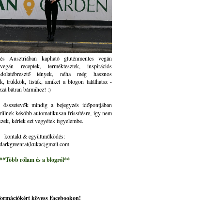
és Ausztriában kapható gluténmentes vegán
gán receptek, terméktesztek, inspirációs
ndolatébresztő tények, néha még hasznos
k, trükkök, listák, amiket a blogon találhatsz -
zzá bátran bármihez! :)
összetevők mindig a bejegyzés időpontjában
rülnek később automatikusan frissítésre, így nem
szek, kérlek ezt vegyétek figyelembe.
kontakt & együttműködés:
darkgreenrat(kukac)gmail.com
**Több rólam és a blogról**
nformációkért kövess Facebookon!