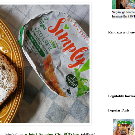
Rendszeres olvas
Legutóbbi hozzá
Popular Posts
a bécsi Sopping City SÜD-ben
szendvicskrémet
található