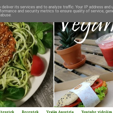
deliver its services and to analyze traffic. Your IP address and
formance and security metrics to ensure quality of service, ge
 abuse.
ltesztek
Receptek
Vegán Ausztria
Youtube videóim