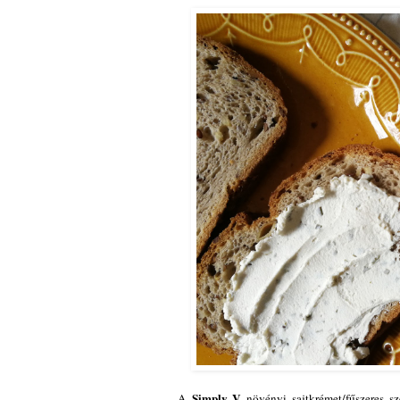
Simply V
A
növényi sajtkrémet/fűszeres 