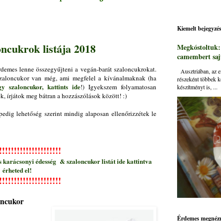
Kiemelt bejegyzé
oncukrok listája 2018
Megkóstoltuk
camembert sajt
demes lenne összegyűjteni a vegán-barát szaloncukrokat.
Ausztriában, az ei
 szaloncukor van még, ami megfelel a kívánalmaknak (ha
részeként többek k
 szaloncukor, kattints ide
!) Igyekszem folyamatosan
készítményt is, ...
lek, írjátok meg bátran a hozzászólások között! :)
pedig lehetőség szerint mindig alaposan ellenőrizzétek le
!
!!!!!
!!!!!
!!!!!
!!!!!
 karácsonyi édesség & szaloncukor listát ide kattintva
érheted el!
!
!!!!!
!!!!!
!!!!!
!!!!!
loncukor
Érdemes megnézn