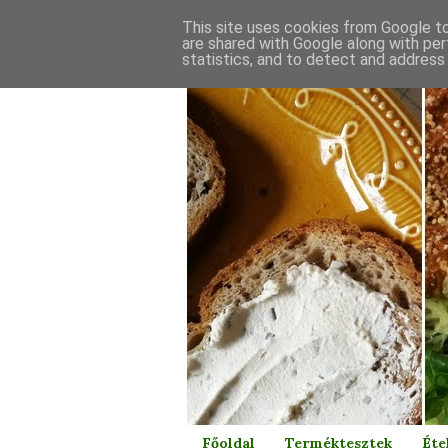
This site uses cookies from Google to 
are shared with Google along with per
statistics, and to detect and address
Főoldal
Terméktesztek
Éte