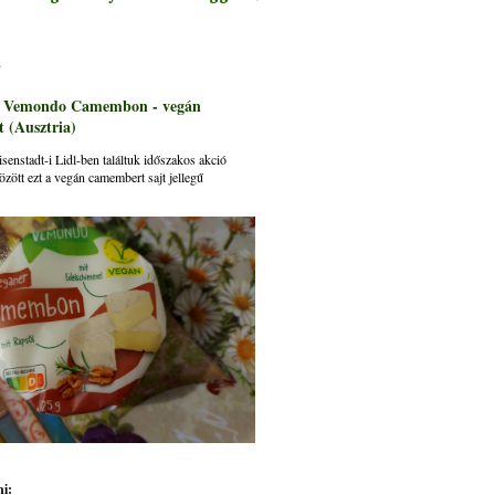
s
: Vemondo Camembon - vegán
 (Ausztria)
senstadt-i Lidl-ben találtuk időszakos akció
özött ezt a vegán camembert sajt jellegű
i: