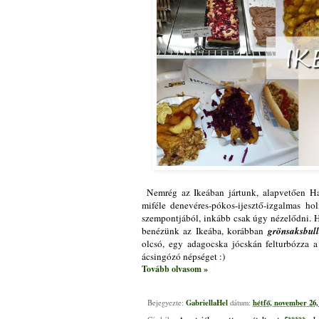
Nemrég az Ikeában jártunk, alapvetően Ha
miféle denevéres-pókos-ijesztő-izgalmas hol
szempontjából, inkább csak úgy nézelődni. 
benézünk az Ikeába, korábban
grönsaksbull
olcsó, egy adagocska jócskán felturbózza 
ácsingózó népséget :)
Tovább olvasom »
GabriellaHel
hétfő, november 26,
Bejegyezte:
dátum: