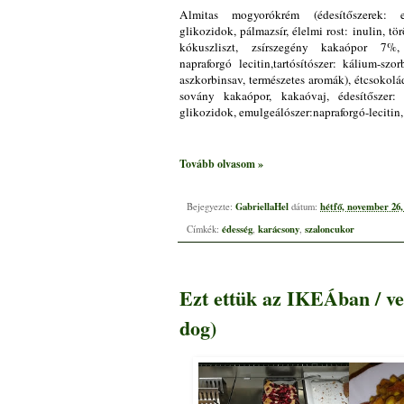
Almitas mogyorókrém (édesítőszerek: eri
glikozidok, pálmazsír, élelmi rost: inulin, 
kókuszliszt, zsírszegény kakaópor 7%,
napraforgó lecitin,tartósítószer: kálium-szor
aszkorbinsav, természetes aromák), étcsokol
sovány kakaópor, kakaóvaj, édesítőszer: er
glikozidok, emulgeálószer:napraforgó-lecitin,
Tovább olvasom »
GabriellaHel
hétfő, november 26,
Bejegyezte:
dátum:
édesség
karácsony
szaloncukor
Címkék:
,
,
Ezt ettük az IKEÁban / ve
dog)