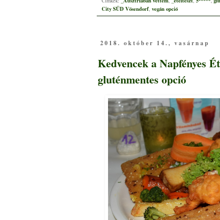
_Ausztriában vettem
_ételteszt
5*****
gl
Címkék:
,
,
,
City SÜD Vösendorf
vegán opció
,
2018. október 14., vasárnap
Kedvencek a Napfényes Ét
gluténmentes opció