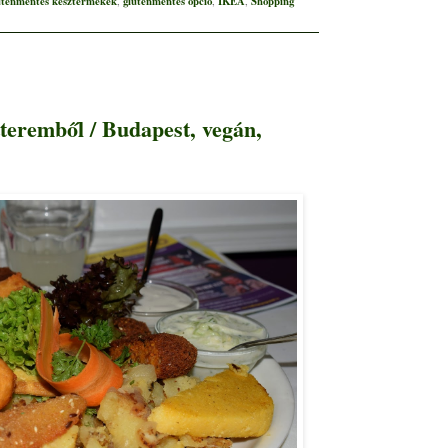
uténmentes késztermékek
gluténmentes opció
IKEA
Shopping
,
,
,
teremből / Budapest, vegán,