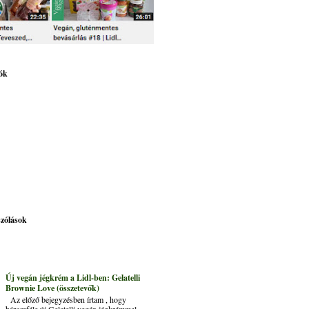
ók
szólások
Új vegán jégkrém a Lidl-ben: Gelatelli
Brownie Love (összetevők)
Az előző bejegyzésben írtam , hogy
háromféle új Gelatelli vegán jégkrémmel