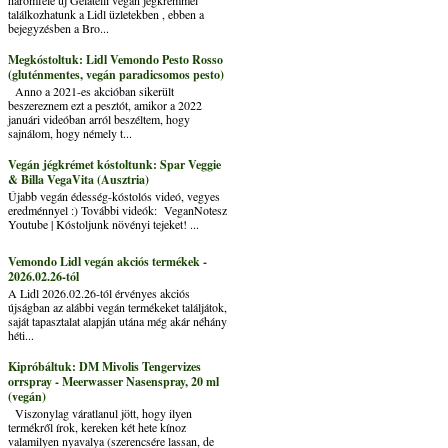
találkozhatunk a Lidl üzletekben , ebben a
bejegyzésben a Bro...
Megkóstoltuk: Lidl Vemondo Pesto Rosso
(gluténmentes, vegán paradicsomos pesto)
Anno a 2021-es akcióban sikerült
beszereznem ezt a pesztót, amikor a 2022
januári videóban arról beszéltem, hogy
sajnálom, hogy némely t...
Vegán jégkrémet kóstoltunk: Spar Veggie
& Billa VegaVita (Ausztria)
Újabb vegán édesség-kóstolós videó, vegyes
eredménnyel :) További videók: VeganNotesz
Youtube | Kóstoljunk növényi tejeket! ...
Vemondo Lidl vegán akciós termékek -
2026.02.26-tól
A Lidl 2026.02.26-tól érvényes akciós
újságban az alábbi vegán termékeket találjátok,
saját tapasztalat alapján utána még akár néhány
héti...
Kipróbáltuk: DM Mivolis Tengervizes
orrspray - Meerwasser Nasenspray, 20 ml
(vegán)
Viszonylag váratlanul jött, hogy ilyen
termékről írok, kereken két hete kínoz
valamilyen nyavalya (szerencsére lassan, de