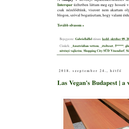
Interspar
üzltetben láttam meg egy hosszú v
csak nézelődtünk, viszont nem akartam ol
blogon, szóval bogarásztam, hogy valami érd
Tovább olvasom »
GabriellaHel
kedd, október 09, 2
Bejegyezte:
dátum:
_Ausztriában vettem
_ételteszt
5*****
gl
Címkék:
,
,
,
növényi vajkrém
Shopping City SÜD Vösendorf
S
,
,
2018. szeptember 24., hétfő
Las Vegan's Budapest | a 