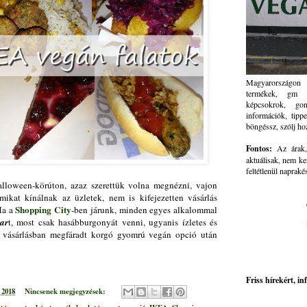
Magyarországon 
termékek, gm ve
képcsokrok, go
információk, tippe
böngéssz, szólj ho
Fontos:
Az árak, 
aktuálisak, nem ke
feltétlenül napraké
lloween-körúton, azaz szerettük volna megnézni, vajon
mikat kínálnak az üzletek, nem is kifejezetten vásárlás
Shopping City
Ha a
-ben járunk, minden egyes alkalommal
ar
t, most csak hasábburgonyát venni, ugyanis ízletes és
a vásárlásban megfáradt korgó gyomrú vegán opció után
Friss hírekért, i
 2018
Nincsenek megjegyzések: