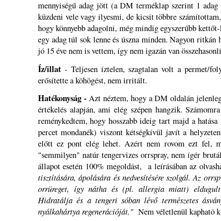
mennyiségű adag jött (a DM terméklap szerint 1 adag 
küzdeni vele vagy ilyesmi, de kicsit többre számítottam,
hogy könnyebb adagolni, még mindig egyszerűbb kettőt-
egy adag túl sok lenne és úszna minden. Nagyon ritkán h
jó 15 éve nem is vettem, így nem igazán van összehasonl
Íz/illat
- Teljesen íztelen, szagtalan volt a permet/fo
erősítette a köhögést, nem irritált.
Hatékonyság -
Azt néztem, hogy a DM oldalán jelenleg 
értékelés alapján, ami elég szépen hangzik. Számomra 
reménykedtem, hogy hosszabb ideig tart majd a hatása 
percet mondanék) viszont kétségkívül javít a helyzeten 
előtt ez pont elég lehet. Azért nem rovom ezt fel, 
"semmilyen" natúr tengervizes orrspray, nem ígér brutál
állapot esetén 100% megoldást, a leírásában az olvas
tisztítására, ápolására és nedvesítésére szolgál. Az orrs
orrüreget, így nátha és (pl. allergia miatt) eldugult
Hidratálja és a tengeri sóban lévő természetes ásván
nyálkahártya regenerációját."
Nem véletlenül kapható kü