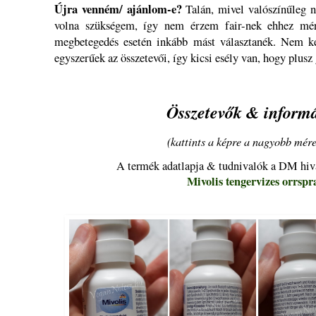
Újra venném/ ajánlom-e?
Talán, mivel valószínűleg 
volna szükségem, így nem érzem fair-nek ehhez mér
megbetegedés esetén inkább mást választanék. Nem ke
egyszerűek az összetevői, így kicsi esély van, hogy plus
Összetevők & informá
(kattints a képre a nagyobb mére
A termék adatlapja & tudnivalók a DM hiv
Mivolis tengervizes orrspr