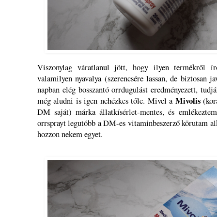
Viszonylag váratlanul jött, hogy ilyen termékről í
valamilyen nyavalya (szerencsére lassan, de biztosan ja
napban elég bosszantó orrdugulást eredményezett, tudj
Mivolis
még aludni is igen nehézkes tőle. Mivel a
(kor
DM saját) márka állatkísérlet-mentes, és emlékeztem
orrsprayt legutóbb a DM-es vitaminbeszerző körutam a
hozzon nekem egyet.