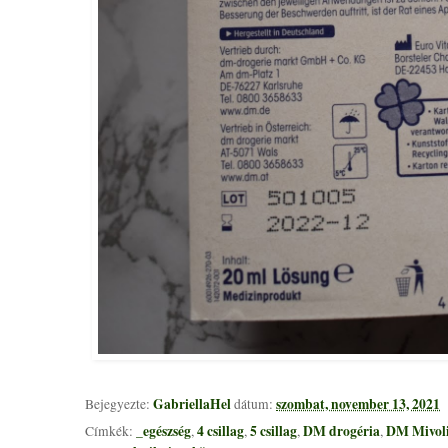
GabriellaHel
szombat, november 13, 2021
Bejegyezte:
dátum:
_egészség
4 csillag
5 csillag
DM drogéria
DM Mivol
Címkék:
,
,
,
,