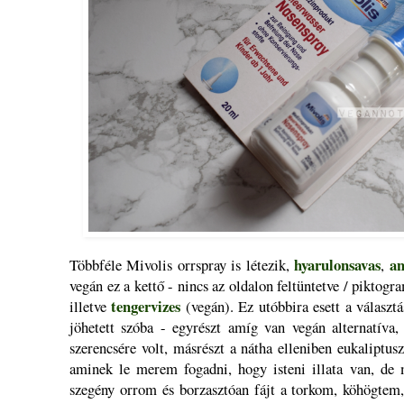
hyarulonsavas
an
Többféle Mivolis orrspray is létezik,
,
vegán ez a kettő - nincs az oldalon feltüntetve / piktog
tengervizes
illetve
(vegán). Ez utóbbira esett a választ
jöhetett szóba - egyrészt amíg van vegán alternatíva,
szerencsére volt, másrészt a nátha elleniben eukaliptusz
aminek le merem fogadni, hogy isteni illata van, de m
szegény orrom és borzasztóan fájt a torkom, köhögtem,