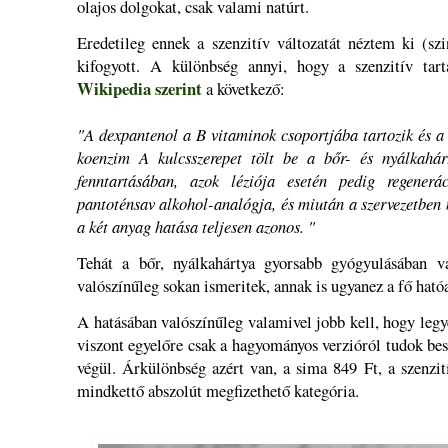
olajos dolgokat, csak valami natúrt.
Eredetileg ennek a szenzitív változatát néztem ki (sz
kifogyott. A különbség annyi, hogy a szenzitív ta
Wikipedia szerint
a következő:
"A dexpantenol a B vitaminok csoportjába tartozik és a
koenzim A kulcsszerepet tölt be a bőr- és nyálkahárt
fenntartásában, azok léziója esetén pedig regener
pantoténsav alkohol-analógja, és miután a szervezetben 
a két anyag hatása teljesen azonos. "
Tehát a bőr, nyálkahártya gyorsabb gyógyulásában va
valószínűleg sokan ismeritek, annak is ugyanez a fő ható
A hatásában valószínűleg valamivel jobb kell, hogy legye
viszont egyelőre csak a hagyományos verzióról tudok besz
végül. Árkülönbség azért van, a sima 849 Ft, a szenzi
mindkettő abszolút megfizethető kategória.