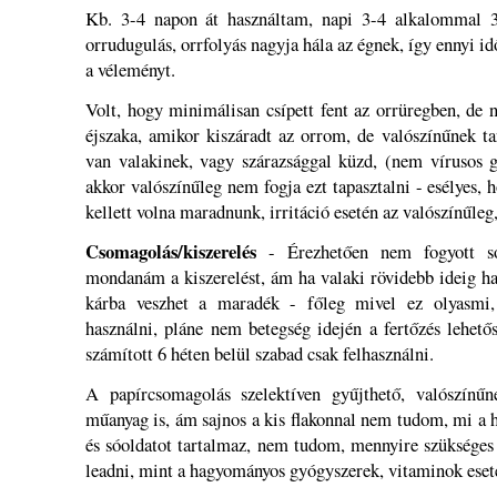
Kb. 3-4 napon át használtam, napi 3-4 alkalommal 3-
orrudugulás, orrfolyás nagyja hála az égnek, így ennyi id
a véleményt.
Volt, hogy minimálisan csípett fent az orrüregben, de n
éjszaka, amikor kiszáradt az orrom, de valószínűnek t
van valakinek, vagy szárazsággal küzd, (nem vírusos g
akkor valószínűleg nem fogja ezt tapasztalni - esélyes, h
kellett volna maradnunk, irritáció esetén az valószínűleg
Csomagolás/kiszerelés
- Érezhetően nem fogyott so
mondanám a kiszerelést, ám ha valaki rövidebb ideig ha
kárba veszhet a maradék - főleg mivel ez olyasmi,
használni, pláne nem betegség idején a fertőzés lehetős
számított 6 héten belül szabad csak felhasználni.
A papírcsomagolás szelektíven gyűjthető, valószínűn
műanyag is, ám sajnos a kis flakonnal nem tudom, mi a h
és sóoldatot tartalmaz, nem tudom, mennyire szükséges
leadni, mint a hagyományos gyógyszerek, vitaminok eset