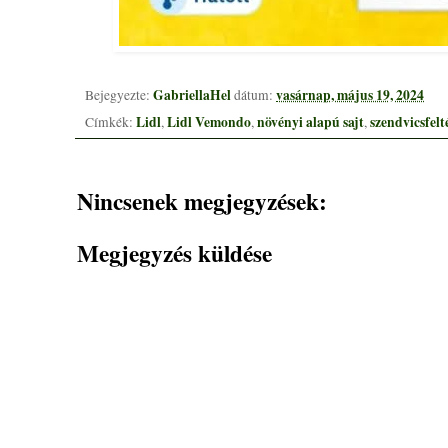
GabriellaHel
vasárnap, május 19, 2024
Bejegyezte:
dátum:
Lidl
Lidl Vemondo
növényi alapú sajt
szendvicsfelt
Címkék:
,
,
,
Nincsenek megjegyzések:
Megjegyzés küldése