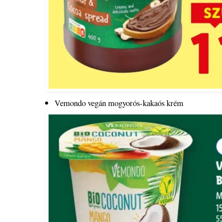
Vemondo vegán mogyorós-kakaós krém