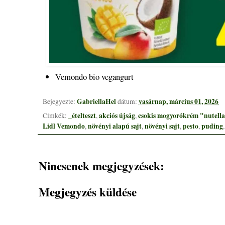
Vemondo bio vegangurt
GabriellaHel
vasárnap, március 01, 2026
Bejegyezte:
dátum:
_ételteszt
akciós újság
csokis mogyorókrém "nutell
Címkék:
,
,
Lidl Vemondo
növényi alapú sajt
növényi sajt
pesto
puding
,
,
,
,
Nincsenek megjegyzések:
Megjegyzés küldése