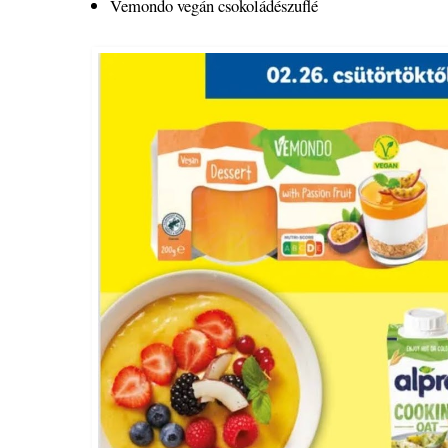
Vemondo vegán csokoládészuflé