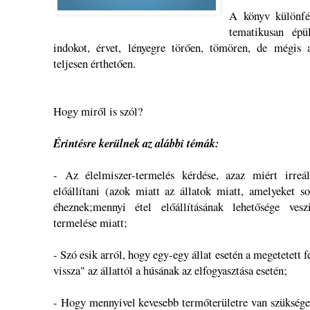
A könyv különfél
tematikusan épü
indokot, érvet, lényegre törően, tömören, de mégis
teljesen érthetően.
Hogy miről is szól?
Érintésre kerülnek az alábbi témák:
- Az élelmiszer-termelés kérdése, azaz miért irreál
előállítani (azok miatt az állatok miatt, amelyeket
éheznek;mennyi étel előállításának lehetősége ves
termelése miatt;
- Szó esik arról, hogy egy-egy állat esetén a megetetett 
vissza" az állattól a húsának az elfogyasztása esetén;
- Hogy mennyivel kevesebb termőterületre van szüksége