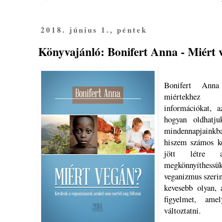
2018. június 1., péntek
Könyvajánló: Bonifert Anna - Miért 
Bonifert Anna
miértekhez k
információkat, a
hogyan oldhatj
mindennapjainkb
hiszem számos kö
jött létre 
megkönnyíthe
veganizmus szerin
kevesebb olyan, 
figyelmet, ame
változtatni.