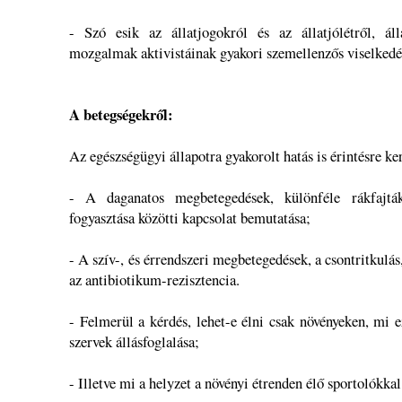
- Szó esik az állatjogokról és az állatjólétről, ál
mozgalmak aktivistáinak gyakori szemellenzős viselkedé
A betegségekről:
Az egészségügyi állapotra gyakorolt hatás is érintésre ke
- A daganatos megbetegedések, különféle rákfajtá
fogyasztása közötti kapcsolat bemutatása;
- A szív-, és érrendszeri megbetegedések, a csontritkulás
az antibiotikum-rezisztencia.
- Felmerül a kérdés, lehet-e élni csak növényeken, mi e
szervek állásfoglalása;
- Illetve mi a helyzet a növényi étrenden élő sportolókkal