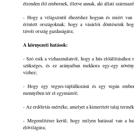
étrenden élő embernek, illetve annak, aki állati származé
- Hogy a világszintű éhezéshez hogyan és miért van 
érintett országoknak; hogy a vásárlói döntéseink ho
távoli ország gazdaságára;
A környezeti hatások:
- Szó esik a vízhasználatról, hogy a hús előállításához
szükséges, és ez arányaiban mekkora egy-egy növén
vízhez;
- Hogy egy vegyes-táplálkozású és egy vegán embe
mennyiben tér el egymástól;
- Az erdőirtás mértéke, amelyet a kimerített talaj termék
- Megemlítésre kerül, hogy milyen hatással van a ha
élővilágára;