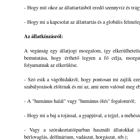
- Hogy mit okoz az állattartásból eredő szennyvíz és trág
- Hogy mi a kapcsolat az állattartás és a globális felmele
Az állatkínzásról:
A vegánság egy állatjogi mozgalom, így elkerülhetetle
bemutatása, hogy érthető legyen a fő célja, mozga
folyamatnak az elkerülése.
- Szó esik a vágóhidakról, hogy pontosan mi zajlik ez
szabályozások előírnak és mi az, ami nem valósul meg e
- A "humánus halál" vagy "humánus ölés" fogalomról;
- Hogy mi a baj a tojással, a gyapjúval, a tejjel, a méhésze
- Vagy a szórakoztatóiparban használt állatokkal (ci
bérlovaglás, delfinárium, vadászat, horgászat, stb.);