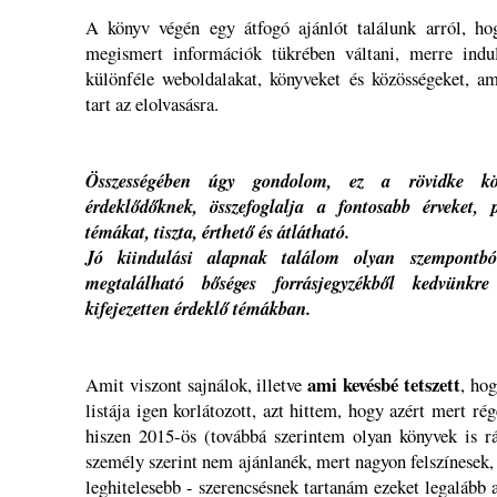
A könyv végén egy átfogó ajánlót találunk arról, ho
megismert információk tükrében váltani, merre indul
különféle weboldalakat, könyveket és közösségeket, a
tart az elolvasásra.
Összességében úgy gondolom, ez a rövidke kö
érdeklődőknek, összefoglalja a fontosabb érveket,
témákat, tiszta, érthető és átlátható.
Jó kiindulási alapnak találom olyan szempontbó
megtalálható bőséges forrásjegyzékből kedvünk
kifejezetten érdeklő témákban.
ami kevésbé tetszett
Amit viszont sajnálok, illetve
, hog
listája igen korlátozott, azt hittem, hogy azért mert ré
hiszen 2015-ös (továbbá szerintem olyan könyvek is rá
személy szerint nem ajánlanék, mert nagyon felszínesek,
leghitelesebb - szerencsésnek tartanám ezeket legalább 