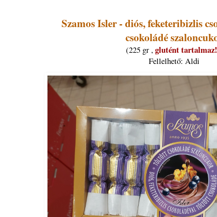
Szamos Isler - diós, feketeribizlis cs
csokoládé szaloncuk
glutént tartalmaz
(225 gr ,
Fellelhető: Aldi