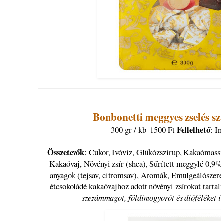
Bonbonetti meggyes zselés s
Fellelhető
300 gr / kb. 1500 Ft
: I
Összetevők
: Cukor, Ivóvíz, Glükózszirup, Kakaómassz
Kakaóvaj, Növényi zsír (shea), Sűrített meggylé 0,9
anyagok (tejsav, citromsav), Aromák, Emulgeálószere
étcsokoládé kakaóvajhoz adott növényi zsírokat tart
szezámmagot, földimogyorót és dióféléket i