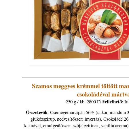
Szamos meggyes krémmel töltött mar
csokoládéval mártv
Fellelhető
250 g / kb. 2800 Ft
: I
Összetevők
: Csemegemarcipán 56% (cukor, mandula 33
glükózszirup, nedvesítőszer: invertáz), Csokoládé 2
kakaóvaj, emulgeálószer: szójalecitinek, vanília arom