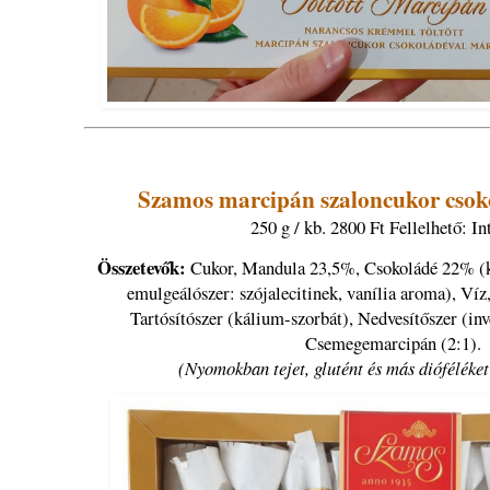
Szamos marcipán szaloncukor csok
250 g / kb. 2800 Ft Fellelhető: In
Összetevők:
Cukor, Mandula 23,5%, Csokoládé 22% (k
emulgeálószer: szójalecitinek, vanília aroma), Víz
Tartósítószer (kálium-szorbát), Nedvesítőszer (in
Csemegemarcipán (2:1).
(Nyomokban tejet, glutént és más dióféléket