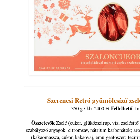
Szerencsi Retró gyümölcsízű zsel
Fellelhető
350 g / kb. 2400 Ft
: I
Összetevők
Zselé (cukor, glükózszirup, víz, zselésítő
szabályozó anyagok: citromsav, nátrium karbonátok; a
(kakaómassza, cukor, kakaóvaj, emulgeálószer: leciti