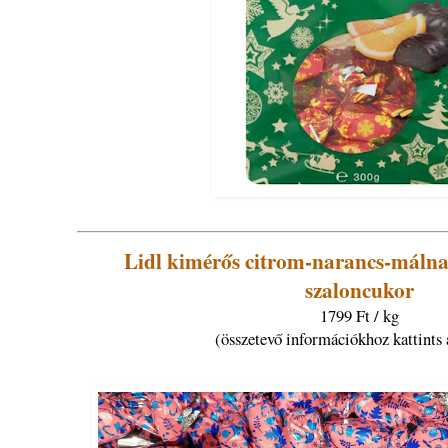
Lidl kimérős citrom-narancs-málna 
szaloncukor
1799 Ft / kg
(összetevő információkhoz kattints 