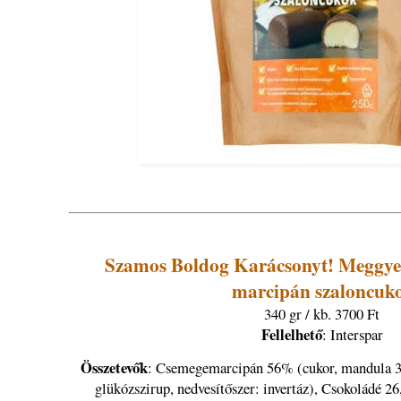
Szamos Boldog Karácsonyt! Meggyes
marcipán szaloncuk
340 gr / kb. 3700 Ft
Fellelhető
: Interspar
Összetevők
: Csemegemarcipán 56% (cukor, mandula 33
glükózszirup, nedvesítőszer: invertáz), Csokoládé 2