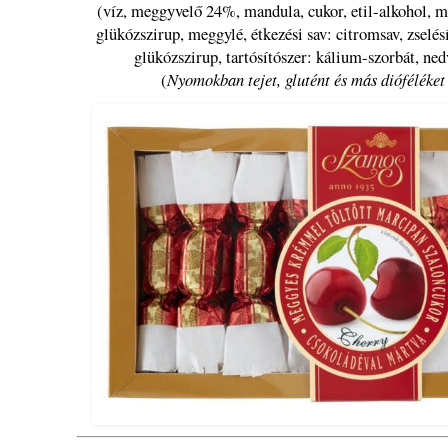
(víz, meggyvelő 24%, mandula, cukor, etil-alkohol, m
glükózszirup, meggylé, étkezési sav: citromsav, zselés
glükózszirup, tartósítószer: kálium-szorbát, nedv
(
Nyomokban tejet, glutént és más dióféléket