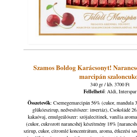
Szamos Boldog Karácsonyt! Narancso
marcipán szaloncuk
340 gr / kb. 3700 Ft
Fellelhető
: Aldi, Interspar
Összetevők
: Csemegemarcipán 56% (cukor, mandula 33
glükózszirup, nedvesítőszer: invertáz), Csokoládé 2
kakaóvaj, emulgeálószer: szójalecitinek, vanília arom
(cukor, cukrozott narancshéj készítmény 18% [narancshé
szirup, cukor, citromlé koncentrátum, aroma, étkezési sa