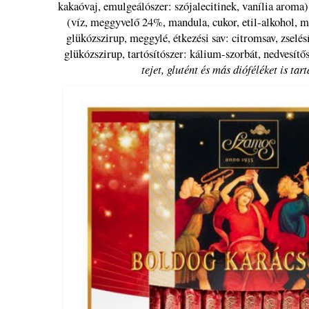
kakaóvaj, emulgeálószer: szójalecitinek, vanília arom
(víz, meggyvelő 24%, mandula, cukor, etil-alkohol, m
glükózszirup, meggylé, étkezési sav: citromsav, zselés
glükózszirup, tartósítószer: kálium-szorbát, nedvesítős
tejet, glutént és más dióféléket is tar