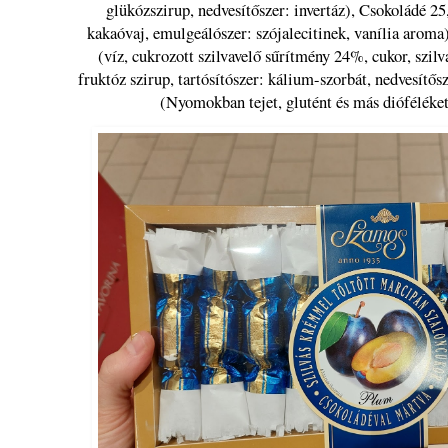
glükózszirup, nedvesítőszer: invertáz), Csokoládé 2
kakaóvaj, emulgeálószer: szójalecitinek, vanília aroma
(víz, cukrozott szilvavelő sűrítmény 24%, cukor, szil
fruktóz szirup, tartósítószer: kálium-szorbát, nedvesítős
(Nyomokban tejet, glutént és más dióféléket