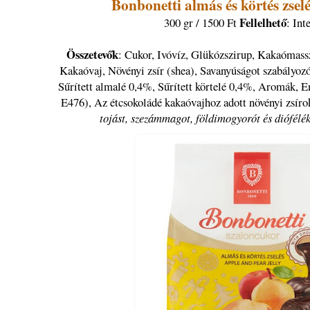
Bonbonetti almás és körtés zsel
Fellelhető
300 gr / 1500 Ft
: Int
Összetevők
: Cukor, Ivóvíz, Glükózszirup, Kakaómassz
Kakaóvaj, Növényi zsír (shea), Savanyúságot szabályozó
Sűrített almalé 0,4%, Sűrített körtelé 0,4%, Aromák, E
E476), Az étcsokoládé kakaóvajhoz adott növényi zsíro
tojást, szezámmagot, földimogyorót és diófélék