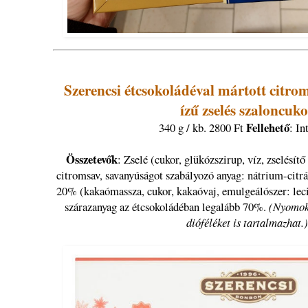
Szerencsi étcsokoládéval mártott citro
ízű zselés szaloncuk
Fellehető
340 g / kb. 2800 Ft
: In
Összetevők
: Zselé (cukor, glükózszirup, víz, zselésítő
citromsav, savanyúságot szabályozó anyag: nátrium-citr
20% (kakaómassza, cukor, kakaóvaj, emulgeálószer: leci
szárazanyag az étcsokoládéban legalább 70%.
(Nyomokb
dióféléket is tartalmazhat.