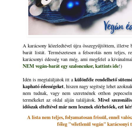
A karácsony közeledtével újra összegyűjtöttem, illetve 
barát listát. Természetesen a felsorolás nem teljes, 
karácsonyi édesség van még, ami megfelel a kívánalmak
NEM vegán-barát egy szaloncukor, kattints ide
!)
különféle rendelhető sütemé
Idén is megtaláljátok itt a
kapható édességeket
, hiszen nagy segítség lehet azoknak
nem tudnak, vagy nem szeretnének otthon pepecselni,
Mivel szezonális
termékeket az oldal alján találjátok.
időszak elteltével már nem lesznek elérhetőek, ezt ké
A lista nem teljes, folyamatosan frissül, ennél való
főleg "véletlenül vegán" karácsonyi