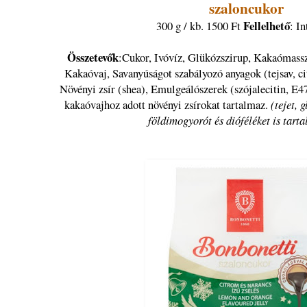
szaloncukor
Fellelhető
300 g / kb. 1500 Ft
: I
Összetevők
:Cukor, Ivóvíz, Glükózszirup, Kakaómassza
Kakaóvaj, Savanyúságot szabályozó anyagok (tejsav, ci
Növényi zsír (shea), Emulgeálószerek (szójalecitin, E
kakaóvajhoz adott növényi zsírokat tartalmaz.
(tejet, 
földimogyorót és dióféléket is tart