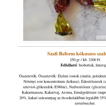
Szafi Reform kókuszos sza
250 gr / kb. 3200 Ft
Fellelhető
: bioboltok, Inters
Összetevők: Összetevők: Élelmi rostok (inulin, polidext
Növényi rost koncentrátum (kókusz), Édesítőszerek (e
szteviol-glikozidok /E960a/), Nedvesítőszer (glicerin)
Kakaómassza, Kakaóvaj, Aroma, Emulgeálószer (napraf
20%, kakaó szárazanyag az étcsokoládéban legalább 35
tartalmazhat.