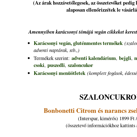
(Az árak hozzávetőlegesek, az összetevőket pedig 
alaposan ellenőrizzétek le vásárlá
Amennyiben karácsonyi témájú vegán cikkeket kerest
Karácsonyi vegán, gluténmentes termékek
(szalo
adventi naptárak, stb.,)
adventi kalendárium
bejgli
m
Termékek szerint:
,
,
csoki
puszedli
szaloncukor
,
,
Karácsonyi menüötletek
(komplett fogások, édessé
SZALONCUKR
Bonbonetti Citrom és narancs zse
(Interspar, kimérős) 1899 Ft 
(összetevő információkhoz kattints 