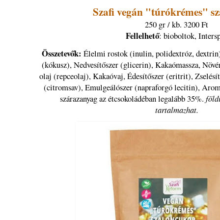
Szafi vegán "túrókrémes" s
250 gr / kb. 3200 Ft
Fellelhető
: bioboltok, Inters
Összetevők:
Élelmi rostok (inulin, polidextróz, dextri
(kókusz), Nedvesítőszer (glicerin), Kakaómassza, Növén
olaj (repceolaj), Kakaóvaj, Édesítőszer (eritrit), Zselésí
(citromsav), Emulgeálószer (napraforgó lecitin), Aro
szárazanyag az étcsokoládéban legalább 35%.
föld
tartalmazhat.