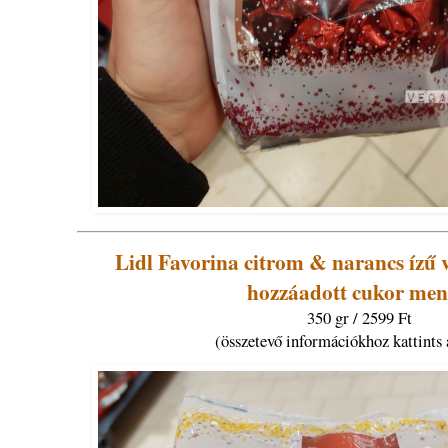
Lidl Favorina citrom & narancs ízű 
hozzáadott cukor men
350 gr / 2599 Ft
(összetevő információkhoz kattints 