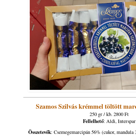
Szamos Szilvás krémmel töltött mar
250 gr / kb. 2800 Ft
Fellelhető
: Aldi, Interspar
Összetevők
: Csemegemarcipán 56% (cukor, mandula 33