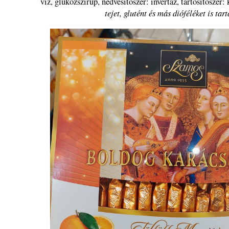
víz, glükózszirup, nedvesítőszer: invertáz, tartósítószer
tejet, glutént és más dióféléket is tar