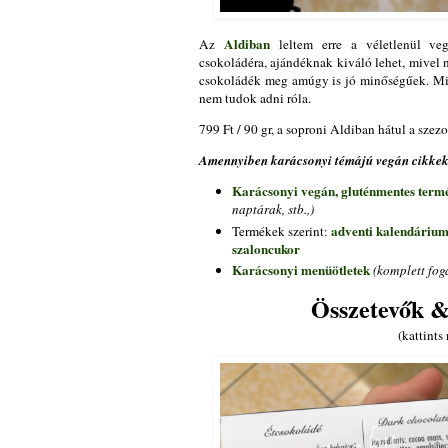
Aldiban
Az
leltem erre a véletlenül v
csokoládéra, ajándéknak kiváló lehet, mivel na
csokoládék meg amúgy is jó minőségűek. Mi e
nem tudok adni róla.
799 Ft / 90 gr, a soproni Aldiban hátul a szezo
Amennyiben karácsonyi témájú vegán cikkeke
Karácsonyi vegán, gluténmentes term
naptárak, stb.,)
adventi kalendáriu
Termékek szerint:
szaloncukor
Karácsonyi menüötletek
(komplett fogá
Összetevők &
(kattints