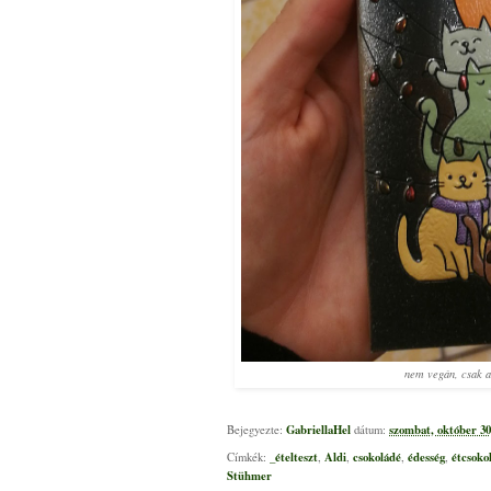
nem vegán, csak 
GabriellaHel
szombat, október 30
Bejegyezte:
dátum:
_ételteszt
Aldi
csokoládé
édesség
étcsoko
Címkék:
,
,
,
,
Stühmer