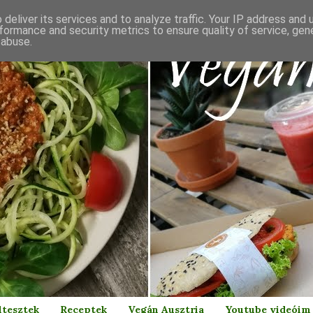
deliver its services and to analyze traffic. Your IP address and
formance and security metrics to ensure quality of service, ge
 abuse.
ltesztek
Receptek
Vegán Ausztria
Youtube videóim