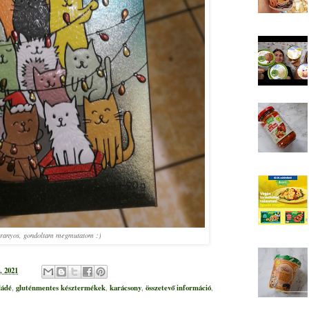
aranyos, gondoltam megmutatom :)
, 2021
ládé
gluténmentes késztermékek
karácsony
összetevő információ
,
,
,
,