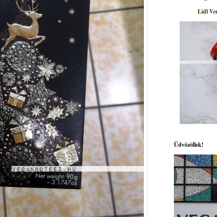
Lidl Ve
Üdvözöllek!