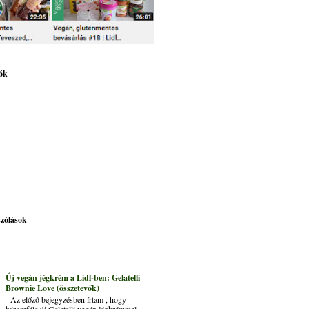
ók
szólások
Új vegán jégkrém a Lidl-ben: Gelatelli
Brownie Love (összetevők)
Az előző bejegyzésben írtam , hogy
háromféle új Gelatelli vegán jégkrémmel