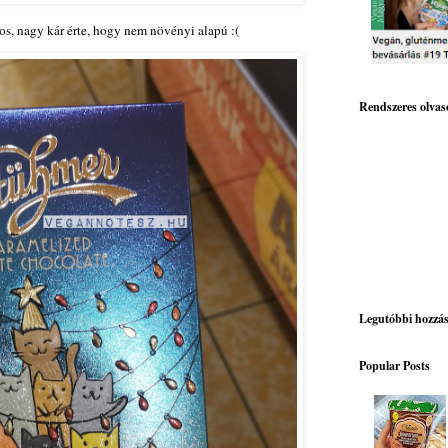
yos, nagy kár érte, hogy nem növényi alapú :(
Rendszeres olvas
Legutóbbi hozzá
Popular Posts