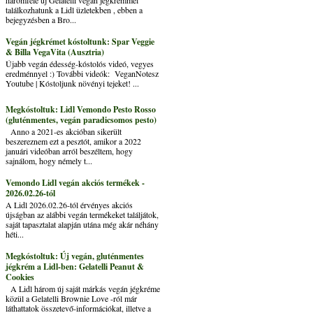
találkozhatunk a Lidl üzletekben , ebben a
bejegyzésben a Bro...
Vegán jégkrémet kóstoltunk: Spar Veggie
& Billa VegaVita (Ausztria)
Újabb vegán édesség-kóstolós videó, vegyes
eredménnyel :) További videók: VeganNotesz
Youtube | Kóstoljunk növényi tejeket! ...
Megkóstoltuk: Lidl Vemondo Pesto Rosso
(gluténmentes, vegán paradicsomos pesto)
Anno a 2021-es akcióban sikerült
beszereznem ezt a pesztót, amikor a 2022
januári videóban arról beszéltem, hogy
sajnálom, hogy némely t...
Vemondo Lidl vegán akciós termékek -
2026.02.26-tól
A Lidl 2026.02.26-tól érvényes akciós
újságban az alábbi vegán termékeket találjátok,
saját tapasztalat alapján utána még akár néhány
héti...
Megkóstoltuk: Új vegán, gluténmentes
jégkrém a Lidl-ben: Gelatelli Peanut &
Cookies
A Lidl három új saját márkás vegán jégkréme
közül a Gelatelli Brownie Love -ról már
láthattatok összetevő-információkat, illetve a