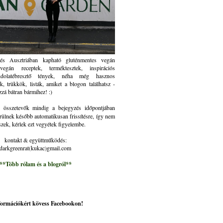
és Ausztriában kapható gluténmentes vegán
gán receptek, terméktesztek, inspirációs
ndolatébresztő tények, néha még hasznos
k, trükkök, listák, amiket a blogon találhatsz -
zzá bátran bármihez! :)
összetevők mindig a bejegyzés időpontjában
rülnek később automatikusan frissítésre, így nem
szek, kérlek ezt vegyétek figyelembe.
kontakt & együttműködés:
darkgreenrat(kukac)gmail.com
**Több rólam és a blogról**
nformációkért kövess Facebookon!