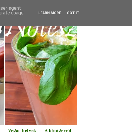
 user-agent
nerate usage
LEARN MORE
GOT IT
Vegán helyek
A bloggerről