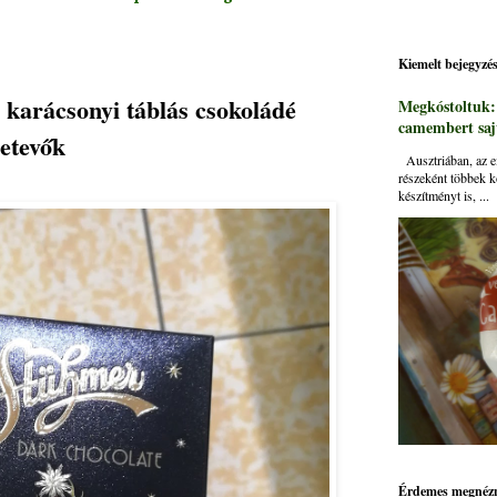
Kiemelt bejegyzé
karácsonyi táblás csokoládé
Megkóstoltuk
camembert sajt
zetevők
Ausztriában, az ei
részeként többek k
készítményt is, ...
Érdemes megnézn