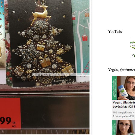
YouTube
*
Y
Vegán, gluténmen