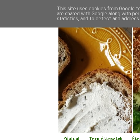
This site uses cookies from Google to 
are shared with Google along with per
statistics, and to detect and address
Főoldal
Terméktesztek
Éte