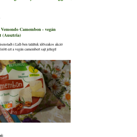
s
: Vemondo Camembon - vegán
 (Ausztria)
senstadt-i Lidl-ben találtuk időszakos akció
özött ezt a vegán camembert sajt jellegű
i: