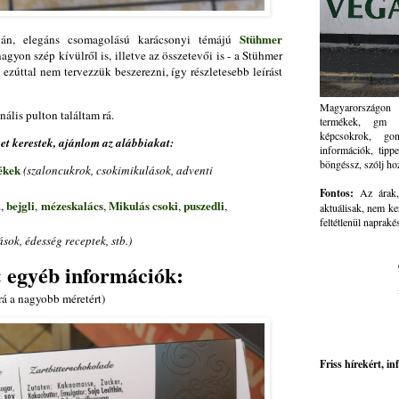
Stühmer
egán, elegáns csomagolású karácsonyi témájú
gyon szép kívülről is, illetve az összetevői is - a Stühmer
zúttal nem tervezzük beszerezni, így részletesebb leírást
Magyarországon 
nális pulton találtam rá.
termékek, gm ve
képcsokrok, go
t kerestek, ajánlom az alábbiakat:
információk, tippe
böngéssz, szólj ho
ékek
(szaloncukrok, csokimikulások, adventi
Fontos:
Az árak, 
m
bejgli
mézeskalács
Mikulás csoki
puszedli
,
,
,
,
,
aktuálisak, nem ke
feltétlenül napraké
sok, édesség receptek, stb.)
 egyéb információk:
 rá a nagyobb méretért)
Friss hírekért, i