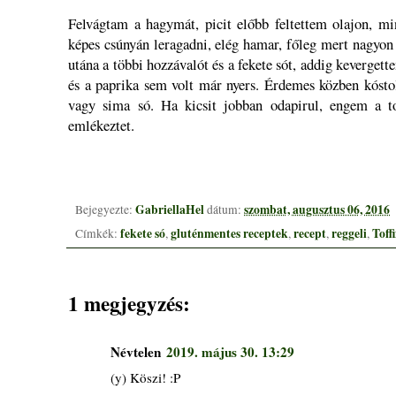
Felvágtam a hagymát, picit előbb feltettem olajon, mi
képes csúnyán leragadni, elég hamar, főleg mert nagyon 
utána a többi hozzávalót és a fekete sót, addig keverget
és a paprika sem volt már nyers. Érdemes közben kóstol
vagy sima só. Ha kicsit jobban odapirul, engem a to
emlékeztet.
GabriellaHel
szombat, augusztus 06, 2016
Bejegyezte:
dátum:
fekete só
gluténmentes receptek
recept
reggeli
Toff
Címkék:
,
,
,
,
1 megjegyzés:
Névtelen
2019. május 30. 13:29
(y) Köszi! :P