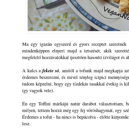
Ma egy igazán egyszerű és gyors receptet szeretnék
mindenképpen elnyeri majd a tetszését, akik szeretté
megfelelő hozzávalókkal ijesztően hasonló ízvilágot és ál
A kulcs a
fekete só
, amitől a tofunk majd megkapja azt
érdemes beszerezni, és mivel tényleg icipici mennyiségr
tudom képzelni, hogy egy tízdekás tasakkal évekig is ki
így vagyok vele).
Én egy Toffini márkájú natúr darabot választottam, b
milyen, tettem hozzá még egy fej vöröshagymát, egy szép
Érdemes a tofut - ha nincs is bepácolva - előtte kinyomk
lesz.