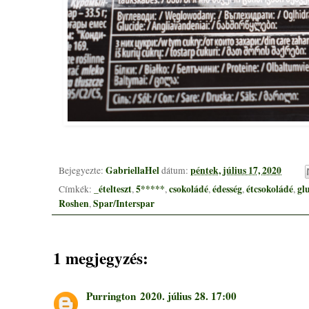
GabriellaHel
péntek, július 17, 2020
Bejegyezte:
dátum:
_ételteszt
5*****
csokoládé
édesség
étcsokoládé
gl
Címkék:
,
,
,
,
,
Roshen
Spar/Interspar
,
1 megjegyzés:
Purrington
2020. július 28. 17:00