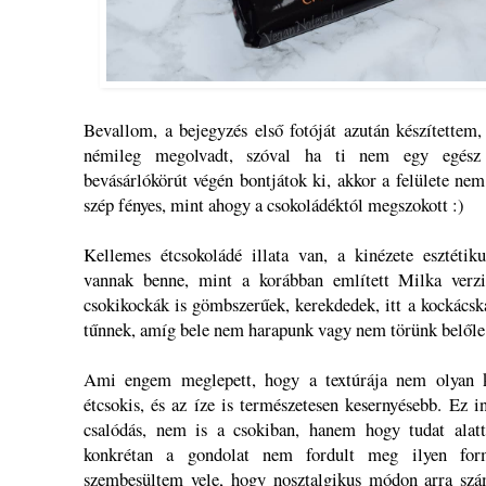
Bevallom, a bejegyzés első fotóját azután készítettem
némileg megolvadt, szóval ha ti nem egy egész d
bevásárlókörút végén bontjátok ki, akkor a felülete nem
szép fényes, mint ahogy a csokoládéktól megszokott :)
Kellemes étcsokoládé illata van, a kinézete esztétik
vannak benne, mint a korábban említett Milka ver
csokikockák is gömbszerűek, kerekdedek, itt a kockács
tűnnek, amíg bele nem harapunk vagy nem törünk belőle
Ami engem meglepett, hogy a textúrája nem olyan 
étcsokis, és az íze is természetesen kesernyésebb. Ez i
csalódás, nem is a csokiban, hanem hogy tudat alatt
konkrétan a gondolat nem fordult meg ilyen fo
szembesültem vele, hogy nosztalgikus módon arra szá