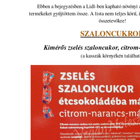
Ebben a bejegyzésben a Lidl-ben kapható növényi 
termékeket gyűjtöttem össze. A lista nem teljes körű, i
összetevőkre!
SZALONCUKRO
Kimérős zselés szaloncukor, citro
(a kasszák környékén találha