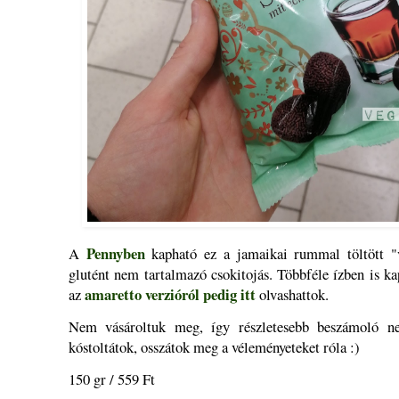
Pennyben
A
kapható ez a jamaikai rummal töltött "v
glutént nem tartalmazó csokitojás. Többféle ízben is k
amaretto verzióról pedig itt
az
olvashattok.
Nem vásároltuk meg, így részletesebb beszámoló ne
kóstoltátok, osszátok meg a véleményeteket róla :)
150 gr / 559 Ft