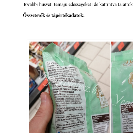
További húsvéti témájú édességeket ide kattintva találto
Összetevők és tápértékadatok: