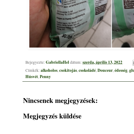
GabriellaHel
szerda, április 13, 2022
Bejegyezte:
dátum:
alkoholos
csokitojás
csokoládé
Douceur
édesség
gl
Címkék:
,
,
,
,
,
Húsvét
Penny
,
Nincsenek megjegyzések:
Megjegyzés küldése