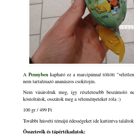
Pennyben
A
kapható ez a marcipánnal töltött "véletle
nem tartalmazó ananászos csokitojás.
Nem vásároltuk meg, így részletesebb beszámoló ne
kóstoltátok, osszátok meg a véleményeteket róla :)
100 gr / 499 Ft
További húsvéti témájú édességeket ide kattintva találto
Összetevők és tápértékadatok: