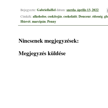
GabriellaHel
szerda, április 13, 2022
Bejegyezte:
dátum:
alkoholos
csokitojás
csokoládé
Douceur
édesség
gl
Címkék:
,
,
,
,
,
Húsvét
marcipán
Penny
,
,
Nincsenek megjegyzések:
Megjegyzés küldése