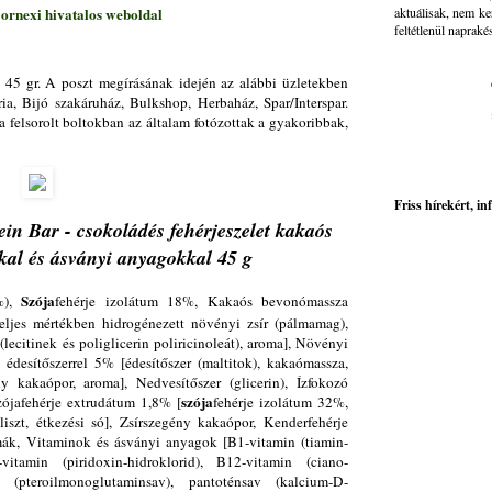
aktuálisak, nem ke
ornexi hivatalos weboldal
feltétlenül napraké
 45 gr. A poszt megírásának idején az alábbi üzletekben
a, Bijó szakáruház, Bulkshop, Herbaház, Spar/Interspar.
a felsorolt boltokban az általam fotózottak a gyakoribbak,
Friss hírekért, i
ein Bar -
csokoládés fehérjeszelet kakaós
kal és ásványi anyagokkal
45 g
Szója
%),
fehérje izolátum 18%, Kakaós bevonómassza
 teljes mértékben hidrogénezett növényi zsír (pálmamag),
ecitinek és poliglicerin poliricinoleát), aroma], Növényi
 édesítőszerrel 5% [édesítőszer (maltitok), kakaómassza,
ny kakaópor, aroma], Nedvesítőszer (glicerin), Ízfokozó
szója
zójafehérje extrudátum 1,8% [
fehérje izolátum 32%,
liszt, étkezési só], Zsírszegény kakaópor, Kenderfehérje
mák, Vitaminok és ásványi anyagok [B1-vitamin (tiamin-
-vitamin (piridoxin-hidroklorid), B12-vitamin (ciano-
v (pteroilmonoglutaminsav), pantoténsav (kalcium-D-