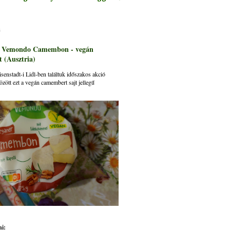
s
: Vemondo Camembon - vegán
 (Ausztria)
senstadt-i Lidl-ben találtuk időszakos akció
özött ezt a vegán camembert sajt jellegű
i: