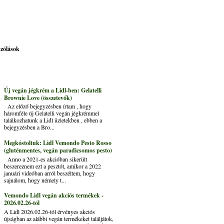
szólások
Új vegán jégkrém a Lidl-ben: Gelatelli
Brownie Love (összetevők)
Az előző bejegyzésben írtam , hogy
háromféle új Gelatelli vegán jégkrémmel
találkozhatunk a Lidl üzletekben , ebben a
bejegyzésben a Bro...
Megkóstoltuk: Lidl Vemondo Pesto Rosso
(gluténmentes, vegán paradicsomos pesto)
Anno a 2021-es akcióban sikerült
beszereznem ezt a pesztót, amikor a 2022
januári videóban arról beszéltem, hogy
sajnálom, hogy némely t...
Vemondo Lidl vegán akciós termékek -
2026.02.26-tól
A Lidl 2026.02.26-tól érvényes akciós
újságban az alábbi vegán termékeket találjátok,