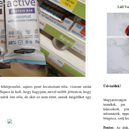
Lidl Ve
Üdvözöllek!
hérjeszelet, sajnos pont lecsúsztam róla, viszont aztán
 Sajnos ki kell, hogy hagyjam, mivel utóbb jöttem rá, hogy
tudok írni róla, de akit ez nem érint, annak megérlhet egy
Magyarországon 
termékek, gm ve
képcsokrok, go
információk, tippe
böngéssz, szólj ho
Fontos:
Az árak, 