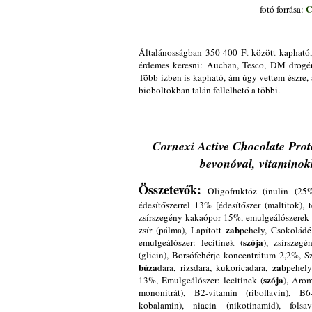
C
fotó forrása:
Általánosságban 350-400 Ft között kapható,
érdemes keresni: Auchan, Tesco, DM drogéri
Több ízben is kapható, ám úgy vettem észre, 
bioboltokban talán fellelhető a többi.
Cornexi Active Chocolate Prot
bevonóval, vitaminok
Összetevők:
Oligofruktóz (inulin (25
édesítőszerrel 13% [édesítőszer (maltitok),
zsírszegény kakaópor 15%, emulgeálószerek (l
zab
zsír (pálma), Lapított
pehely, Csokoládé
szója
emulgeálószer: lecitinek (
), zsírszegé
(glicin), Borsófehérje koncentrátum 2,2%, S
búza
zab
dara, rizsdara, kukoricadara,
pehely
szója
13%, Emulgeálószer: lecitinek (
), Aro
mononitrát), B2-vitamin (riboflavin), B6
kobalamin), niacin (nikotinamid), folsa