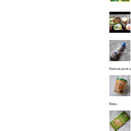
biztosan javul a.
Bana...