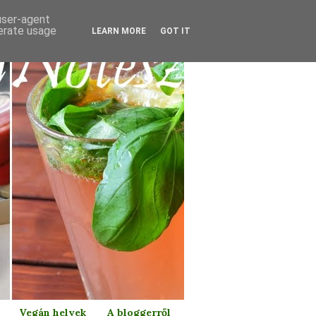
 user-agent
nerate usage
LEARN MORE
GOT IT
Vegán helyek
A bloggerről