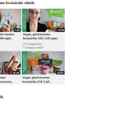
tes bevásárolós videók:
ók