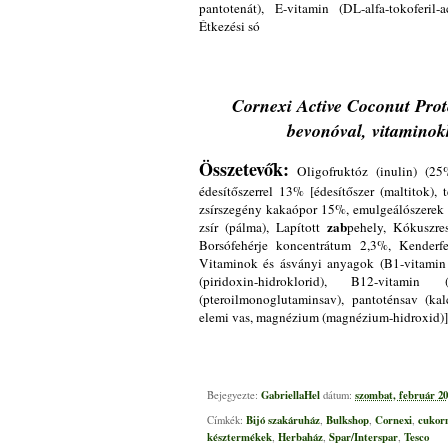
pantotenát), E-vitamin (DL-alfa-tokoferil
Étkezési só
Cornexi Active Coconut Prot
bevonóval, vitaminok
Összetevők:
Oligofruktóz (inulin) (2
édesítőszerrel 13% [édesítőszer (maltitok),
zsírszegény kakaópor 15%, emulgeálószerek (l
zab
zsír (pálma), Lapított
pehely, Kókuszres
Borsófehérje koncentrátum 2,3%, Kenderfe
Vitaminok és ásványi anyagok (B1-vitamin (
(piridoxin-hidroklorid), B12-vitamin
(pteroilmonoglutaminsav), pantoténsav (kalc
elemi vas, magnézium (magnézium-hidroxid)],
GabriellaHel
szombat, február 20
Bejegyezte:
dátum:
Bijó szakáruház
Bulkshop
Cornexi
cukor
Címkék:
,
,
,
késztermékek
Herbaház
Spar/Interspar
Tesco
,
,
,