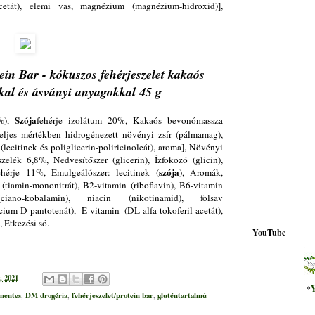
-acetát), elemi vas, magnézium (magnézium-hidroxid)],
ein Bar -
kókuszos fehérjeszelet kakaós
kal és ásványi anyagokkal
45 g
Szója
5%),
fehérje izolátum 20%, Kakaós bevonómassza
 teljes mértékben hidrogénezett növényi zsír (pálmamag),
ecitinek és poliglicerin-poliricinoleát), aroma], Növényi
zelék 6,8%, Nedvesítőszer (glicerin), Ízfokozó (glicin),
szója
hérje 11%, Emulgeálószer: lecitinek (
), Aromák,
tiamin-mononitrát), B2-vitamin (riboflavin), B6-vitamin
 (ciano-kobalamin), niacin (nikotinamid), folsav
ium-D-pantotenát), E-vitamin (DL-alfa-tokoferil-acetát),
 Étkezési só.
YouTube
, 2021
*
Y
mentes
DM drogéria
fehérjeszelet/protein bar
gluténtartalmú
,
,
,