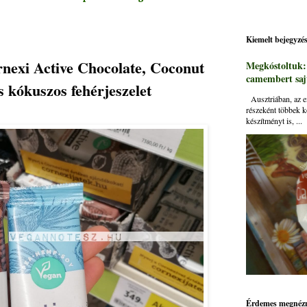
Kiemelt bejegyzé
rnexi Active Chocolate, Coconut
Megkóstoltuk
camembert sajt
s kókuszos fehérjeszelet
Ausztriában, az ei
részeként többek k
készítményt is, ...
Érdemes megnézn