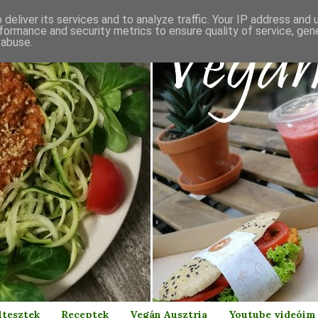
deliver its services and to analyze traffic. Your IP address and
formance and security metrics to ensure quality of service, ge
 abuse.
ltesztek
Receptek
Vegán Ausztria
Youtube videóim