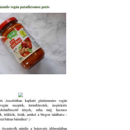
mondo vegán paradicsomos pesto
és Ausztriában kapható gluténmentes vegán
gán receptek, terméktesztek, inspirációs
ndolatébresztő tények, néha még hasznos
k, trükkök, listák, amiket a blogon találhatsz -
zzá bátran bármihez! :)
összetevők mindig a bejegyzés időpontjában