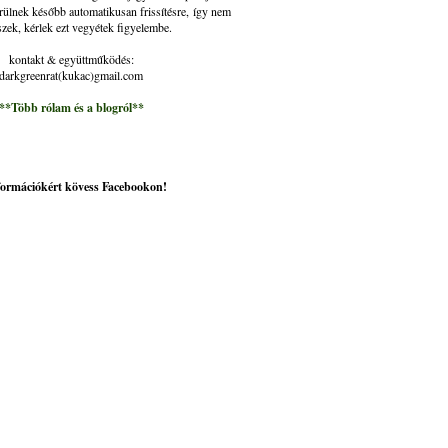
rülnek később automatikusan frissítésre, így nem
szek, kérlek ezt vegyétek figyelembe.
kontakt & együttműködés:
darkgreenrat(kukac)gmail.com
**Több rólam és a blogról**
nformációkért kövess Facebookon!