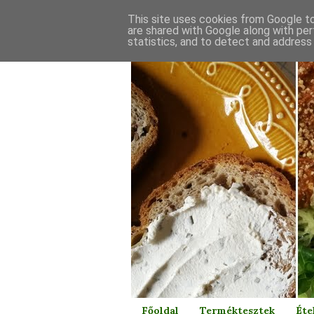
This site uses cookies from Google to 
are shared with Google along with per
statistics, and to detect and address
Főoldal
Terméktesztek
Éte