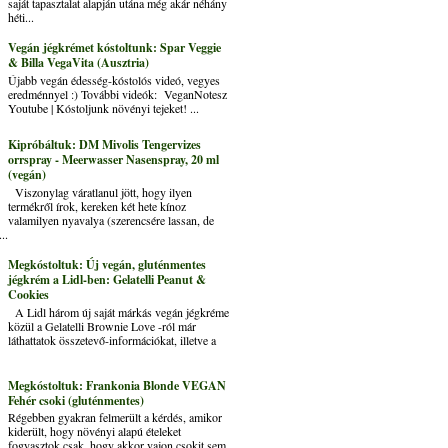
saját tapasztalat alapján utána még akár néhány
héti...
Vegán jégkrémet kóstoltunk: Spar Veggie
& Billa VegaVita (Ausztria)
Újabb vegán édesség-kóstolós videó, vegyes
eredménnyel :) További videók: VeganNotesz
Youtube | Kóstoljunk növényi tejeket! ...
Kipróbáltuk: DM Mivolis Tengervizes
orrspray - Meerwasser Nasenspray, 20 ml
(vegán)
Viszonylag váratlanul jött, hogy ilyen
termékről írok, kereken két hete kínoz
valamilyen nyavalya (szerencsére lassan, de
..
Megkóstoltuk: Új vegán, gluténmentes
jégkrém a Lidl-ben: Gelatelli Peanut &
Cookies
A Lidl három új saját márkás vegán jégkréme
közül a Gelatelli Brownie Love -ról már
láthattatok összetevő-információkat, illetve a
Megkóstoltuk: Frankonia Blonde VEGAN
Fehér csoki (gluténmentes)
Régebben gyakran felmerült a kérdés, amikor
kiderült, hogy növényi alapú ételeket
fogyasztok csak, hogy akkor vajon csokit sem