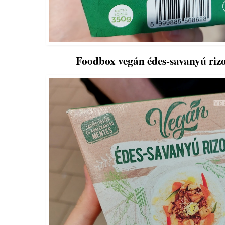
Foodbox vegán édes-savanyú rizo