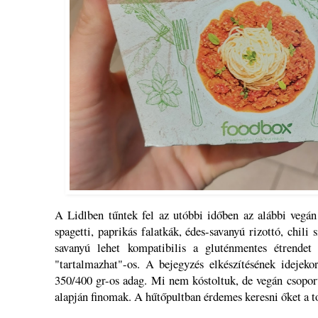
A Lidlben tűntek fel az utóbbi időben az alábbi vegán
spagetti, paprikás falatkák, édes-savanyú rizottó, chili 
savanyú lehet kompatibilis a gluténmentes étrendet
"tartalmazhat"-os. A bejegyzés elkészítésének idejeko
350/400 gr-os adag. Mi nem kóstoltuk, de vegán csoport
alapján finomak. A hűtőpultban érdemes keresni őket a t