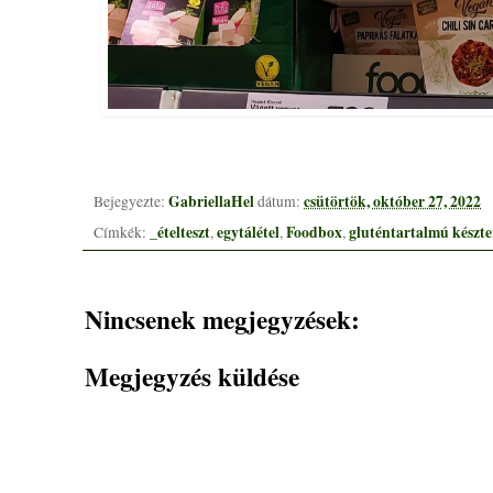
GabriellaHel
csütörtök, október 27, 2022
Bejegyezte:
dátum:
_ételteszt
egytálétel
Foodbox
gluténtartalmú készt
Címkék:
,
,
,
Nincsenek megjegyzések:
Megjegyzés küldése