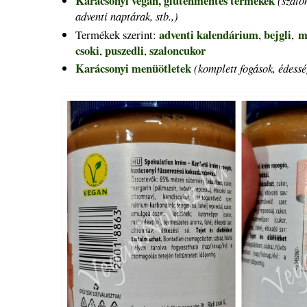
Karácsonyi vegán, gluténmentes termékek
(szalo
adventi naptárak, stb.,)
adventi kalendárium
bejgli
m
Termékek szerint:
,
,
csoki
puszedli
szaloncukor
,
,
Karácsonyi menüötletek
(komplett fogások, édesség