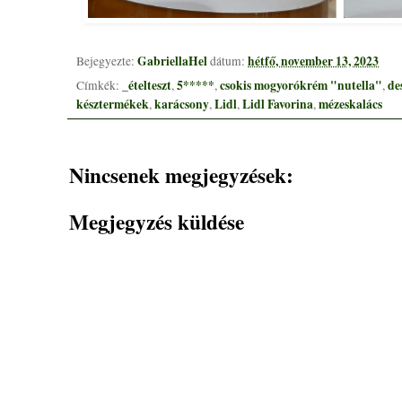
GabriellaHel
hétfő, november 13, 2023
Bejegyezte:
dátum:
_ételteszt
5*****
csokis mogyorókrém "nutella"
de
Címkék:
,
,
,
késztermékek
karácsony
Lidl
Lidl Favorina
mézeskalács
,
,
,
,
Nincsenek megjegyzések:
Megjegyzés küldése