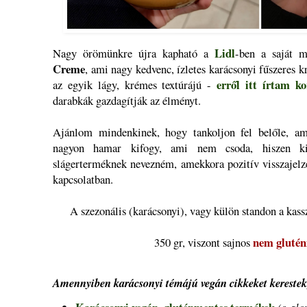
Lidl
Nagy örömünkre újra kapható a
-ben a saját 
Creme
, ami nagy kedvenc, ízletes karácsonyi fűszeres k
erről itt írtam k
az egyik lágy, krémes textúrájú -
darabkák gazdagítják az élményt.
Ajánlom mindenkinek, hogy tankoljon fel belőle, amí
nagyon hamar kifogy, ami nem csoda, hiszen kife
slágerterméknek nevezném, amekkora pozitív visszajelz
kapcsolatban.
A szezonális (karácsonyi), vagy külön standon a kass
nem gluté
350 gr, viszont sajnos
Amennyiben karácsonyi témájú vegán cikkeket kerestek