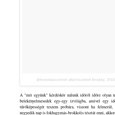
@forestdancertrish által közzétett fénykép
,
2015
A "mit együnk" kérdéskör nálunk időről időre olyan 
belekényelmesedek egy-egy ízvilágba, amivel egy i
tűrőképességét teszem próbára, viszont ha felmerül,
negyedik nap is fokhagymás-brokkolis tésztát enni, akko