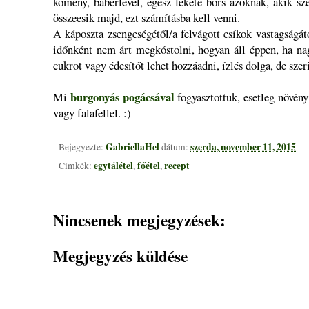
kömény, babérlevél, egész fekete bors azoknak, akik sz
összeesik majd, ezt számításba kell venni.
A káposzta zsengeségétől/a felvágott csíkok vastagságát
időnként nem árt megkóstolni, hogyan áll éppen, ha nag
cukrot vagy édesítőt lehet hozzáadni, ízlés dolga, de sz
burgonyás pogácsával
Mi
fogyasztottuk, esetleg növényi 
vagy falafellel. :)
GabriellaHel
szerda, november 11, 2015
Bejegyezte:
dátum:
egytálétel
főétel
recept
Címkék:
,
,
Nincsenek megjegyzések:
Megjegyzés küldése