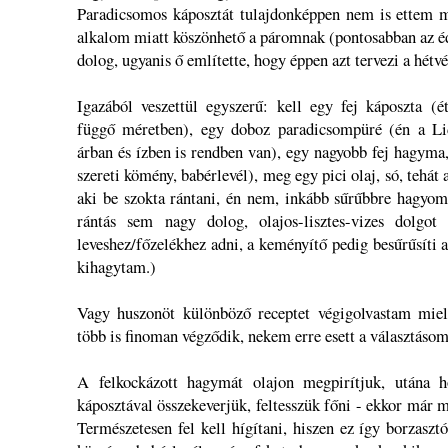
Paradicsomos káposztát tulajdonképpen nem is ettem m
alkalom miatt köszönhető a páromnak (pontosabban az éd
dolog, ugyanis ő említette, hogy éppen azt tervezi a hétvé
Igazából veszettül egyszerű: kell egy fej káposzta (é
függő méretben), egy doboz paradicsompüré (én a Lid
árban és ízben is rendben van), egy nagyobb fej hagyma,
szereti kömény, babérlevél), meg egy pici olaj, só, tehát
aki be szokta rántani, én nem, inkább sűrűbbre hagyom
rántás sem nagy dolog, olajos-lisztes-vizes dolgot 
leveshez/főzelékhez adni, a keményítő pedig besűrűsíti a
kihagytam.)
Vagy huszonöt különböző receptet végigolvastam mielő
több is finoman végződik, nekem erre esett a választásom
A felkockázott hagymát olajon megpirítjuk, utána h
káposztával összekeverjük, feltesszük főni - ekkor már 
Természetesen fel kell hígítani, hiszen ez így borzasztó