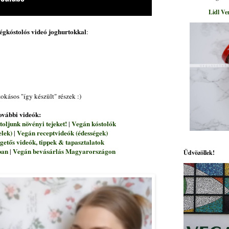
Lidl Ve
égkóstolós videó joghurtokkal
:
okásos "így készült" részek :)
ovábbi videók:
toljunk növényi tejeket!
Vegán kóstolók
|
elek)
Vegán receptvideók (édességek)
|
etős videók, tippek & tapasztalatok
ban
Vegán bevásárlás Magyarországon
|
Üdvözöllek!