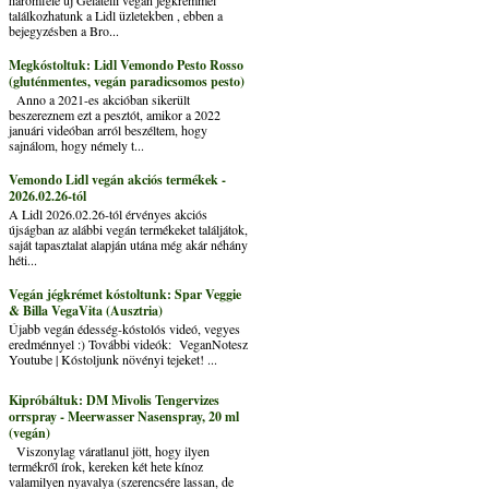
találkozhatunk a Lidl üzletekben , ebben a
bejegyzésben a Bro...
Megkóstoltuk: Lidl Vemondo Pesto Rosso
(gluténmentes, vegán paradicsomos pesto)
Anno a 2021-es akcióban sikerült
beszereznem ezt a pesztót, amikor a 2022
januári videóban arról beszéltem, hogy
sajnálom, hogy némely t...
Vemondo Lidl vegán akciós termékek -
2026.02.26-tól
A Lidl 2026.02.26-tól érvényes akciós
újságban az alábbi vegán termékeket találjátok,
saját tapasztalat alapján utána még akár néhány
héti...
Vegán jégkrémet kóstoltunk: Spar Veggie
& Billa VegaVita (Ausztria)
Újabb vegán édesség-kóstolós videó, vegyes
eredménnyel :) További videók: VeganNotesz
Youtube | Kóstoljunk növényi tejeket! ...
Kipróbáltuk: DM Mivolis Tengervizes
orrspray - Meerwasser Nasenspray, 20 ml
(vegán)
Viszonylag váratlanul jött, hogy ilyen
termékről írok, kereken két hete kínoz
valamilyen nyavalya (szerencsére lassan, de