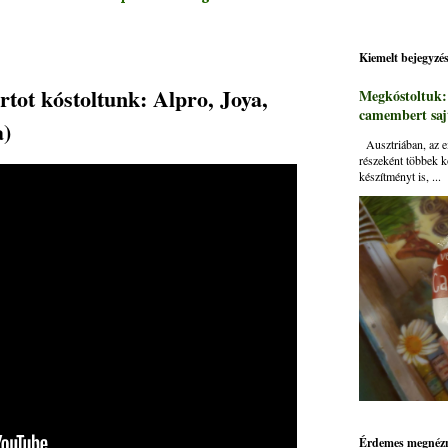
Kiemelt bejegyzé
tot kóstoltunk: Alpro, Joya,
Megkóstoltuk
camembert sajt
a)
Ausztriában, az ei
részeként többek k
készítményt is, ...
Érdemes megnézn