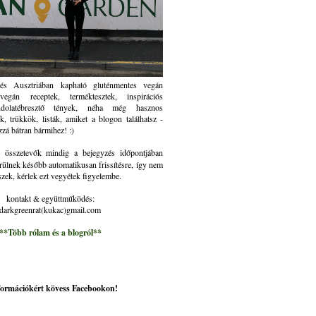
és Ausztriában kapható gluténmentes vegán
gán receptek, terméktesztek, inspirációs
ndolatébresztő tények, néha még hasznos
k, trükkök, listák, amiket a blogon találhatsz -
zzá bátran bármihez! :)
összetevők mindig a bejegyzés időpontjában
rülnek később automatikusan frissítésre, így nem
szek, kérlek ezt vegyétek figyelembe.
kontakt & együttműködés:
darkgreenrat(kukac)gmail.com
**Több rólam és a blogról**
nformációkért kövess Facebookon!