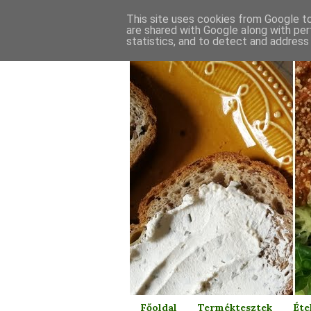
This site uses cookies from Google to 
are shared with Google along with per
statistics, and to detect and address
Főoldal
Terméktesztek
Éte