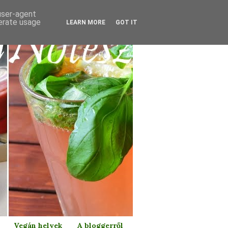
 user-agent
nerate usage
LEARN MORE
GOT IT
Vegán helyek
A bloggerről