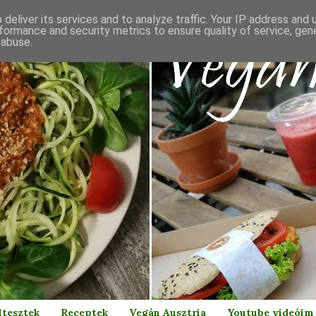
deliver its services and to analyze traffic. Your IP address and
formance and security metrics to ensure quality of service, ge
 abuse.
ltesztek
Receptek
Vegán Ausztria
Youtube videóim