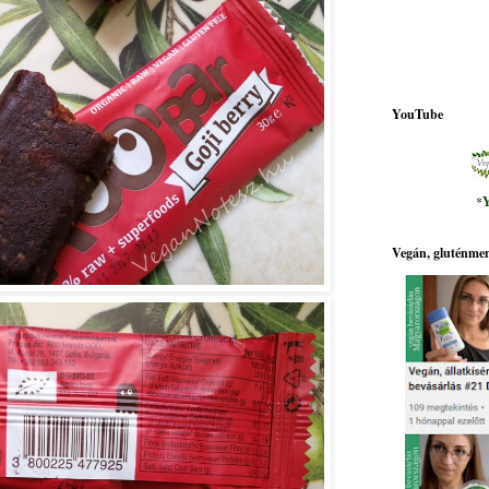
YouTube
*
Y
Vegán, gluténmen