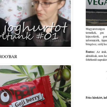
Magyarországon 
termékek, gm ve
képcsokrok, go
információk, tippe
böngéssz, szólj ho
Fontos:
Az árak, 
ROO'BAR
aktuálisak, nem ke
feltétlenül napraké
Friss hírekért, i