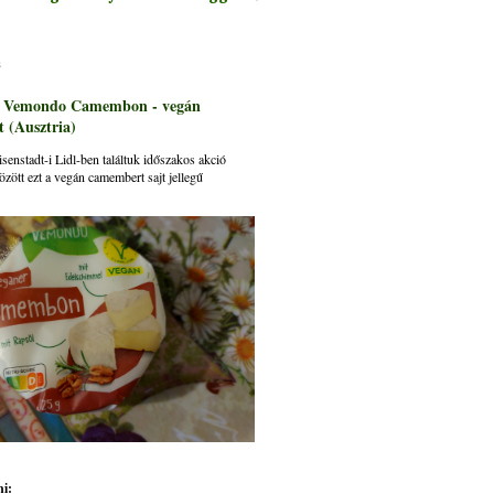
s
: Vemondo Camembon - vegán
 (Ausztria)
senstadt-i Lidl-ben találtuk időszakos akció
özött ezt a vegán camembert sajt jellegű
i: