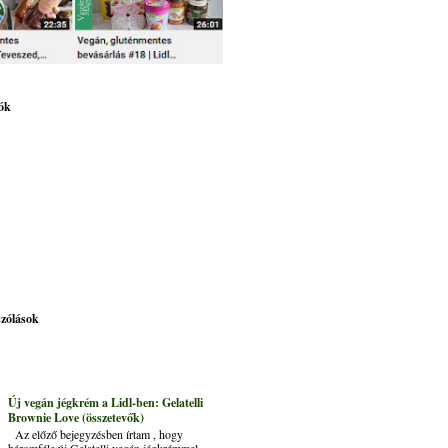
ók
szólások
Új vegán jégkrém a Lidl-ben: Gelatelli
Brownie Love (összetevők)
Az előző bejegyzésben írtam , hogy
háromféle új Gelatelli vegán jégkrémmel