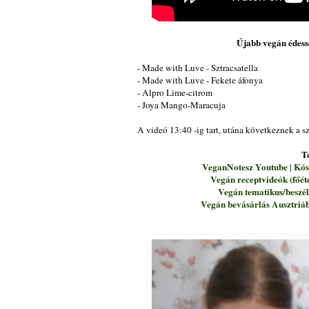
Újabb vegán édess
- Made with Luve - Sztracsatella
- Made with Luve - Fekete áfonya
- Alpro Lime-citrom
- Joya Mango-Maracuja
A videó 13:40 -ig tart, utána következnek a sz
T
VeganNotesz Youtube
Kós
|
Vegán receptvideók (főét
Vegán tematikus/beszélg
Vegán bevásárlás Ausztriá