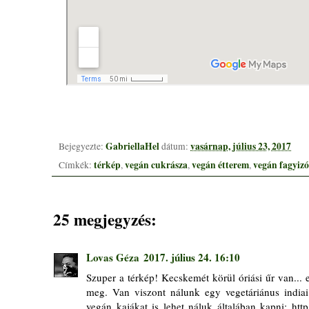
GabriellaHel
vasárnap, július 23, 2017
Bejegyezte:
dátum:
térkép
vegán cukrásza
vegán étterem
vegán fagyizó
Címkék:
,
,
,
25 megjegyzés:
Lovas Géza
2017. július 24. 16:10
Szuper a térkép! Kecskemét körül óriási űr van..
meg. Van viszont nálunk egy vegetáriánus indiai 
vegán kajákat is lehet náluk általában kapni: htt