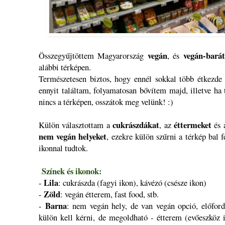
vegán
vegán-barát
Összegyűjtöttem Magyarország
, és
alábbi térképen.
Természetesen biztos, hogy ennél sokkal több étkezde l
ennyit találtam, folyamatosan bővítem majd, illetve ha
nincs a térképen, osszátok meg velünk! :)
cukrászdákat
éttermeket
Külön választottam a
, az
és
nem vegán helyeket
, ezekre külön szűrni a térkép bal f
ikonnal tudtok.
Színek és ikonok:
Lila
-
: cukrászda (fagyi ikon), kávézó (csésze ikon)
Zöld
-
: vegán étterem, fast food, stb.
Barna
-
: nem vegán hely, de van vegán opció, előford
külön kell kérni, de megoldható - étterem (evőeszköz i