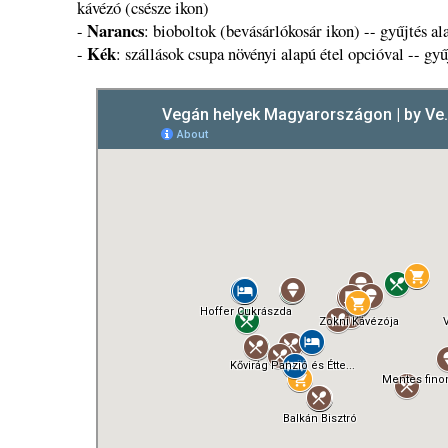
kávézó (csésze ikon)
Narancs
-
: bioboltok (bevásárlókosár ikon) -- gyűjtés ala
Kék
-
: szállások csupa növényi alapú étel opcióval -- gyűj