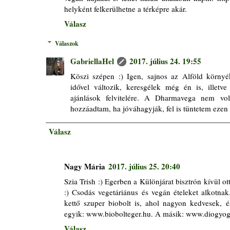
helyként felkerülhetne a térképre akár.
Válasz
Válaszok
GabriellaHel
2017. július 24. 19:55
Köszi szépen :) Igen, sajnos az Alföld környé
idővel változik, keresgélek még én is, illet
ajánlások felvitelére. A Dharmavega nem vo
hozzáadtam, ha jóváhagyják, fel is tüntetem ezen 
Válasz
Nagy Mária
2017. július 25. 20:40
Szia Trish :) Egerben a Különjárat bisztrón kívül o
:) Csodás vegetáriánus és vegán ételeket alkotna
kettő szuper biobolt is, ahol nagyon kedvesek, 
egyik: www.biobolteger.hu. A másik: www.diogyogyf
Válasz