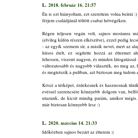
L.
2018. február 16. 21:57
Én is ezt hiányoltam, ezt szerettem volna beírni :
férjem családjánál töltött csabai hétvégéken.
Régen teljesen vegán volt, sajnos mostanra má
(elvileg külön részen elkészítve), ezzel pedig le
- az egyik szemem sír, a másik nevet, mert az a
húsos ételt, ez segítette hozzá az éttermet 
lehessen, viszont nagyon, és minden látogatással 
változatosabb és nagyobb választék, no meg az,
és megtetszik a pultban, azt biztosan meg tudom 
Köszi a térképet, érdekesnek és hasznosnak tűni
evéssel szerencsére könnyebb dolgom van, belfö
utazunk, de kicsit mindig parám, amikor mégis. 
már biztosan könnyebb lesz :)
L.
2020. március 14. 21:33
Időközben sajnos bezárt az étterem :(