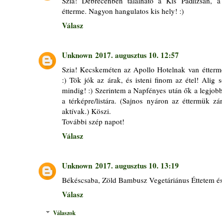
Szia! Debrecenben található a Kis Padlizsán, a
étterme. Nagyon hangulatos kis hely! :)
Válasz
Unknown
2017. augusztus 10. 12:57
Szia! Kecskeméten az Apollo Hotelnak van étterme
:) Tök jók az árak, és isteni finom az étel! Alig 
mindig! :) Szerintem a Napfényes után ők a legjob
a térképre/listára. (Sajnos nyáron az éttermük zá
aktívak.) Köszi.
További szép napot!
Válasz
Unknown
2017. augusztus 10. 13:19
Békéscsaba, Zöld Bambusz Vegetáriánus Éttetem és
Válasz
Válaszok