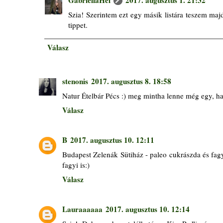
GabriellaHel
2017. augusztus 1. 21:32
Szia! Szerintem ezt egy másik listára teszem maj
tippet.
Válasz
stenonis
2017. augusztus 8. 18:58
Natur Ételbár Pécs :) meg mintha lenne még egy, h
Válasz
B
2017. augusztus 10. 12:11
Budapest Zelenák Sütiház - paleo cukrászda és fag
fagyi is:)
Válasz
Lauraaaaaa
2017. augusztus 10. 12:14