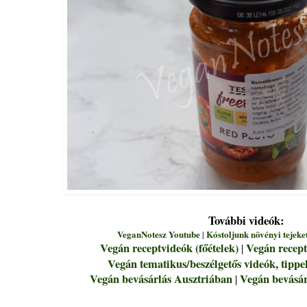
További videók:
VeganNotesz Youtube
Kóstoljunk növényi tejeke
|
Vegán receptvideók (főételek)
Vegán recept
|
Vegán tematikus/beszélgetős videók, tippe
Vegán bevásárlás Ausztriában
Vegán bevásá
|