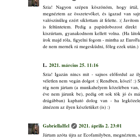
Szia! Nagyon szépen köszönöm, hogy írtál, 
megnéztem az összetevőket, és igazad van sajnos
valószínűleg ezért siklottam át felette. :( Javíto
is feltüntetem. Pedig a papírdobozost direk
kiszúrtam, gyanakodnom kellett volna. (Ha látok
írok majd róla, figyelni fogom - mintha az EuroFa
de nem mernék rá megesküdni, főleg ezek után.
L.
2021. március 25. 11:16
Szia! Igazán nincs mit - sajnos előfordul az i
véletlen nem vegán dolgot :( Rendben, köszi! :)
rég nem jártam (a munkahelyem közelében van, 
éve nem járunk be), pedig ott sok tök jó és m
drágábban) kapható dolog van - ha legközel
átnézem az ilyen készletüket (is) :)
GabriellaHel
2021. április 2. 23:01
Jártam azóta újra az Ecofamilyben, megnéztem, s