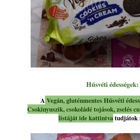
Húsvéti édességek:
A
Vegán, gluténmentes Húsvéti édess
Csokinyuszik, csokoládé tojások, zselés c
listáját ide kattintva
tudjátok