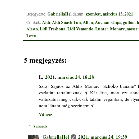
GabriellaHel
szombat, március 13, 2021
Bejegyezte:
dátum:
Aldi
Aldi Snack Fun
All in
Auchan
chips
gullón
I
Címkék:
,
,
,
,
,
,
Alesto
Lidl Freshona
Lidl Vemondo
Lunter
Monarc
moser 
,
,
,
,
,
Tesco
5 megjegyzés:
L.
2021. március 24. 18:28
Szió! Sajnos az Aldis Monarc "Schoko banane" h
zselatint tartalmaznak :( Kár érte, mert ezt ann
változatot még csak-csak találni vegánban, de ily
nem láttam még szerintem :(
Válasz
Válaszok
GabriellaHel
2021. március 24. 19:39