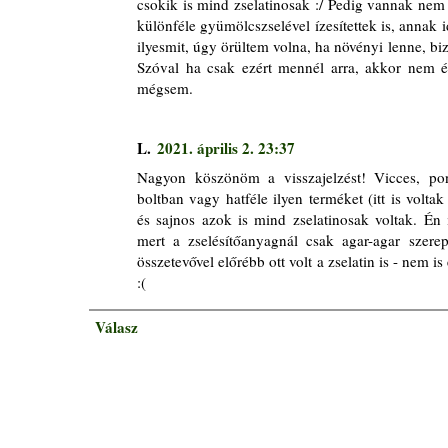
csokik is mind zselatinosak :/ Pedig vannak n
különféle gyümölcszselével ízesítettek is, annak 
ilyesmit, úgy örültem volna, ha növényi lenne, biz
Szóval ha csak ezért mennél arra, akkor nem é
mégsem.
L.
2021. április 2. 23:37
Nagyon köszönöm a visszajelzést! Vicces, p
boltban vagy hatféle ilyen terméket (itt is volta
és sajnos azok is mind zselatinosak voltak. É
mert a zselésítőanyagnál csak agar-agar szerep
összetevővel előrébb ott volt a zselatin is - nem is
:(
Válasz