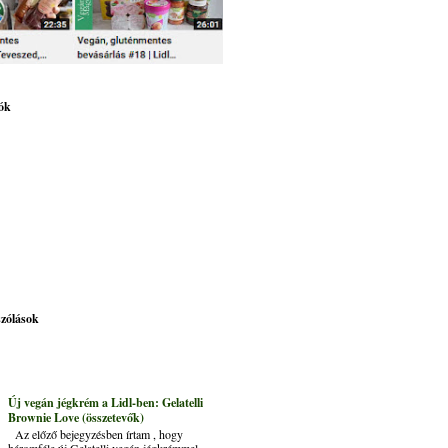
ók
szólások
Új vegán jégkrém a Lidl-ben: Gelatelli
Brownie Love (összetevők)
Az előző bejegyzésben írtam , hogy
háromféle új Gelatelli vegán jégkrémmel