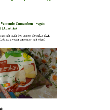
s
: Vemondo Camembon - vegán
 (Ausztria)
senstadt-i Lidl-ben találtuk időszakos akció
özött ezt a vegán camembert sajt jellegű
i: