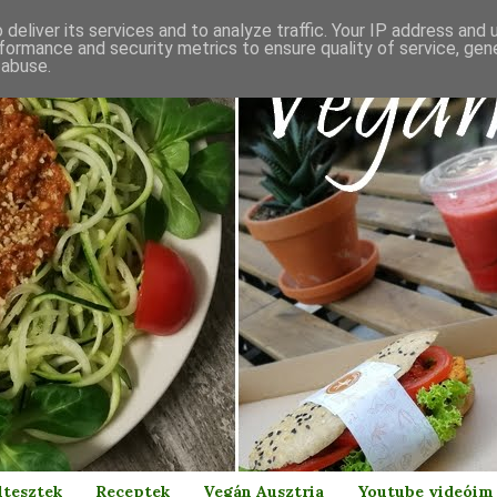
deliver its services and to analyze traffic. Your IP address and
formance and security metrics to ensure quality of service, ge
 abuse.
ltesztek
Receptek
Vegán Ausztria
Youtube videóim