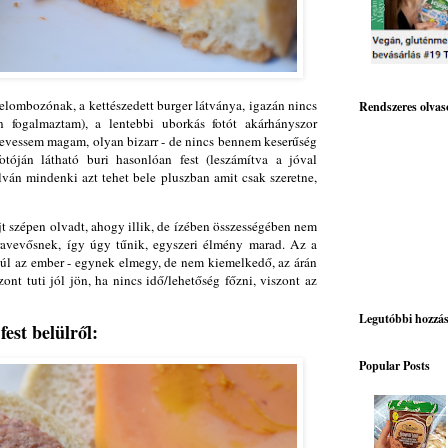
lelombozónak, a kettészedett burger látványa, igazán nincs
Rendszeres olvas
en fogalmaztam), a lentebbi uborkás fotót akárhányszor
evessem magam, olyan bizarr - de nincs bennem keserűség
otóján látható buri hasonlóan fest (leszámítva a jóval
ilván mindenki azt tehet bele pluszban amit csak szeretne,
jt szépen olvadt, ahogy illik, de ízében összességében nem
ravevősnek, így úgy tűnik, egyszeri élmény marad. Az a
yúl az ember - egynek elmegy, de nem kiemelkedő, az árán
zont tuti jól jön, ha nincs idő/lehetőség főzni, viszont az
Legutóbbi hozzá
fest belülről:
Popular Posts