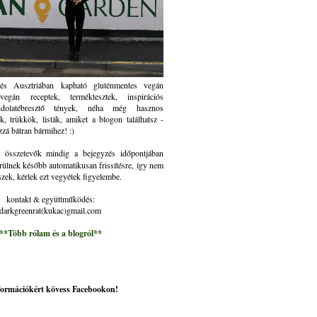
és Ausztriában kapható gluténmentes vegán
gán receptek, terméktesztek, inspirációs
ndolatébresztő tények, néha még hasznos
k, trükkök, listák, amiket a blogon találhatsz -
zzá bátran bármihez! :)
összetevők mindig a bejegyzés időpontjában
rülnek később automatikusan frissítésre, így nem
szek, kérlek ezt vegyétek figyelembe.
kontakt & együttműködés:
darkgreenrat(kukac)gmail.com
**Több rólam és a blogról**
nformációkért kövess Facebookon!