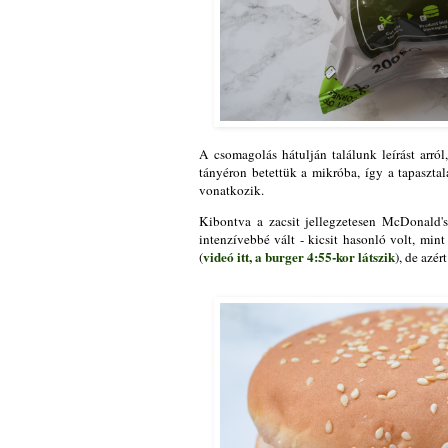
A csomagolás hátulján találunk leírást arró
tányéron betettük a mikróba, így a tapaszta
vonatkozik.
Kibontva a zacsit jellegzetesen McDonald's
intenzívebbé vált - kicsit hasonló volt, mi
videó itt,
a burger 4:55-kor látszik
(
), de azér