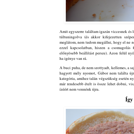
Amit egyszerre találtam igazán viccesnek és 
túltuningolva (és akkor kifejezetten szép
meglátom, nem tudom megállni, hogy el ne n
ezzel kapcsolatban, hiszen a csomagolás f
előnyösebb beállítást persze). Azon felül ny
ha igénye van rá.
A buci puha, de nem szottyadt, kellemes, a sa
hagyott mély nyomot, Gábor nem találta új
kategória, amihez talán végszükség esetén n
már rendesebb ételt is össze lehet dobni, vis
ízéért nem vennénk újra.
Így 