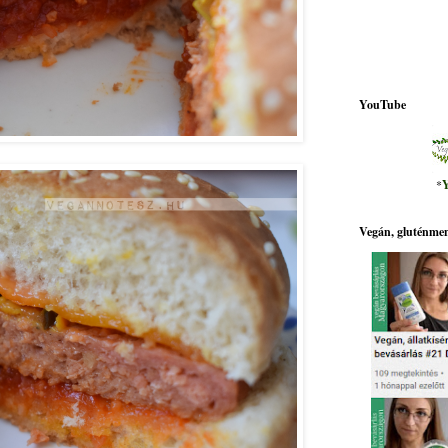
YouTube
*
Y
Vegán, gluténmen