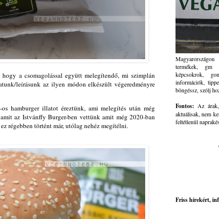
Magyarországon 
termékek, gm ve
képcsokrok, go
l, hogy a csomagolással együtt melegítendő, mi szimplán
információk, tippe
latunk/leírásunk az ilyen módon elkészült végeredményre
böngéssz, szólj ho
Fontos:
Az árak, 
-os hamburger illatot éreztünk, ami melegítés után még
aktuálisak, nem ke
nt amit az Istvánffy Burger-ben vettünk amit még 2020-ban
feltétlenül napraké
t ez régebben történt már, utólag nehéz megítélni.
Friss hírekért, i