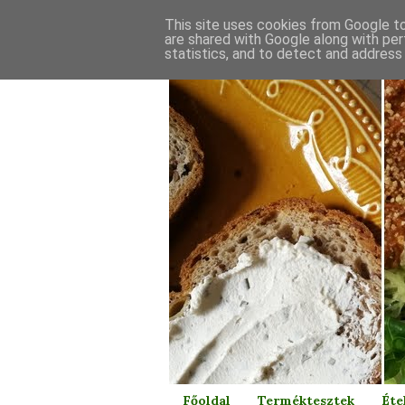
This site uses cookies from Google to 
are shared with Google along with per
statistics, and to detect and address
Főoldal
Terméktesztek
Éte