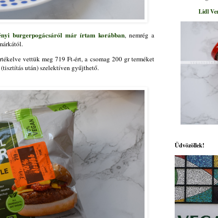
Lidl Ve
ényi burgerpogácsáról már írtam korábban
, nemrég a
márkától.
rtékelve vettük meg 719 Ft-ért, a csomag 200 gr terméket
(tisztítás után) szelektíven gyűjthető.
Üdvözöllek!