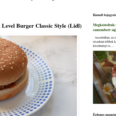
Kiemelt bejegyzé
Level Burger Classic Style (Lidl)
Megkóstoltuk
camembert sajt
Ausztriában, az ei
részeként többek k
készítményt is, ...
Érdemes megnézn