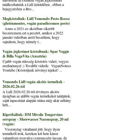
találkozhatunk a Lidl üzletekben , ebben a
bejegyzésben a Bro...
Megkóstoltuk: Lidl Vemondo Pesto Rosso
(gluténmentes, vegán paradicsomos pesto)
Anno a 2021-es akcióban sikerült
beszereznem ezt a pesztót, amikor a 2022
januári videóban arról beszéltem, hogy
sajnálom, hogy némely t...
Vegán jégkrémet kóstoltunk: Spar Veggie
& Billa VegaVita (Ausztria)
Újabb vegán édesség-kóstolós videó, vegyes
eredménnyel :) További videók: VeganNotesz
Youtube | Kóstoljunk növényi tejeket! ...
Vemondo Lidl vegán akciós termékek -
2026.02.26-tól
A Lidl 2026.02.26-tól érvényes akciós
újságban az alábbi vegán termékeket találjátok,
saját tapasztalat alapján utána még akár néhány
héti...
Kipróbáltuk: DM Mivolis Tengervizes
orrspray - Meerwasser Nasenspray, 20 ml
(vegán)
Viszonylag váratlanul jött, hogy ilyen
termékről írok, kereken két hete kínoz
valamilyen nyavalya (szerencsére lassan, de