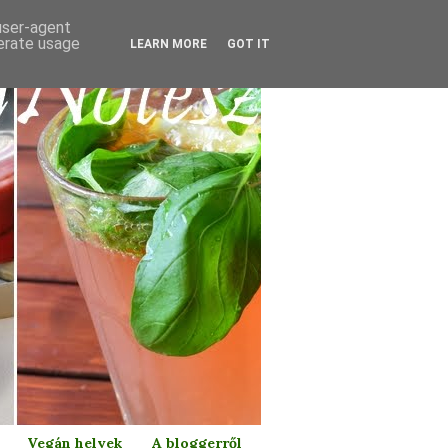
 user-agent
nerate usage
LEARN MORE
GOT IT
Vegán helyek
A bloggerről