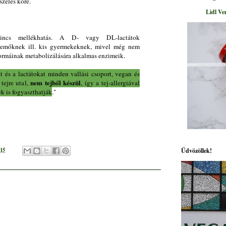
zéles köre.
Lidl Ve
ncs mellékhatás. A D- vagy DL-lactátok
csemőknek ill. kis gyermekeknek, mivel még nem
 formáinak metabolizálására alkalmas enzimeik.
t és a lactátokat minden vallási csoport, vegan és
nem tejből készül
tejre utal,
, így a tej-allergiával
k is fogyaszthatják
."
015
Üdvözöllek!