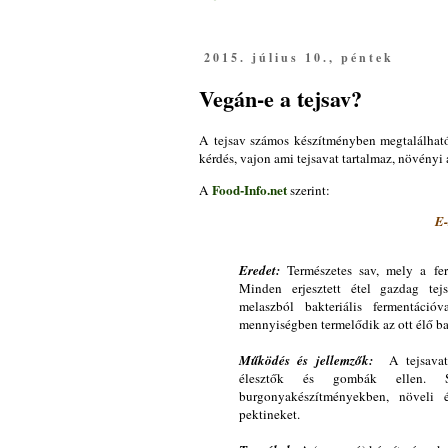
2015. július 10., péntek
Vegán-e a tejsav?
A tejsav számos készítményben megtalálható
kérdés, vajon ami tejsavat tartalmaz, növényi
Food-Info.net
A
szerint:
E-s
Eredet:
Természetes sav, mely a fer
Minden erjesztett étel gazdag tej
melaszból bakteriális fermentáció
mennyiségben termelődik az ott élő ba
Működés és jellemzők:
A tejsavat é
élesztők és gombák ellen. Sz
burgonyakészítményekben, növeli é
pektineket.