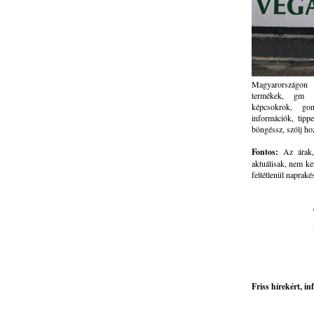
Magyarországon 
termékek, gm ve
képcsokrok, go
információk, tippe
böngéssz, szólj ho
Fontos:
Az árak, 
aktuálisak, nem ke
feltétlenül napraké
Friss hírekért, i