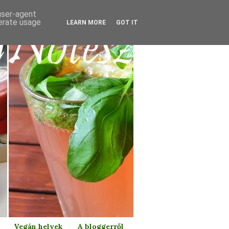
 user-agent
nerate usage
LEARN MORE
GOT IT
Vegán helyek
A bloggerről