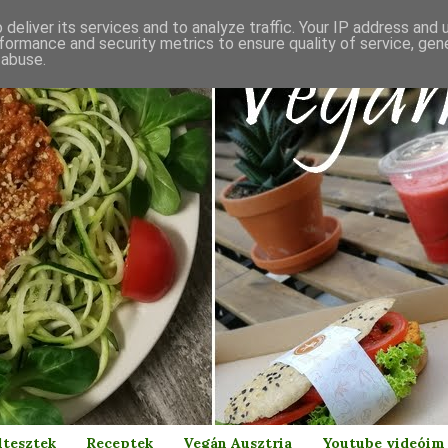
deliver its services and to analyze traffic. Your IP address and
formance and security metrics to ensure quality of service, ge
 abuse.
ltesztek
Receptek
Vegán Ausztria
Youtube videóim