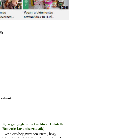
ók
szólások
Új vegán jégkrém a Lidl-ben: Gelatelli
Brownie Love (összetevők)
Az előző bejegyzésben írtam , hogy
háromféle új Gelatelli vegán jégkrémmel