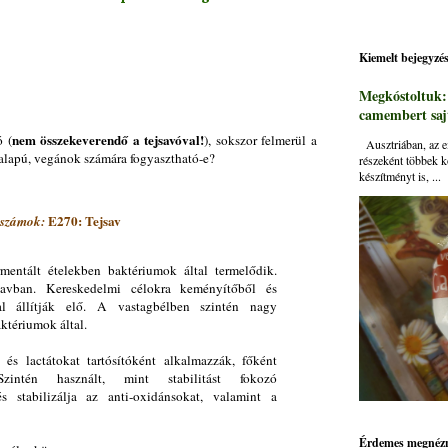
Kiemelt bejegyzé
Megkóstoltuk
camembert sajt
nem összekeverendő a tejsavóval!
 (
), sokszor felmerül a
Ausztriában, az ei
 alapú, vegánok számára fogyasztható-e?
részeként többek k
készítményt is, ...
E270: Tejsav
zámok:
mentált ételekben baktériumok által termelődik.
savban. Kereskedelmi célokra keményítőből és
val állítják elő. A vastagbélben szintén nagy
ktériumok által.
s lactátokat tartósítóként alkalmazzák, főként
intén használt, mint stabilitást fokozó
s stabilizálja az anti-oxidánsokat, valamint a
Érdemes megnézn