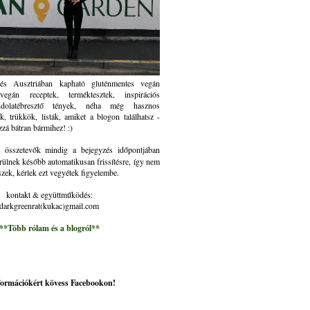
és Ausztriában kapható gluténmentes vegán
gán receptek, terméktesztek, inspirációs
ndolatébresztő tények, néha még hasznos
k, trükkök, listák, amiket a blogon találhatsz -
zzá bátran bármihez! :)
összetevők mindig a bejegyzés időpontjában
rülnek később automatikusan frissítésre, így nem
szek, kérlek ezt vegyétek figyelembe.
kontakt & együttműködés:
darkgreenrat(kukac)gmail.com
**Több rólam és a blogról**
nformációkért kövess Facebookon!