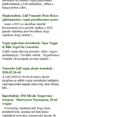
találkozhatunk a Lidl üzletekben , ebben a
bejegyzésben a Bro...
Megkóstoltuk: Lidl Vemondo Pesto Rosso
(gluténmentes, vegán paradicsomos pesto)
Anno a 2021-es akcióban sikerült
beszereznem ezt a pesztót, amikor a 2022
januári videóban arról beszéltem, hogy
sajnálom, hogy némely t...
Vegán jégkrémet kóstoltunk: Spar Veggie
& Billa VegaVita (Ausztria)
Újabb vegán édesség-kóstolós videó, vegyes
eredménnyel :) További videók: VeganNotesz
Youtube | Kóstoljunk növényi tejeket! ...
Vemondo Lidl vegán akciós termékek -
2026.02.26-tól
A Lidl 2026.02.26-tól érvényes akciós
újságban az alábbi vegán termékeket találjátok,
saját tapasztalat alapján utána még akár néhány
héti...
Kipróbáltuk: DM Mivolis Tengervizes
orrspray - Meerwasser Nasenspray, 20 ml
(vegán)
Viszonylag váratlanul jött, hogy ilyen
termékről írok, kereken két hete kínoz
valamilyen nyavalya (szerencsére lassan, de