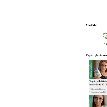
YouTube
*
Y
Vegán, gluténmen