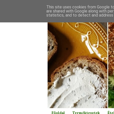
This site uses cookies from Google to 
are shared with Google along with per
statistics, and to detect and address
Főoldal
Terméktesztek
Éte