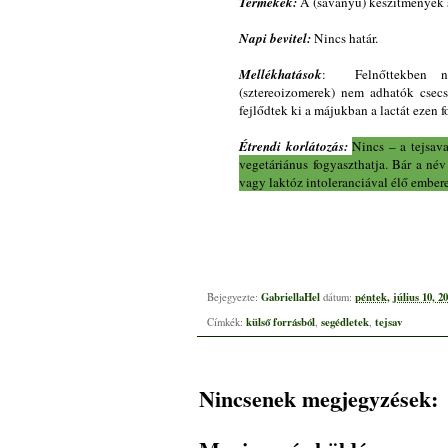
Termékek:
A (savanyú) készítmények s
Napi bevitel:
Nincs határ.
Mellékhatások
: Felnőttekben ni
(sztereoizomerek) nem adhatók cse
fejlődtek ki a májukban a lactát ezen
Étrendi korlátozás:
Nincs – a tejsava
vegetáriánus fogyaszthatja. Bár a név 
vagy laktóz intoleranciával élő embere
GabriellaHel
péntek, július 10, 2
Bejegyezte:
dátum:
külső forrásból
segédletek
tejsav
Címkék:
,
,
Nincsenek megjegyzések: