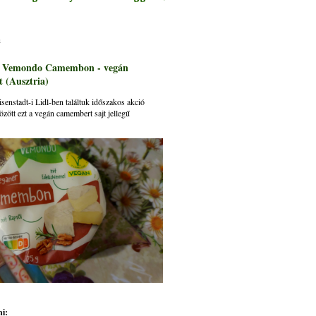
s
: Vemondo Camembon - vegán
 (Ausztria)
senstadt-i Lidl-ben találtuk időszakos akció
özött ezt a vegán camembert sajt jellegű
i: