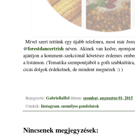
Mivel szert tettünk egy újabb telefonra, most már
Ins
forestdancertrish
@
néven. Akinek van kedve, nyomjon
ajánljon a komment-szekciónál követésre érdemes embe
a listámon. (Tematika szempontjából a goth szubkultúra,
cicás dolgok érdekelnek, de mindent megnézek :) )
GabriellaHel
szombat, augusztus 01, 2015
Bejegyezte:
dátum:
Instagram
személyes gondolatok
Címkék:
,
Nincsenek megjegyzések: