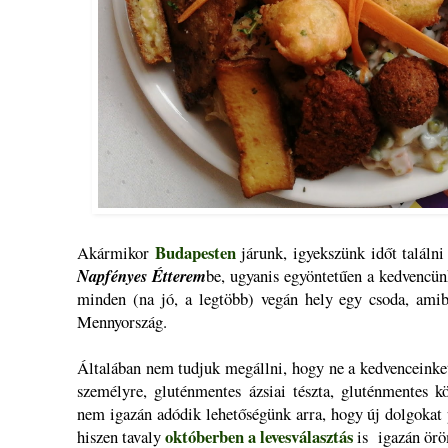
Budapesten
Akármikor
járunk, igyekszünk időt találni
Napfényes Étterem
be, ugyanis egyöntetűen a kedvencün
minden (na jó, a legtöbb) vegán hely egy csoda, ami
Mennyország.
Általában nem tudjuk megállni, hogy ne a kedvenceinket
személyre, gluténmentes ázsiai tészta, gluténmentes 
nem igazán adódik lehetőségünk arra, hogy új dolgokat 
októberben a levesválasztás
hiszen tavaly
is igazán örö