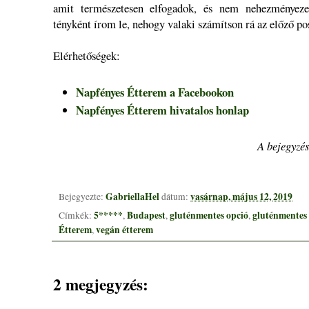
amit természetesen elfogadok, és nem nehezményeze
tényként írom le, nehogy valaki számítson rá az előző po
Elérhetőségek:
Napfényes Étterem a Facebookon
Napfényes Étterem hivatalos honlap
A bejegyzés
GabriellaHel
vasárnap, május 12, 2019
Bejegyezte:
dátum:
5*****
Budapest
gluténmentes opció
gluténmentes
Címkék:
,
,
,
Étterem
vegán étterem
,
2 megjegyzés: