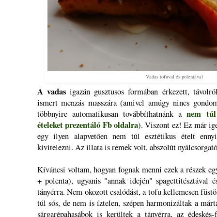
Vadas tofuval és polentával
A vadas
igazán gusztusos formában érkezett, távolró
ismert menzás masszára (amivel amúgy nincs gondom,
nem túl 
többnyire automatikusan továbbíthatnánk a
ételeket prezentáló Fb oldalra
). Viszont ez! Ez már i
egy ilyen alapvetően nem túl esztétikus ételt enny
kivitelezni. Az illata is remek volt, abszolút nyálcsorgat
Kíváncsi voltam, hogyan fognak menni ezek a részek eg
+ polenta), ugyanis "annak idején" spagettitésztával és
tányérra. Nem okozott csalódást, a tofu kellemesen füstö
túl sós, de nem is íztelen, szépen harmonizáltak a márt
sárgarépahasábok is kerültek a tányérra, az édeskés-f