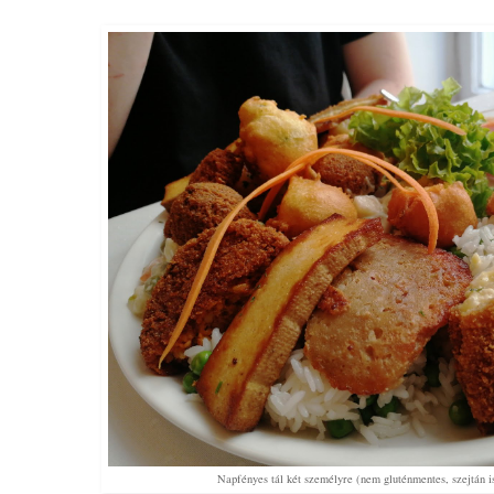
Napfényes tál két személyre (nem gluténmentes, szejtán is