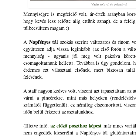
Vadas tofuval és polentával
Mennyiségre is megfelelő volt, ár-érték arányban korre
hogy kevés lesz (előtte alig ettünk aznap), de a feléig
túlbecsültem magam :)
Napfényes tál
A
szokás szerint változatos és finom vo
együttesen adja vissza leginkább (az első fotón a vál
mennyiség - ugyanis jól meg volt pakolva körette
csomagoltatnunk kellett). Továbbra is úgy gondolom, h
érdemes ezt választani elsőnek, mert biztosan talá
ízlésének.
A staff nagyon kedves volt, viszont azt tapasztaltam az u
várni a pincérekre, mint más helyeken (rendelésfelvé
számától függetlenül), ez némileg elszomorított, viszon
időn belül érkezett az asztalunkhoz.
az előző poszthoz képest
(Illetve infó,
már nincs variál
nem engedték kicserélni a Napfényes tál gluténtartal