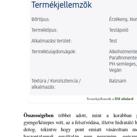
Termékjellemzők a
DM oldaláról
Összességében
többet adott, mint a korábban p
gyenge/közepes volt, az a felszívódása, illetve hidratáló
dolog, tekintve hogy pont emiatt vásároltam m
haszontalannak egyáltalán nem nevezném, egész