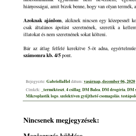
hiányosságai, amit bízok benne, hogy van olyan termék, 
Azoknak ajánlom
, akiknek nincsen egy közepesnél k
csak általános ápolást szeretnének, szeretik a kell
illatokat és nem szeretnének sokat költeni.
Bár az átlag felfelé kerekítve 5-öt adna, egyértelm
számomra kb. 4/5
pont.
GabriellaHel
vasárnap, december 06, 2020
Bejegyezte:
dátum:
_termékteszt
4 csillag
DM Balea
DM drogéria
DM s
Címkék:
,
,
,
,
Mikroplastik logo
szelektíven gyűjthető csomagolás
testápol
,
,
Nincsenek megjegyzések:
Megjegyzés küldése