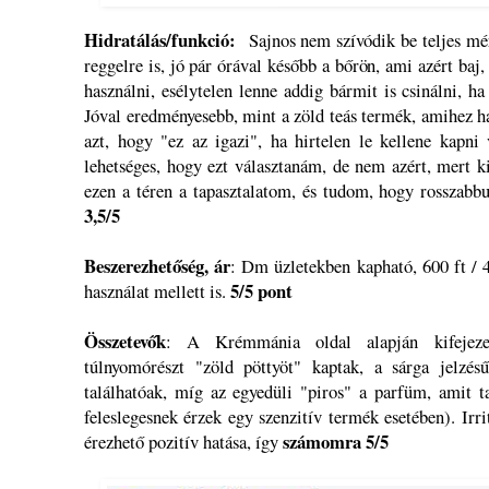
Hidratálás/funkció:
Sajnos nem szívódik be teljes mér
reggelre is, jó pár órával később a bőrön, ami azért ba
használni, esélytelen lenne addig bármit is csinálni, 
Jóval eredményesebb, mint a zöld teás termék, amihez 
azt, hogy "ez az igazi", ha hirtelen le kellene kapni
lehetséges, hogy ezt választanám, de nem azért, mert 
ezen a téren a tapasztalatom, és tudom, hogy rosszab
3,5/5
Beszerezhetőség, ár
: Dm üzletekben kapható, 600 ft / 
5/5 pont
használat mellett is.
Összetevők
: A Krémmánia oldal alapján kifejezet
túlnyomórészt "zöld pöttyöt" kaptak, a sárga jelzés
találhatóak, míg az egyedüli "piros" a parfüm, amit t
feleslegesnek érzek egy szenzitív termék esetében). Irr
számomra 5/5
érezhető pozitív hatása, így