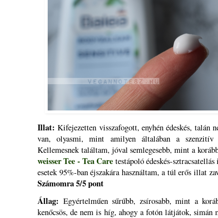
Illat:
Kifejezetten visszafogott, enyhén édeskés, talán né
van, olyasmi, mint amilyen általában a szenzitív
Kellemesnek találtam, jóval semlegesebb, mint a koráb
weisser Tee - Tea Care
testápoló édeskés-sztracsatellás i
esetek 95%-ban éjszakára használtam, a túl erős illat za
Számomra 5/5 pont
Állag:
Egyértelműen sűrűbb, zsírosabb, mint a koráb
kenőcsös, de nem is híg, ahogy a fotón látjátok, simán