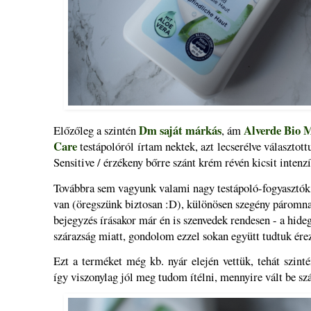
Dm saját márkás
Alverde
Bio M
Előzőleg a szintén
, ám
Care
testápolóról írtam nektek, azt lecserélve választott
Sensitive / érzékeny bőrre szánt krém révén kicsit inten
Továbbra sem vagyunk valami nagy testápoló-fogyasztók,
van (öregszünk biztosan :D), különösen szegény páromnak
bejegyzés írásakor már én is szenvedek rendesen - a hide
szárazság miatt, gondolom ezzel sokan együtt tudtuk ére
Ezt a terméket még kb. nyár elején vettük, tehát szint
így viszonylag jól meg tudom ítélni, mennyire vált be s