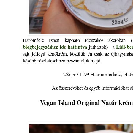
Háromféle ízben kapható időszakos akcióban (
blogbejegyzéshez ide kattintva
Lidl-be
juthattok) a
sajt jellegű kenőkrém, közülük én csak az újhagymás
később részletesebben beszámolok majd.
255 gr / 1199 Ft áron elérhető, glu
Az összetevőket és egyéb információkat al
Vegan Island Original Natúr kréms