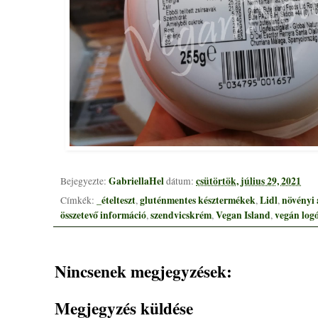
GabriellaHel
csütörtök, július 29, 2021
Bejegyezte:
dátum:
_ételteszt
gluténmentes késztermékek
Lidl
növényi 
Címkék:
,
,
,
összetevő információ
szendvicskrém
Vegan Island
vegán log
,
,
,
Nincsenek megjegyzések:
Megjegyzés küldése