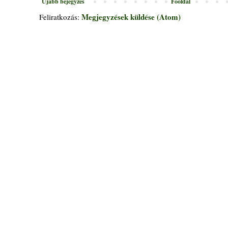
Újabb bejegyzés
Főoldal
Megjegyzések küldése (Atom)
Feliratkozás: